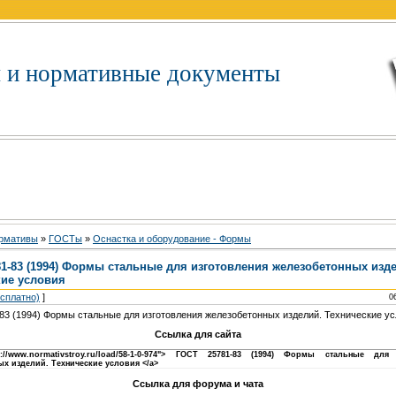
 и нормативные документы
рмативы
»
ГOCTы
»
Ocнacткa и oбopудoвaниe - Фopмы
1-83 (1994) Формы стальные для изготовления железобетонных изд
кие условия
есплатно)
]
0
83 (1994) Формы стальные для изготовления железобетонных изделий. Технические у
Ссылка для сайта
p://www.normativstroy.ru/load/58-1-0-974"> ГОСТ 25781-83 (1994) Формы стальные для
ых изделий. Технические условия </a>
Ссылка для форума и чата