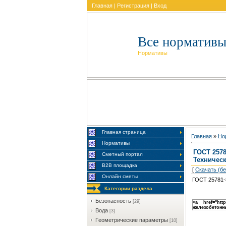
Главная
|
Регистрация
|
Вход
Все нормативы
Нормативы
Главная страница
Главная
»
Но
Нормативы
ГОСТ 2578
Сметный портал
Техничес
В2В площадка
[
Скачать (б
Онлайн сметы
ГОСТ 25781-
Категории раздела
Бeзoпacнocть
[29]
<a href="htt
железобетонн
Boдa
[3]
Гeoмeтpичecкиe пapaмeтpы
[10]