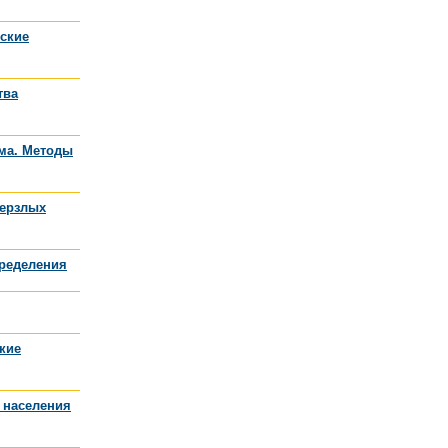
еские
тва
ума. Методы
мерзлых
пределения
ские
 населения