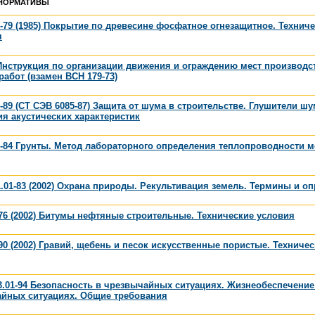
НОРМАТИВЫ
-79 (1985) Покрытие по древесине фосфатное огнезащитное. Технич
я
Инструкция по организации движения и ограждению мест производс
абот (взамен ВСН 179-73)
-89 (СТ СЭВ 6085-87) Защита от шума в строительстве. Глушители ш
я акустических характеристик
-84 Грунты. Метод лабораторного определения теплопроводности 
1.01-83 (2002) Охрана природы. Рекультивация земель. Термины и о
76 (2002) Битумы нефтяные строительные. Технические условия
90 (2002) Гравий, щебень и песок искусственные пористые. Техниче
3.01-94 Безопасность в чрезвычайных ситуациях. Жизнеобеспечение
айных ситуациях. Общие требования