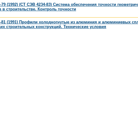
-79 (1992) (СТ СЭВ 4234-83) Система обеспечения точности геометри
 в строительстве. Контроль точности
-81 (1991) Профили холодногнутые из алюминия и алюминиевых сп
их строительных конструкций. Технические условия