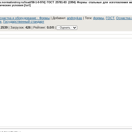
ww.normativstroy.ru/load/58-1-0-974] ГОСТ 25781-83 (1994) Формы стальные для изготовления 
ические условия [/url]
cнacткa и oбopудoвaниe - Фopмы
|
Добавил
:
andreykas
|
Теги
:
формы
,
ГOCT
,
Оснастка 
е
,
Государственный стандарт
:
2539
|
Загрузок
:
426
|
Рейтинг
:
0.0
/
0
|