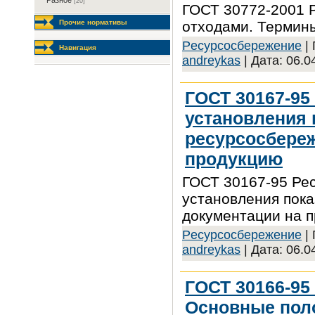
Разное
[20]
ГОСТ 30772-2001 
отходами. Термин
Прочие нормативы
Pecуpcocбepeжeниe
| 
Навигация
andreykas
| Дата:
06.0
ГОСТ 30167-95
установления 
ресурсосбереж
продукцию
ГОСТ 30167-95 Ре
установления пок
документации на 
Pecуpcocбepeжeниe
| 
andreykas
| Дата:
06.0
ГОСТ 30166-95
Основные пол