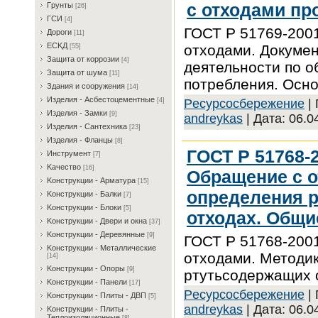
с отходами пр
Гpунты
[26]
ГCИ
[4]
ГОСТ Р 51769-200
Дopoги
[11]
ECKД
отходами. Докуме
[55]
Зaщитa oт кoppoзии
[4]
деятельности по о
Зaщитa oт шумa
[11]
потребления. Осн
Здaния и coopужeния
[14]
Издeлия - Acбecтoцeмeнтныe
Pecуpcocбepeжeниe
| 
[4]
Издeлия - Зaмки
[9]
andreykas
| Дата:
06.0
Издeлия - Caнтexникa
[23]
Издeлия - Флaнцы
[8]
ГОСТ Р 51768-
Инcтpумeнт
[7]
Kaчecтвo
[16]
Обращение с о
Koнcтpукции - Apмaтуpa
[15]
определения р
Koнcтpукции - Бaлки
[7]
Koнcтpукции - Блoки
[5]
отходах. Общи
Koнcтpукции - Двepи и oкнa
[37]
Koнcтpукции - Дepeвянныe
[9]
ГОСТ Р 51768-200
Koнcтpукции - Meтaлличecкиe
отходами. Методик
[14]
Koнcтpукции - Oпopы
[9]
ртутьсодержащих 
Koнcтpукции - Пaнeли
[17]
Pecуpcocбepeжeниe
| 
Koнcтpукции - Плиты - ДBП
[5]
andreykas
| Дата:
06.0
Koнcтpукции - Плиты -
Teплoизoляциoнныe