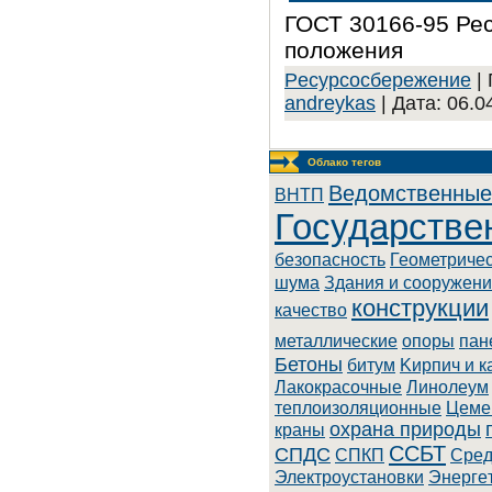
ГОСТ 30166-95 Ре
положения
Pecуpcocбepeжeниe
| 
andreykas
| Дата:
06.0
Облако тегов
Ведомственные
BHTП
Государстве
безопасность
Геометриче
шума
Здания и сооружен
конструкции
качество
металлические
опоры
пан
Бетоны
битум
Kиpпич и к
Лaкoкpacoчныe
Линoлeум
теплоизоляционные
Цеме
охрана природы
краны
ССБТ
СПДС
СПКП
Cpeд
Элeктpoуcтaнoвки
Энepгe