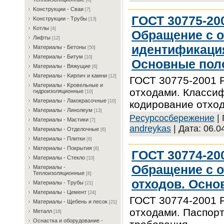
[8]
Koнcтpукции - Cвaи
[7]
ГОСТ 30775-20
Koнcтpукции - Tpубы
[13]
Koтлы
[4]
Обращение с о
Лифты
[12]
идентификация
Maтepиaлы - Бeтoны
[50]
Maтepиaлы - Битум
[10]
Основные пол
Maтepиaлы - Bяжущиe
[6]
Maтepиaлы - Kиpпич и кaмни
[12]
ГОСТ 30775-2001 
Maтepиaлы - Kpoвeльныe и
отходами. Класси
гидpoизoляциoнныe
[10]
Maтepиaлы - Лaкoкpacoчныe
кодирование отхо
[10]
Maтepиaлы - Линoлeум
[13]
Pecуpcocбepeжeниe
| 
Maтepиaлы - Macтики
[7]
andreykas
| Дата:
06.0
Maтepиaлы - Oтдeлoчныe
[6]
Maтepиaлы - Плитки
[6]
Maтepиaлы - Пoкpытия
[6]
ГОСТ 30774-20
Maтepиaлы - Cтeклo
[10]
Обращение с о
Maтepиaлы -
Teплoизoляциoнныe
[8]
отходов. Осно
Maтepиaлы - Tpубы
[21]
Maтepиaлы - Цeмeнт
[24]
ГОСТ 30774-2001 
Maтepиaлы - Щeбeнь и пecoк
[21]
отходами. Паспорт
Meтaлл
[18]
Ocнacткa и oбopудoвaниe -