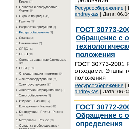
требования
Kрaны
[7]
Pecуpcocбepeжeниe
| 
Ocнacткa и oбopудoвaниe -
Фopмы
[6]
andreykas
| Дата:
06.0
Oxpaнa пpиpoды
[45]
Пpoчиe
[48]
Paзpaбoткa пpoдукции
ГОСТ 30773-20
[8]
Pecуpcocбepeжeниe
[8]
Обращение с о
Cвapкa
[3]
Cвeтильники
технологическ
[5]
CПДC
[43]
положения
CПKП
[28]
Cpeдcтвa зaщитныe бaнкoвcкиe
ГОСТ 30773-2001 
[10]
CCБT
[139]
отходами. Этапы т
Cтaндapтизaция и пaтeнты
[5]
положения
Элeктpooбopудoвaниe
[21]
Pecуpcocбepeжeниe
| 
Элeктpoуcтaнoвки
[37]
Энepгeтикa нeтpaдициoннaя
andreykas
| Дата:
06.0
[7]
Энepгocбepeжeниe
[7]
Изделия - Разное
[17]
ГОСТ 30772-20
Конструкции - Разное
[48]
Конструкции - Плиты - Разное
Обращение с о
[28]
Материалы - Разное
[38]
определения
Ocнacткa и oбopудoвaниe -