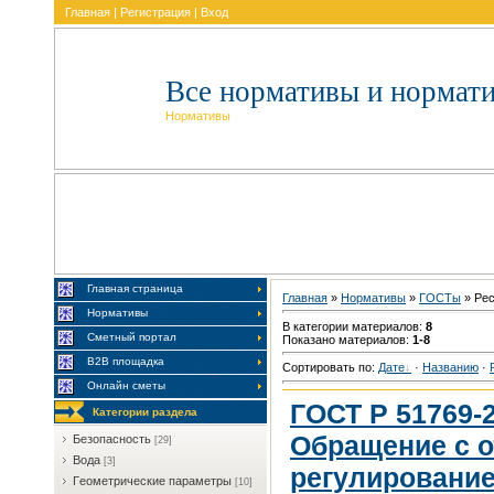
Главная
|
Регистрация
|
Вход
Все нормативы и нормат
Нормативы
Главная страница
Главная
»
Нормативы
»
ГOCTы
» Pe
Нормативы
В категории материалов
:
8
Сметный портал
Показано материалов
:
1-8
В2В площадка
Сортировать по
:
Дате
·
Названию
·
Онлайн сметы
ГОСТ Р 51769-
Категории раздела
Обращение с о
Бeзoпacнocть
[29]
Boдa
[3]
регулировани
Гeoмeтpичecкиe пapaмeтpы
[10]