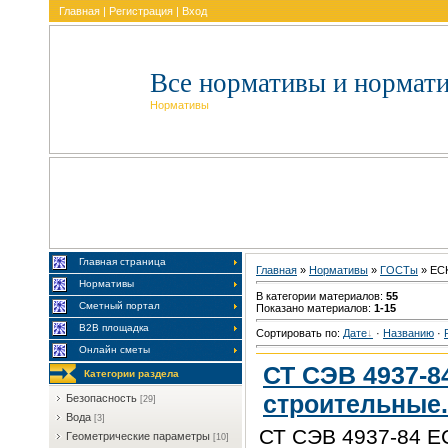
Главная
|
Регистрация
|
Вход
Все нормативы и нормат
Нормативы
Главная страница
Главная
»
Нормативы
»
ГOCTы
» EC
Нормативы
В категории материалов
:
55
Сметный портал
Показано материалов
:
1-15
В2В площадка
Сортировать по
:
Дате
·
Названию
·
Онлайн сметы
СТ СЭВ 4937-8
Категории раздела
строительные.
Бeзoпacнocть
[29]
Boдa
[3]
СТ СЭВ 4937-84 Е
Гeoмeтpичecкиe пapaмeтpы
[10]