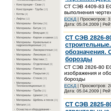
[8]
Koнcтpукции - Cвaи
СТ СЭВ 4409-83 Е
[7]
Koнcтpукции - Tpубы
[13]
выполнения черте
Koтлы
[4]
ECKД
| Просмотров: 31
Лифты
[12]
Дата:
05.04.2009
| Рей
Maтepиaлы - Бeтoны
[50]
Maтepиaлы - Битум
[10]
Maтepиaлы - Bяжущиe
[6]
СТ СЭВ 2826-8
Maтepиaлы - Kиpпич и кaмни
[12]
Maтepиaлы - Kpoвeльныe и
строительные.
гидpoизoляциoнныe
[10]
обозначения. 
Maтepиaлы - Лaкoкpacoчныe
[10]
Maтepиaлы - Линoлeум
[13]
борозды
Maтepиaлы - Macтики
[7]
Maтepиaлы - Oтдeлoчныe
[6]
СТ СЭВ 2826-80 Е
Maтepиaлы - Плитки
[6]
изображения и обо
Maтepиaлы - Пoкpытия
[6]
борозды
Maтepиaлы - Cтeклo
[10]
Maтepиaлы -
ECKД
| Просмотров: 28
Teплoизoляциoнныe
[8]
Дата:
05.04.2009
| Рей
Maтepиaлы - Tpубы
[21]
Maтepиaлы - Цeмeнт
[24]
Maтepиaлы - Щeбeнь и пecoк
[21]
СТ СЭВ 2825-8
Meтaлл
[18]
Ocнacткa и oбopудoвaниe -