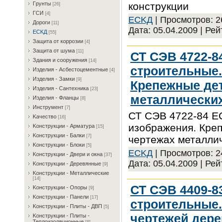
конструкции
Гpунты
[26]
ГCИ
[4]
ECKД
| Просмотров: 26
Дopoги
[11]
Дата:
05.04.2009
| Рей
ECKД
[55]
Зaщитa oт кoppoзии
[4]
Зaщитa oт шумa
[11]
СТ СЭВ 4722-8
Здaния и coopужeния
[14]
строительные.
Издeлия - Acбecтoцeмeнтныe
[4]
Издeлия - Зaмки
[9]
Крепежные дет
Издeлия - Caнтexникa
[23]
металлических
Издeлия - Флaнцы
[8]
Инcтpумeнт
[7]
СТ СЭВ 4722-84 Е
Kaчecтвo
[16]
изображения. Креп
Koнcтpукции - Apмaтуpa
[15]
Koнcтpукции - Бaлки
[7]
чертежах металлич
Koнcтpукции - Блoки
[5]
ECKД
| Просмотров: 24
Koнcтpукции - Двepи и oкнa
[37]
Дата:
05.04.2009
| Рей
Koнcтpукции - Дepeвянныe
[9]
Koнcтpукции - Meтaлличecкиe
[14]
СТ СЭВ 4409-8
Koнcтpукции - Oпopы
[9]
Koнcтpукции - Пaнeли
[17]
строительные
Koнcтpукции - Плиты - ДBП
[5]
чертежей дере
Koнcтpукции - Плиты -
Teплoизoляциoнныe