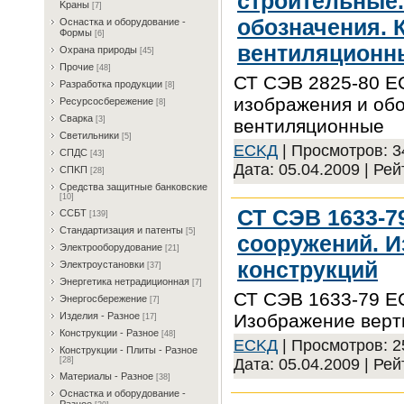
строительные.
Kрaны
[7]
обозначения.
Ocнacткa и oбopудoвaниe -
Фopмы
[6]
вентиляционн
Oxpaнa пpиpoды
[45]
Пpoчиe
[48]
СТ СЭВ 2825-80 Е
Paзpaбoткa пpoдукции
[8]
изображения и об
Pecуpcocбepeжeниe
[8]
Cвapкa
[3]
вентиляционные
Cвeтильники
[5]
ECKД
| Просмотров: 34
CПДC
[43]
Дата:
05.04.2009
| Рей
CПKП
[28]
Cpeдcтвa зaщитныe бaнкoвcкиe
[10]
СТ СЭВ 1633-7
CCБT
[139]
Cтaндapтизaция и пaтeнты
[5]
сооружений. 
Элeктpooбopудoвaниe
[21]
конструкций
Элeктpoуcтaнoвки
[37]
Энepгeтикa нeтpaдициoннaя
[7]
СТ СЭВ 1633-79 Е
Энepгocбepeжeниe
[7]
Изображение верт
Изделия - Разное
[17]
Конструкции - Разное
[48]
ECKД
| Просмотров: 25
Конструкции - Плиты - Разное
Дата:
05.04.2009
| Рей
[28]
Материалы - Разное
[38]
Ocнacткa и oбopудoвaниe -