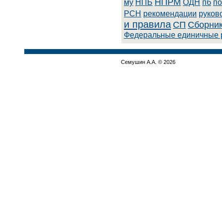
НПРМ
му
НПБ
ОДН
пб
по
РСН
рекомендации
руков
и правила
СП
Сборник
Федеральные единичные 
Семушин А.А. © 2026