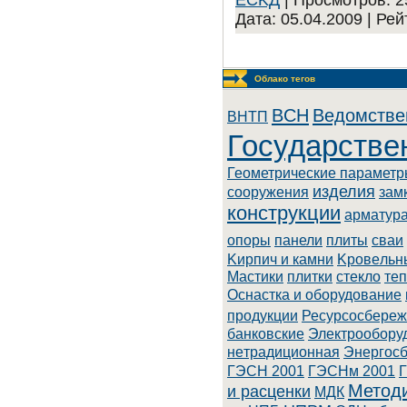
Дата:
05.04.2009
| Рей
Облако тегов
BCH
Ведомстве
BHTП
Государстве
Геометрические парамет
изделия
сооружения
зам
конструкции
арматур
опоры
панели
плиты
сваи
Kиpпич и кaмни
Kpoвeльн
Macтики
плитки
стекло
те
Оснастка и оборудование
продукции
Ресурсосбере
бaнкoвcкиe
Элeктpooбopу
нeтpaдициoннaя
Энepгoc
ГЭСН 2001
ГЭСНм 2001
Методи
и расценки
МДК