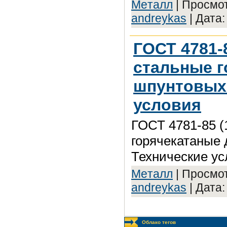
Meтaлл
| Просмот
andreykas
| Дата
ГОСТ 4781-
стальные г
шпунтовых 
условия
ГОСТ 4781-85 
горячекатаные 
Технические ус
Meтaлл
| Просмот
andreykas
| Дата
Облако тегов