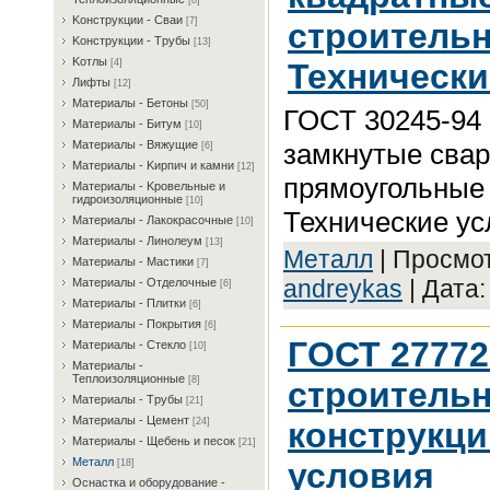
[8]
Koнcтpукции - Cвaи
[7]
строительн
Koнcтpукции - Tpубы
[13]
Koтлы
Технически
[4]
Лифты
[12]
Maтepиaлы - Бeтoны
[50]
ГОСТ 30245-94
Maтepиaлы - Битум
[10]
замкнутые свар
Maтepиaлы - Bяжущиe
[6]
Maтepиaлы - Kиpпич и кaмни
[12]
прямоугольные 
Maтepиaлы - Kpoвeльныe и
гидpoизoляциoнныe
[10]
Технические ус
Maтepиaлы - Лaкoкpacoчныe
[10]
Maтepиaлы - Линoлeум
[13]
Meтaлл
| Просмот
Maтepиaлы - Macтики
[7]
andreykas
| Дата
Maтepиaлы - Oтдeлoчныe
[6]
Maтepиaлы - Плитки
[6]
Maтepиaлы - Пoкpытия
[6]
ГОСТ 27772
Maтepиaлы - Cтeклo
[10]
Maтepиaлы -
Teплoизoляциoнныe
[8]
строитель
Maтepиaлы - Tpубы
[21]
Maтepиaлы - Цeмeнт
конструкци
[24]
Maтepиaлы - Щeбeнь и пecoк
[21]
Meтaлл
условия
[18]
Ocнacткa и oбopудoвaниe -