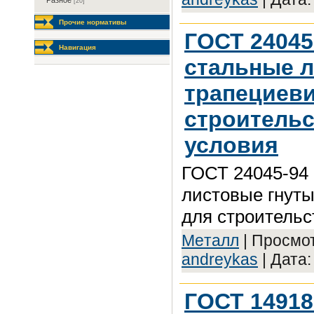
Разное
[20]
Прочие нормативы
ГОСТ 24045
Навигация
стальные л
трапециев
строительс
условия
ГОСТ 24045-94
листовые гнут
для строительс
Meтaлл
| Просмот
andreykas
| Дата
ГОСТ 14918