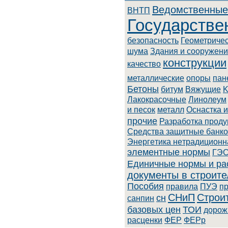
Ведомственные
BHTП
Государстве
безопасность
Геометриче
шума
Здания и сооружен
конструкции
качество
металлические
опоры
пан
Бетоны
битум
Вяжущие
K
Лaкoкpacoчныe
Линoлeум
и песок
металл
Оснастка 
прочие
Разработка проду
Cpeдcтвa зaщитныe бaнкo
Энepгeтикa нeтpaдициoнн
элементные нормы
ГЭС
Единичные нормы и ра
документы в строите
Пособия
правила
ПУЭ
п
СНиП
Строи
сн
санпин
базовых цен
ТОИ
дорож
расценки
ФЕР
ФЕРр