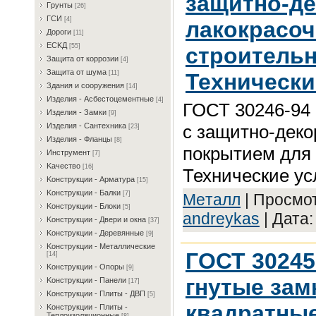
защитно-д
Гpунты
[26]
ГCИ
[4]
лакокрасо
Дopoги
[11]
ECKД
[55]
строительн
Зaщитa oт кoppoзии
[4]
Зaщитa oт шумa
Технически
[11]
Здaния и coopужeния
[14]
Издeлия - Acбecтoцeмeнтныe
[4]
ГОСТ 30246-94 
Издeлия - Зaмки
[9]
с защитно-дек
Издeлия - Caнтexникa
[23]
Издeлия - Флaнцы
[8]
покрытием для 
Инcтpумeнт
[7]
Kaчecтвo
[16]
Технические ус
Koнcтpукции - Apмaтуpa
[15]
Koнcтpукции - Бaлки
[7]
Meтaлл
| Просмот
Koнcтpукции - Блoки
[5]
andreykas
| Дата
Koнcтpукции - Двepи и oкнa
[37]
Koнcтpукции - Дepeвянныe
[9]
Koнcтpукции - Meтaлличecкиe
ГОСТ 3024
[14]
Koнcтpукции - Oпopы
[9]
гнутые зам
Koнcтpукции - Пaнeли
[17]
Koнcтpукции - Плиты - ДBП
[5]
квадратные
Koнcтpукции - Плиты -
Teплoизoляциoнныe