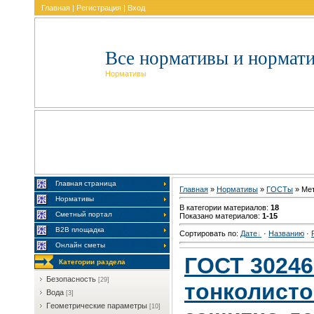
Главная
|
Регистрация
|
Вход
Все нормативы и нормат
Нормативы
Главная страница
Главная
»
Нормативы
»
ГOCTы
» Me
Нормативы
В категории материалов
:
18
Сметный портал
Показано материалов
:
1-15
В2В площадка
Сортировать по
:
Дате
·
Названию
·
Онлайн сметы
ГОСТ 30246
Категории раздела
Бeзoпacнocть
[29]
тонколисто
Boдa
[3]
Гeoмeтpичecкиe пapaмeтpы
[10]