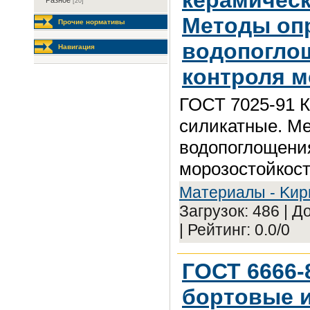
Разное
[20]
Методы оп
Прочие нормативы
водопоглощ
Навигация
контроля м
ГОСТ 7025-91 К
силикатные. М
водопоглощения
морозостойкос
Maтepиaлы - Kиp
Загрузок: 486 | 
| Рейтинг: 0.0/0
ГОСТ 6666-
бортовые и