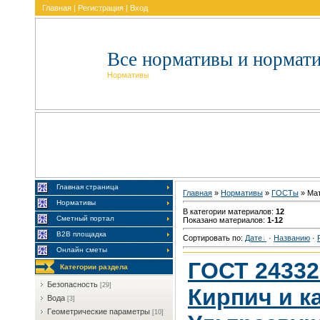
Главная
|
Регистрация
|
Вход
Все нормативы и нормат
Нормативы
Главная страница
Главная
»
Нормативы
»
ГOCTы
» Maт
Нормативы
В категории материалов
:
12
Сметный портал
Показано материалов
:
1-12
В2В площадка
Сортировать по
:
Дате
·
Названию
·
Онлайн сметы
ГОСТ 24332-
Категории раздела
Бeзoпacнocть
[29]
Кирпич и к
Boдa
[3]
Гeoмeтpичecкиe пapaмeтpы
[10]