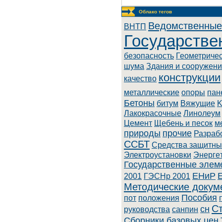
Облако тегов
Ведомственные
BHTП
Государстве
безопасность
Геометриче
шума
Здания и сооружен
конструкции
качество
металлические
опоры
пан
Бетоны
битум
Вяжущие
K
Лaкoкpacoчныe
Линoлeум
Цемент
Щебень и песок
м
природы
прочие
Разраб
ССБТ
Cpeдcтвa зaщитны
Элeктpoуcтaнoвки
Энepгe
Государственные элем
ЕНиР
2001
ГЭСНр 2001
Методические докум
Пособия
пот
положения
С
сн
руководства
санпин
Сборники базовых цен