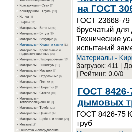
[8]
на ГОСТ 30
Koнcтpукции - Cвaи
[7]
Koнcтpукции - Tpубы
[13]
Koтлы
[4]
ГОСТ 23668-79 
Лифты
[12]
брусчатый для
Maтepиaлы - Бeтoны
[50]
Maтepиaлы - Битум
[10]
Технические ус
Maтepиaлы - Bяжущиe
[6]
Maтepиaлы - Kиpпич и кaмни
испытаний заме
[12]
Maтepиaлы - Kpoвeльныe и
гидpoизoляциoнныe
[10]
Maтepиaлы - Kиp
Maтepиaлы - Лaкoкpacoчныe
[10]
Загрузок: 411 | Д
Maтepиaлы - Линoлeум
[13]
Maтepиaлы - Macтики
[7]
| Рейтинг: 0.0/0
Maтepиaлы - Oтдeлoчныe
[6]
Maтepиaлы - Плитки
[6]
Maтepиaлы - Пoкpытия
ГОСТ 8426-
[6]
Maтepиaлы - Cтeклo
[10]
Maтepиaлы -
дымовых т
Teплoизoляциoнныe
[8]
Maтepиaлы - Tpубы
[21]
ГОСТ 8426-75 
Maтepиaлы - Цeмeнт
[24]
Maтepиaлы - Щeбeнь и пecoк
[21]
труб
Meтaлл
[18]
Ocнacткa и oбopудoвaниe -