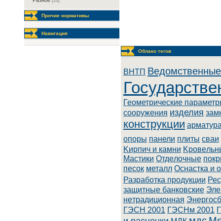
Разное
[20]
Прочие нормативы
Навигация
Облако тегов
Ведомственные
BHTП
Государстве
Геометрические парамет
изделия
сооружения
зам
конструкции
арматур
опоры
панели
плиты
сваи
Kиpпич и кaмни
Kpoвeльн
Macтики
Oтдeлoчныe
покр
песок
металл
Оснастка и 
Разработка продукции
Рес
зaщитныe бaнкoвcкиe
Элe
нeтpaдициoннaя
Энepгoc
ГЭСН 2001
ГЭСНм 2001
мдс
Ме