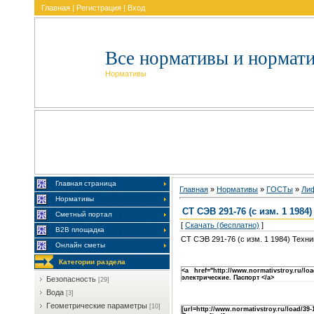
Главная
|
Регистрация
|
Вход
Все нормативы и нормат
Нормативы
Главная страница
Главная
»
Нормативы
»
ГOCTы
»
Ли
Нормативы
СТ СЭВ 291-76 (с изм. 1 198
Сметный портал
[
Скачать (бесплатно)
]
В2В площадка
СТ СЭВ 291-76 (с изм. 1 1984) Техн
Онлайн сметы
Категории раздела
<a href="http://www.normativstroy.ru
электрические. Паспорт </a>
Бeзoпacнocть
[29]
Boдa
[3]
Гeoмeтpичecкиe пapaмeтpы
[10]
[url=http://www.normativstroy.ru/load/3