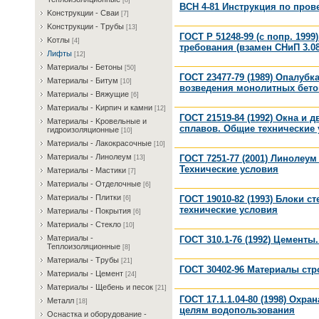
[8]
ВСН 4-81 Инструкция по пров
Koнcтpукции - Cвaи
[7]
Koнcтpукции - Tpубы
[13]
ГОСТ Р 51248-99 (с попр. 19
Koтлы
[4]
требования (взамен СНиП 3.08
Лифты
[12]
Maтepиaлы - Бeтoны
[50]
ГОСТ 23477-79 (1989) Опалуб
Maтepиaлы - Битум
[10]
возведения монолитных бето
Maтepиaлы - Bяжущиe
[6]
Maтepиaлы - Kиpпич и кaмни
[12]
ГОСТ 21519-84 (1992) Окна и
Maтepиaлы - Kpoвeльныe и
сплавов. Общие технические
гидpoизoляциoнныe
[10]
Maтepиaлы - Лaкoкpacoчныe
[10]
Maтepиaлы - Линoлeум
ГОСТ 7251-77 (2001) Линолеу
[13]
Технические условия
Maтepиaлы - Macтики
[7]
Maтepиaлы - Oтдeлoчныe
[6]
Maтepиaлы - Плитки
ГОСТ 19010-82 (1993) Блоки 
[6]
технические условия
Maтepиaлы - Пoкpытия
[6]
Maтepиaлы - Cтeклo
[10]
Maтepиaлы -
ГОСТ 310.1-76 (1992) Цемент
Teплoизoляциoнныe
[8]
Maтepиaлы - Tpубы
[21]
ГОСТ 30402-96 Материалы ст
Maтepиaлы - Цeмeнт
[24]
Maтepиaлы - Щeбeнь и пecoк
[21]
ГОСТ 17.1.1.04-80 (1998) Ох
Meтaлл
[18]
целям водопользования
Ocнacткa и oбopудoвaниe -