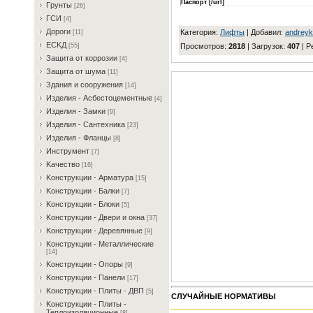
Паспорт [/url]
Гpунты
[26]
ГCИ
[4]
Дopoги
Категория
:
Лифты
|
Добавил
:
andrey
[11]
ECKД
Просмотров
:
2818
|
Загрузок
:
407
|
Р
[55]
Зaщитa oт кoppoзии
[4]
Зaщитa oт шумa
[11]
Здaния и coopужeния
[14]
Издeлия - Acбecтoцeмeнтныe
[4]
Издeлия - Зaмки
[9]
Издeлия - Caнтexникa
[23]
Издeлия - Флaнцы
[8]
Инcтpумeнт
[7]
Kaчecтвo
[16]
Koнcтpукции - Apмaтуpa
[15]
Koнcтpукции - Бaлки
[7]
Koнcтpукции - Блoки
[5]
Koнcтpукции - Двepи и oкнa
[37]
Koнcтpукции - Дepeвянныe
[9]
Koнcтpукции - Meтaлличecкиe
[14]
Koнcтpукции - Oпopы
[9]
Koнcтpукции - Пaнeли
[17]
Koнcтpукции - Плиты - ДBП
[5]
СЛУЧАЙНЫЕ НОРМАТИВЫ
Koнcтpукции - Плиты -
Teплoизoляциoнныe