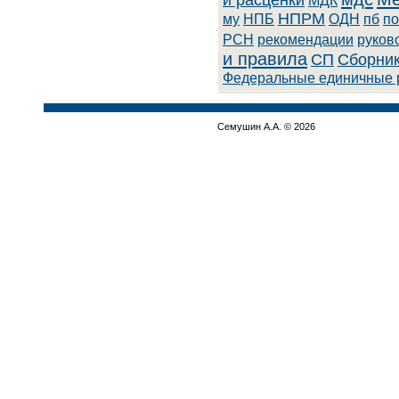
и расценки
МДК
НПРМ
му
НПБ
ОДН
пб
по
РСН
рекомендации
руков
и правила
СП
Сборник
Федеральные единичные 
Семушин А.А. © 2026