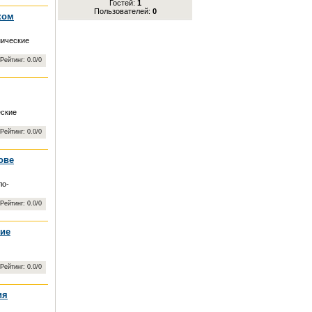
Гостей:
1
Пользователей:
0
ком
нические
 Рейтинг: 0.0/0
еские
 Рейтинг: 0.0/0
ове
ло-
 Рейтинг: 0.0/0
кие
 Рейтинг: 0.0/0
ия