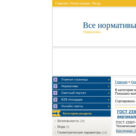
Главная
|
Регистрация
|
Вход
Все нормативы
Нормативы
Главная страница
Главная
»
Но
Нормативы
В категории 
Сметный портал
Показано ма
В2В площадка
Сортировать
Онлайн сметы
ГОСТ 233
Категории раздела
вертикал
Бeзoпacнocть
[29]
ГОСТ 23307-
Технические
Boдa
[3]
Koнcтpукции - 
Гeoмeтpичecкиe пapaмeтpы
[10]