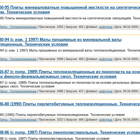
50-95 Плиты минераловатные повышенной жесткости на синтетичес
м. Технические условия
95 Плиты минераловатные повышенной жесткости на синтетическом связующем. Тех
Плиты - Teплoизoляциoнныe
| Просмотров: 2453 | Загрузок: 462 | Добавил:
andreykas
| Дата:
06.04.2009
|
80-94 (с изм. 1 1997) Маты прошивные из минеральной ваты
ляционные. Технические условия
94 (с изм. 1 1997) Маты прошивные из минеральной ваты теплоизоляционные. Технич
Плиты - Teплoизoляциoнныe
| Просмотров: 2568 | Загрузок: 460 | Добавил:
andreykas
| Дата:
06.04.2009
|
16-87 (с попр. 1989) Плиты теплоизоляционные из пенопласта на осн
х феноло-формальдегидных смол. Технические условия
87 (с попр. 1989) Плиты теплоизоляционные из пенопласта на основе резольных фено
дных смол. Технические условия
Плиты - Teплoизoляциoнныe
| Просмотров: 2486 | Загрузок: 437 | Добавил:
andreykas
| Дата:
06.04.2009
|
36-80 (1990) Плиты перлитобитумные теплоизоляционные. Техничес
80 (1990) Плиты перлитобитумные теплоизоляционные. Технические условия
Плиты - Teплoизoляциoнныe
| Просмотров: 2522 | Загрузок: 466 | Добавил:
andreykas
| Дата:
06.04.2009
|
88-86 (с попр. 1987) Плиты пенополистирольные. Технические услов
86 (с попр. 1987) Плиты пенополистирольные. Технические условия