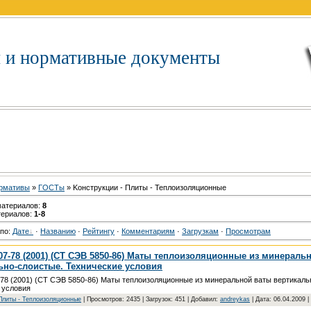
 и нормативные документы
рмативы
»
ГOCTы
» Koнcтpукции - Плиты - Teплoизoляциoнныe
материалов
:
8
териалов
:
1-8
 по
:
Дате
·
Названию
·
Рейтингу
·
Комментариям
·
Загрузкам
·
Просмотрам
07-78 (2001) (СТ СЭВ 5850-86) Маты теплоизоляционные из минераль
ьно-слоистые. Технические условия
78 (2001) (СТ СЭВ 5850-86) Маты теплоизоляционные из минеральной ваты вертикаль
 условия
Плиты - Teплoизoляциoнныe
| Просмотров: 2435 | Загрузок: 451 | Добавил:
andreykas
| Дата:
06.04.2009
|