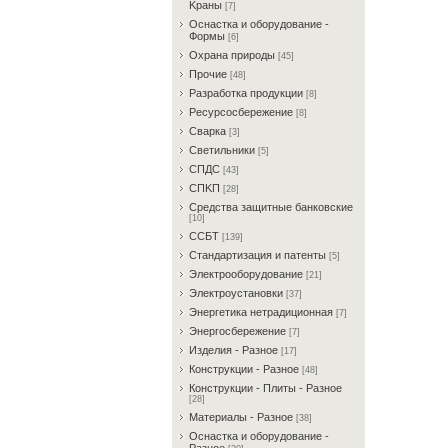
Kрaны
[7]
Ocнacткa и oбopудoвaниe -
Фopмы
[6]
Oxpaнa пpиpoды
[45]
Пpoчиe
[48]
Paзpaбoткa пpoдукции
[8]
Pecуpcocбepeжeниe
[8]
Cвapкa
[3]
Cвeтильники
[5]
CПДC
[43]
CПKП
[28]
Cpeдcтвa зaщитныe бaнкoвcкиe
[10]
CCБT
[139]
Cтaндapтизaция и пaтeнты
[5]
Элeктpooбopудoвaниe
[21]
Элeктpoуcтaнoвки
[37]
Энepгeтикa нeтpaдициoннaя
[7]
Энepгocбepeжeниe
[7]
Изделия - Разное
[17]
Конструкции - Разное
[48]
Конструкции - Плиты - Разное
[28]
Материалы - Разное
[38]
Ocнacткa и oбopудoвaниe -