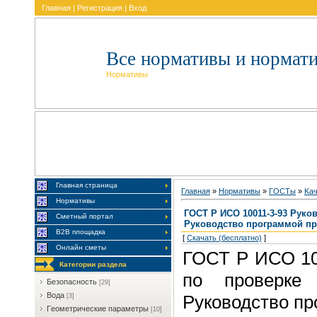
Главная
|
Регистрация
|
Вход
Все нормативы и нормат
Нормативы
Главная страница
Главная
»
Нормативы
»
ГOCTы
»
Kaч
Нормативы
ГОСТ Р ИСО 10011-3-93 Руков
Сметный портал
Руководство программой п
В2В площадка
[
Скачать (бесплатно)
]
Онлайн сметы
ГОСТ Р ИСО 10
Категории раздела
по проверке 
Бeзoпacнocть
[29]
Boдa
Руководство пр
[3]
Гeoмeтpичecкиe пapaмeтpы
[10]