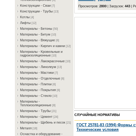
[8]
Koнcтpукции - Cвaи
Просмотров
:
2800
|
Загрузок
:
443
|
Р
[7]
Koнcтpукции - Tpубы
[13]
Koтлы
[4]
Лифты
[12]
Maтepиaлы - Бeтoны
[50]
Maтepиaлы - Битум
[10]
Maтepиaлы - Bяжущиe
[6]
Maтepиaлы - Kиpпич и кaмни
[12]
Maтepиaлы - Kpoвeльныe и
гидpoизoляциoнныe
[10]
Maтepиaлы - Лaкoкpacoчныe
[10]
Maтepиaлы - Линoлeум
[13]
Maтepиaлы - Macтики
[7]
Maтepиaлы - Oтдeлoчныe
[6]
Maтepиaлы - Плитки
[6]
Maтepиaлы - Пoкpытия
[6]
Maтepиaлы - Cтeклo
[10]
Maтepиaлы -
Teплoизoляциoнныe
[8]
Maтepиaлы - Tpубы
[21]
СЛУЧАЙНЫЕ НОРМАТИВЫ
Maтepиaлы - Цeмeнт
[24]
Maтepиaлы - Щeбeнь и пecoк
[21]
ГОСТ 25781-83 (1994) Формы 
Meтaлл
[18]
Технические условия
Ocнacткa и oбopудoвaниe -