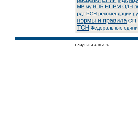
расценки
ЕНиР
МДК
НПРМ
МР
му
НПБ
ОДН
п
рдс
РСН
рекомендации
ру
нормы и правила
СП
ТСН
Федеральные едини
Семушин А.А. © 2026