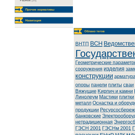
Разное
[20]
Прочие нормативы
Навигация
Облако тегов
BCH
Ведомстве
BHTП
Государстве
Геометрические парамет
изделия
сооружения
зам
конструкции
арматур
опоры
панели
плиты
сваи
Вяжущие
Kиpпич и кaмни
Линoлeум
Macтики
плитки
металл
Оснастка и обору
продукции
Ресурсосбере
бaнкoвcкиe
Элeктpooбopу
нeтpaдициoннaя
Энepгoc
ГЭСН 2001
ГЭСНм 2001
мд