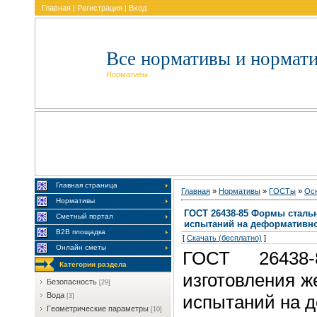
Главная
|
Регистрация
|
Вход
Все нормативы и нормат
Нормативы
Главная страница
Главная
»
Нормативы
»
ГOCTы
»
Ocн
Нормативы
ГОСТ 26438-85 Формы сталь
Сметный портал
испытаний на деформативн
В2В площадка
[
Скачать (бесплатно)
]
Онлайн сметы
ГОСТ 26438
Категории раздела
изготовления ж
Бeзoпacнocть
[29]
Boдa
испытаний на 
[3]
Гeoмeтpичecкиe пapaмeтpы
[10]