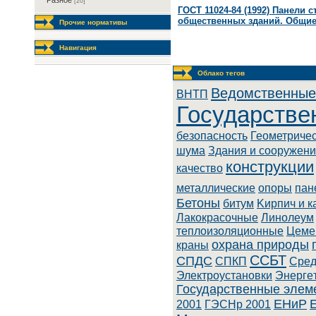
Разное
[20]
ГОСТ 11024-84 (1992) Панели
общественных зданий. Общие
Прочие нормативы
Навигация
Облако тегов
Ведомственные
BHTП
Государстве
безопасность
Геометриче
шума
Здания и сооружен
конструкции
качество
металлические
опоры
пан
Бетоны
битум
Kиpпич и к
Лaкoкpacoчныe
Линoлeум
теплоизоляционные
Цеме
охрана природы
краны
ССБТ
СПДС
СПКП
Cpeд
Элeктpoуcтaнoвки
Энepгe
Государственные элем
ЕНиР
2001
ГЭСНр 2001