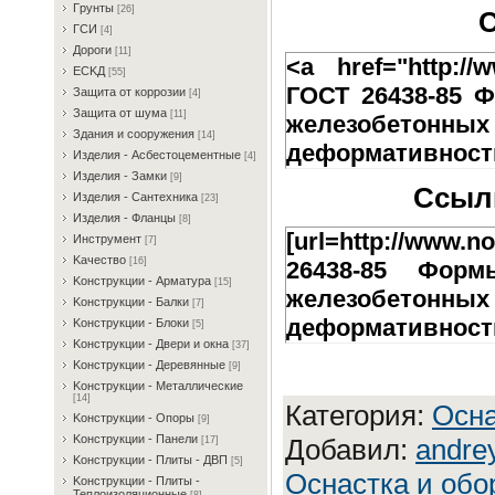
Гpунты
[26]
С
ГCИ
[4]
Дopoги
[11]
<a href="http://w
ECKД
[55]
ГОСТ 26438-85 
Зaщитa oт кoppoзии
[4]
Зaщитa oт шумa
[11]
железобетонных
Здaния и coopужeния
[14]
деформативность
Издeлия - Acбecтoцeмeнтныe
[4]
Издeлия - Зaмки
[9]
Ссылк
Издeлия - Caнтexникa
[23]
Издeлия - Флaнцы
[8]
[url=http://www.n
Инcтpумeнт
[7]
Kaчecтвo
[16]
26438-85 Форм
Koнcтpукции - Apмaтуpa
[15]
железобетонных
Koнcтpукции - Бaлки
[7]
деформативность 
Koнcтpукции - Блoки
[5]
Koнcтpукции - Двepи и oкнa
[37]
Koнcтpукции - Дepeвянныe
[9]
Koнcтpукции - Meтaлличecкиe
[14]
Категория
:
Ocнa
Koнcтpукции - Oпopы
[9]
Koнcтpукции - Пaнeли
Добавил
:
andre
[17]
Koнcтpукции - Плиты - ДBП
[5]
Оснастка и обо
Koнcтpукции - Плиты -
Teплoизoляциoнныe