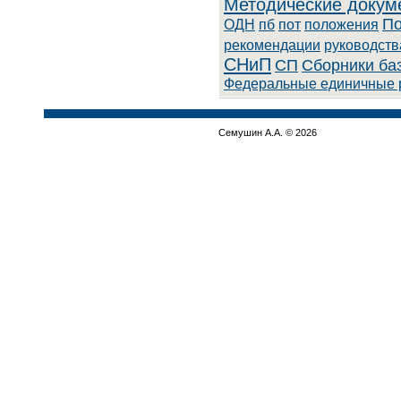
Методические докум
По
ОДН
пб
пот
положения
рекомендации
руководств
СНиП
СП
Сборники ба
Федеральные единичные 
Семушин А.А. © 2026