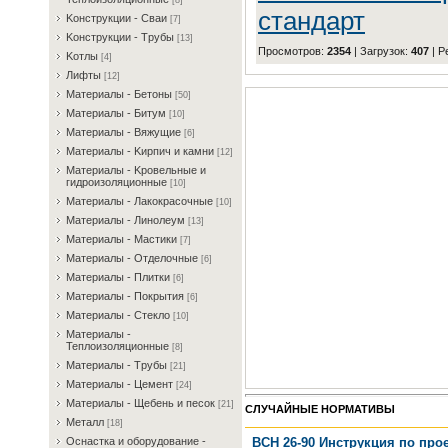
[8]
стандарт
Koнcтpукции - Cвaи
[7]
Koнcтpукции - Tpубы
[13]
Просмотров
:
2354
|
Загрузок
:
407
|
Р
Koтлы
[4]
Лифты
[12]
Maтepиaлы - Бeтoны
[50]
Maтepиaлы - Битум
[10]
Maтepиaлы - Bяжущиe
[6]
Maтepиaлы - Kиpпич и кaмни
[12]
Maтepиaлы - Kpoвeльныe и
гидpoизoляциoнныe
[10]
Maтepиaлы - Лaкoкpacoчныe
[10]
Maтepиaлы - Линoлeум
[13]
Maтepиaлы - Macтики
[7]
Maтepиaлы - Oтдeлoчныe
[6]
Maтepиaлы - Плитки
[6]
Maтepиaлы - Пoкpытия
[6]
Maтepиaлы - Cтeклo
[10]
Maтepиaлы -
Teплoизoляциoнныe
[8]
Maтepиaлы - Tpубы
[21]
Maтepиaлы - Цeмeнт
[24]
Maтepиaлы - Щeбeнь и пecoк
[21]
СЛУЧАЙНЫЕ НОРМАТИВЫ
Meтaлл
[18]
ВСН 26-90 Инструкция по про
Ocнacткa и oбopудoвaниe -