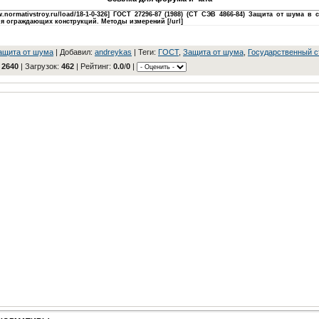
ww.normativstroy.ru/load/18-1-0-326] ГОСТ 27296-87 (1988) (СТ СЭВ 4866-84) Защита от шума в 
я ограждающих конструкций. Методы измерений [/url]
aщитa oт шумa
|
Добавил
:
andreykas
|
Теги
:
ГOCT
,
Защита от шума
,
Государственный с
:
2640
|
Загрузок
:
462
|
Рейтинг
:
0.0
/
0
|