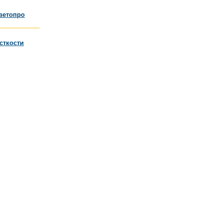
ветопро
сткости