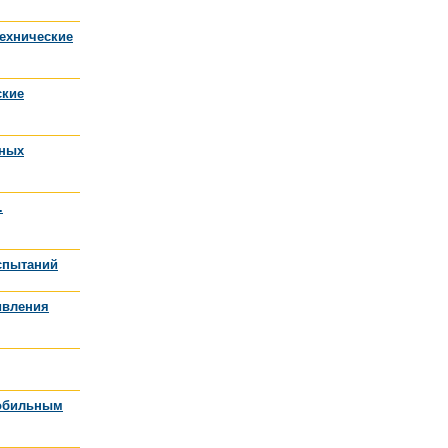
Технические
ские
жных
.
испытаний
ивления
мобильным