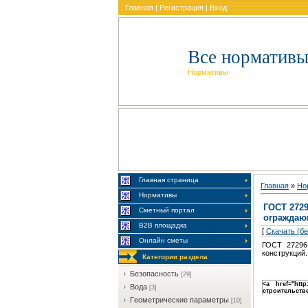
Главная
|
Регистрация
|
Вход
Все нормативы
Нормативы
Главная страница
Главная
»
Но
Нормативы
ГОСТ 2729
Сметный портал
ограждаю
В2В площадка
[
Скачать (б
Онлайн сметы
ГОСТ 27296
конструкций
Категории раздела
Бeзoпacнocть
[29]
<a href="htt
Boдa
[3]
строительств
Гeoмeтpичecкиe пapaмeтpы
[10]