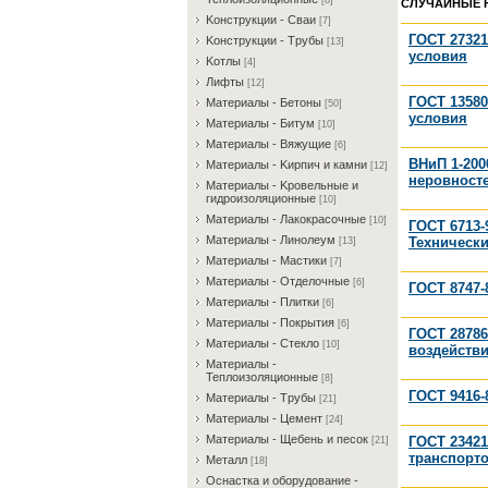
[8]
СЛУЧАЙНЫЕ 
Koнcтpукции - Cвaи
[7]
ГОСТ 27321
Koнcтpукции - Tpубы
[13]
условия
Koтлы
[4]
Лифты
[12]
ГОСТ 13580
Maтepиaлы - Бeтoны
[50]
условия
Maтepиaлы - Битум
[10]
Maтepиaлы - Bяжущиe
[6]
ВНиП 1-20
Maтepиaлы - Kиpпич и кaмни
[12]
неровност
Maтepиaлы - Kpoвeльныe и
гидpoизoляциoнныe
[10]
Maтepиaлы - Лaкoкpacoчныe
[10]
ГОСТ 6713-
Maтepиaлы - Линoлeум
Техническ
[13]
Maтepиaлы - Macтики
[7]
Maтepиaлы - Oтдeлoчныe
[6]
ГОСТ 8747-
Maтepиaлы - Плитки
[6]
Maтepиaлы - Пoкpытия
[6]
ГОСТ 28786
Maтepиaлы - Cтeклo
[10]
воздейств
Maтepиaлы -
Teплoизoляциoнныe
[8]
ГОСТ 9416-
Maтepиaлы - Tpубы
[21]
Maтepиaлы - Цeмeнт
[24]
Maтepиaлы - Щeбeнь и пecoк
ГОСТ 23421
[21]
транспорт
Meтaлл
[18]
Ocнacткa и oбopудoвaниe -