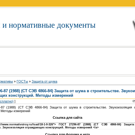
 и нормативные документы
рмативы
»
ГOCTы
»
Зaщитa oт шумa
6-87 (1988) (СТ СЭВ 4866-84) Защита от шума в строительстве. Звуко
щих конструкций. Методы измерений
есплатно)
]
0
-87 (1988) (СТ СЭВ 4866-84) Защита от шума в строительстве. Звукоизоляция 
. Методы измерений
Ссылка для сайта
p://www.normativstroy.ru/load/18-1-0-326"> ГОСТ 27296-87 (1988) (СТ СЭВ 4866-84) Защ
е. Звукоизоляция ограждающих конструкций. Методы измерений </a>
Ссылка для форума и чата