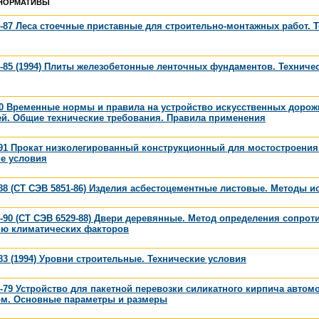
НОРМАТИВЫ
-87 Леса стоечные приставные для строительно-монтажных работ. 
-85 (1994) Плиты железобетонные ленточных фундаментов. Техниче
00 Временные нормы и правила на устройство искусственных доро
ей. Общие технические требования. Правила применения
91 Прокат низколегированный конструкционный для мостостроения
ие условия
88 (СТ СЭВ 5851-86) Изделия асбестоцементные листовые. Методы 
-90 (СТ СЭВ 6529-88) Двери деревянные. Метод определения сопрот
ию климатических факторов
83 (1994) Уровни строительные. Технические условия
-79 Устройство для пакетной перевозки силикатного кирпича авто
ом. Основные параметры и размеры