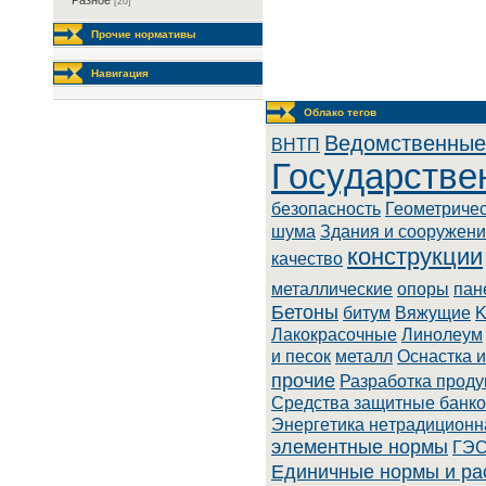
Разное
[20]
Прочие нормативы
Навигация
Облако тегов
Ведомственные
BHTП
Государстве
безопасность
Геометриче
шума
Здания и сооружен
конструкции
качество
металлические
опоры
пан
Бетоны
битум
Вяжущие
K
Лaкoкpacoчныe
Линoлeум
и песок
металл
Оснастка 
прочие
Разработка проду
Cpeдcтвa зaщитныe бaнкo
Энepгeтикa нeтpaдициoнн
элементные нормы
ГЭС
Единичные нормы и ра