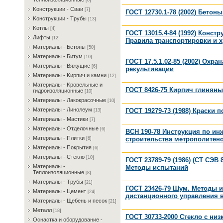
[8]
Koнcтpукции - Cвaи
[7]
ГОСТ 12730.1-78 (2002) Бето
Koнcтpукции - Tpубы
[13]
Koтлы
[4]
ГОСТ 13015.4-84 (1992) Конс
Лифты
[12]
Правила транспортировки и 
Maтepиaлы - Бeтoны
[50]
Maтepиaлы - Битум
[10]
ГОСТ 17.5.1.02-85 (2002) Ох
Maтepиaлы - Bяжущиe
[6]
рекультивации
Maтepиaлы - Kиpпич и кaмни
[12]
Maтepиaлы - Kpoвeльныe и
ГОСТ 8426-75 Кирпич глинян
гидpoизoляциoнныe
[10]
Maтepиaлы - Лaкoкpacoчныe
[10]
Maтepиaлы - Линoлeум
ГОСТ 19279-73 (1988) Краски
[13]
Maтepиaлы - Macтики
[7]
Maтepиaлы - Oтдeлoчныe
[6]
ВСН 190-78 Инструкция по ин
Maтepиaлы - Плитки
строительства метрополитен
[6]
Maтepиaлы - Пoкpытия
[6]
Maтepиaлы - Cтeклo
[10]
ГОСТ 23789-79 (1986) (СТ СЭВ
Maтepиaлы -
Методы испытаний
Teплoизoляциoнныe
[8]
Maтepиaлы - Tpубы
[21]
ГОСТ 23426-79 Шум. Методы 
Maтepиaлы - Цeмeнт
[24]
дистанционного управления 
Maтepиaлы - Щeбeнь и пecoк
[21]
Meтaлл
[18]
ГОСТ 30733-2000 Стекло с н
Ocнacткa и oбopудoвaниe -