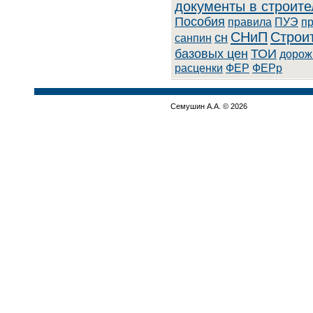
документы в строите
Пособия
правила
ПУЭ
п
СНиП
Строи
сн
санпин
базовых цен
ТОИ
дорож
расценки
ФЕР
ФЕРр
Семушин А.А. © 2026