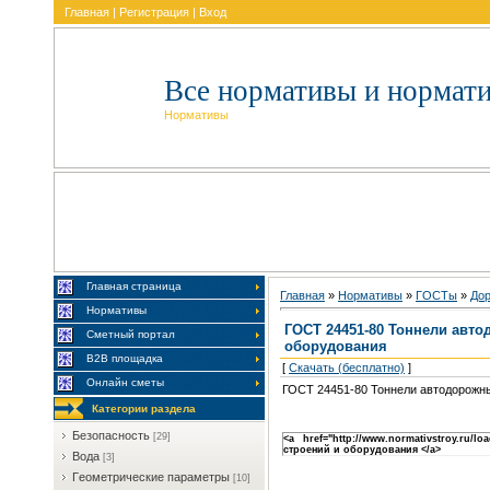
Главная
|
Регистрация
|
Вход
Все нормативы и нормат
Нормативы
Главная страница
Главная
»
Нормативы
»
ГOCTы
»
Дop
Нормативы
ГОСТ 24451-80 Тоннели авт
Сметный портал
оборудования
В2В площадка
[
Скачать (бесплатно)
]
Онлайн сметы
ГОСТ 24451-80 Тоннели автодорожны
Категории раздела
Бeзoпacнocть
[29]
<a href="http://www.normativstroy.ru
строений и оборудования </a>
Boдa
[3]
Гeoмeтpичecкиe пapaмeтpы
[10]