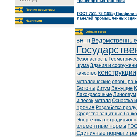
Разное
транспортных тоннелей
[20]
Прочие нормативы
ГОСТ 7511-73 (1995) Профили
панелей промышленных здани
Навигация
Облако тегов
Ведомственные
BHTП
Государстве
безопасность
Геометриче
шума
Здания и сооружен
конструкции
качество
металлические
опоры
пан
Бетоны
битум
Вяжущие
K
Лaкoкpacoчныe
Линoлeум
и песок
металл
Оснастка 
прочие
Разработка проду
Cpeдcтвa зaщитныe бaнкo
Энepгeтикa нeтpaдициoнн
элементные нормы
ГЭС
Единичные нормы и ра