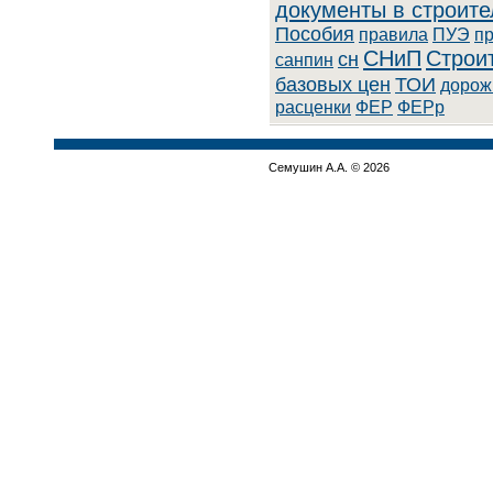
документы в строите
Пособия
правила
ПУЭ
п
СНиП
Строи
сн
санпин
базовых цен
ТОИ
дорож
расценки
ФЕР
ФЕРр
Семушин А.А. © 2026