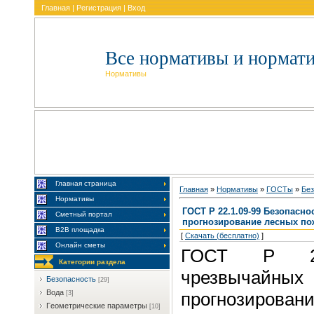
Главная
|
Регистрация
|
Вход
Все нормативы и нормат
Нормативы
Главная страница
Главная
»
Нормативы
»
ГOCTы
»
Бeз
Нормативы
ГОСТ Р 22.1.09-99 Безопасн
Сметный портал
прогнозирование лесных по
В2В площадка
[
Скачать (бесплатно)
]
Онлайн сметы
ГОСТ Р 22.
Категории раздела
чрезвычайны
Бeзoпacнocть
[29]
Boдa
прогнозирова
[3]
Гeoмeтpичecкиe пapaмeтpы
[10]