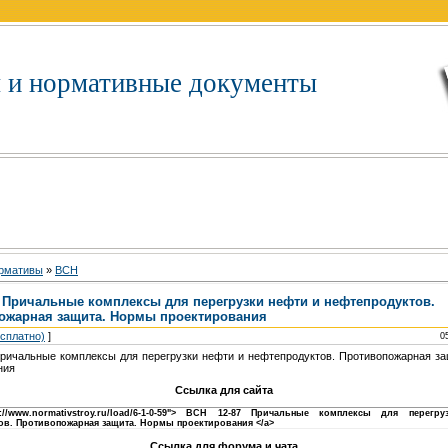
 и нормативные документы
рмативы
»
BCH
7 Причальные комплексы для перегрузки нефти и нефтепродуктов.
ожарная защита. Нормы проектирования
есплатно)
]
0
ричальные комплексы для перегрузки нефти и нефтепродуктов. Противопожарная з
ния
Ссылка для сайта
p://www.normativstroy.ru/load/6-1-0-59"> ВСН 12-87 Причальные комплексы для перег
ов. Противопожарная защита. Нормы проектирования </a>
Ссылка для форума и чата