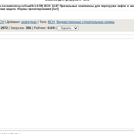
ww.normativstroy.ru/load/6-1-0-59] ВСН 12-87 Причальные комплексы для перегрузки нефти и н
ная защита. Нормы проектирования [/url]
CH
|
Добавил
:
andreykas
|
Теги
:
BCH
,
Ведомственные строительные нормы
:
2972
|
Загрузок
:
356
|
Рейтинг
:
0.0
/
0
|