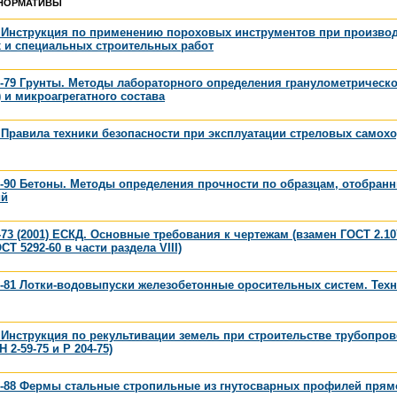
НОРМАТИВЫ
0 Инструкция по применению пороховых инструментов при произво
 и специальных строительных работ
-79 Грунты. Методы лабораторного определения гранулометрическо
) и микроагрегатного состава
 Правила техники безопасности при эксплуатации стреловых самох
-90 Бетоны. Методы определения прочности по образцам, отобран
ий
-73 (2001) ЕСКД. Основные требования к чертежам (взамен ГОСТ 2.10
ОСТ 5292-60 в части раздела VIII)
-81 Лотки-водовыпуски железобетонные оросительных систем. Тех
 Инструкция по рекультивации земель при строительстве трубопро
 2-59-75 и Р 204-75)
9-88 Фермы стальные стропильные из гнутосварных профилей прям