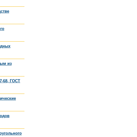
дстве
го
одных
ным из
7-68, ГОСТ
нические
водов
оугольного