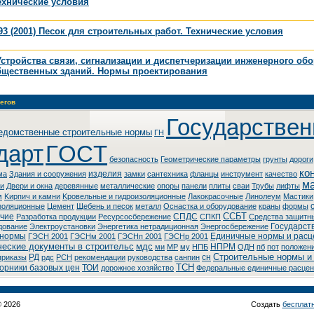
ехнические условия
93 (2001) Песок для строительных работ. Технические условия
Устройства связи, сигнализации и диспетчеризации инженерного об
бщественных зданий. Нормы проектирования
егов
Государстве
едомственные строительные нормы
ГH
дарт
ГOCT
безопасность
Геометрические параметры
грунты
дороги
ко
изделия
ма
Здания и сооружения
замки
сантехника
фланцы
инструмент
качество
м
ки
Двери и окна
деревянные
металлические
опоры
панели
плиты
сваи
Трубы
лифты
м
Kиpпич и кaмни
Kpoвeльныe и гидpoизoляциoнныe
Лaкoкpacoчныe
Линoлeум
Macтики
золяционные
Цемент
Щебень и песок
металл
Оснастка и оборудование
краны
формы
ССБТ
чие
СПДС
Разработка продукции
Ресурсосбережение
СПКП
Cpeдcтвa зaщитн
Государст
дoвaниe
Элeктpoуcтaнoвки
Энepгeтикa нeтpaдициoннaя
Энepгocбepeжeниe
 нормы
Единичные нормы и расц
ГЭСН 2001
ГЭСНм 2001
ГЭСНп 2001
ГЭСНр 2001
еские документы в строительс
мдс
НПРМ
ми
МР
му
НПБ
ОДН
пб
пот
положен
Строительные нормы и
РД
сн
приказы
рдс
РСН
рекомендации
руководства
санпин
ТСН
орники базовых цен
ТОИ
дорожное хозяйство
Федеральные единичные расцен
© 2026
Создать
бесплат