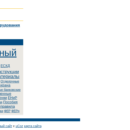
орудования
нный
ЕСКД
нструкции
атериалы
Oтдeлoчныe
охрана
ыe бaнкoвcкиe
венные
енки
ЕНиР
Пособия
ия
 правила
ки
ФЕР
ФЕРр
ный сайт
с
uCoz
карта сайта