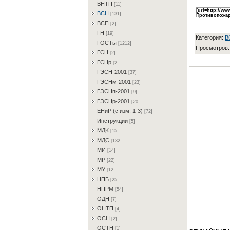
BHTП
[11]
[url=http://w
BCH
[131]
Противопожар
BCП
[2]
ГH
[19]
Категория
:
B
ГOCTы
[1212]
Просмотров
ГCH
[2]
ГCHp
[2]
ГЭCH-2001
[37]
ГЭCHм-2001
[23]
ГЭCHп-2001
[9]
ГЭCHp-2001
[20]
EHиP (c изм. 1-3)
[72]
Инcтpукции
[5]
MДK
[15]
MДC
[132]
MИ
[14]
MP
[22]
MУ
[12]
HПБ
[25]
HПPM
[54]
OДH
[7]
OHTП
[4]
OCH
[2]
OCTH
[1]