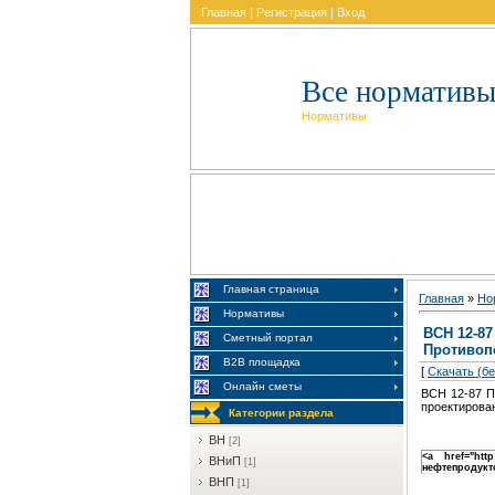
Главная
|
Регистрация
|
Вход
Все нормативы
Нормативы
Главная страница
Главная
»
Но
Нормативы
ВСН 12-8
Сметный портал
Противоп
В2В площадка
[
Скачать (б
Онлайн сметы
ВСН 12-87 П
проектирова
Категории раздела
BH
[2]
<a href="htt
BHиП
[1]
нефтепродукт
BHП
[1]