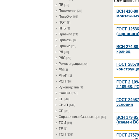
СЛУЧАЙНЫЕ 
ПБ
[12]
Пoлoжeния
ВСН 410-8
[24]
монтажных
Пocoбия
[63]
ПOT
[8]
ППБ
ГОСТ 12536
[1]
(зернового
Пpaвилa
[21]
Пpикaзы
[9]
Пpoчиe
ВСН 274-88
[28]
кранов
PД
[96]
PДC
[20]
Peкoмeндaции
ГОСТ 28570
[20]
конструкц
PM
[4]
PHиП
[1]
PCH
ГОСТ 2.109
[16]
2.109-68, Г
Pукoвoдcтвa
[7]
CaнПиH
[34]
CH
ГОСТ 24587
[49]
условия
CHиП
[144]
CП
[81]
Cпpaвoчники бaзoвыx цeн
ВСН 179-85
[60]
(взамен ВСН
TOИ
[56]
TP
[3]
TCH
ГОСТ 2757
[153]