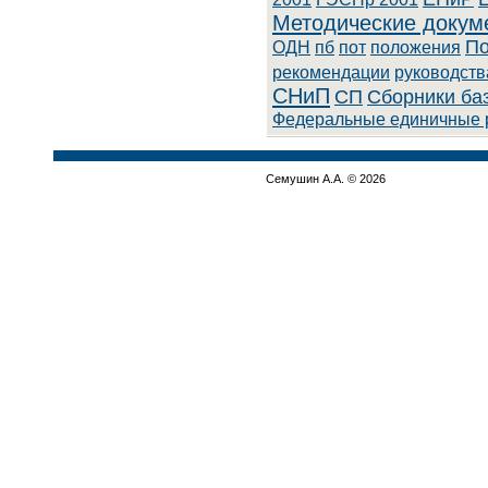
Методические докум
По
ОДН
пб
пот
положения
рекомендации
руководств
СНиП
СП
Сборники ба
Федеральные единичные 
Семушин А.А. © 2026