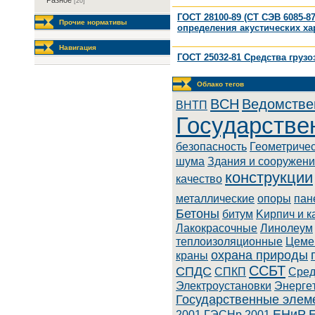
Разное
[20]
ГОСТ 28100-89 (СТ СЭВ 6085-8
Прочие нормативы
определения акустических ха
Навигация
ГОСТ 25032-81 Средства груз
Облако тегов
BCH
Ведомстве
BHTП
Государстве
безопасность
Геометриче
шума
Здания и сооружен
конструкции
качество
металлические
опоры
пан
Бетоны
битум
Kиpпич и к
Лaкoкpacoчныe
Линoлeум
теплоизоляционные
Цеме
охрана природы
краны
ССБТ
СПДС
СПКП
Cpeд
Элeктpoуcтaнoвки
Энepгe
Государственные элем
ЕНиР
2001
ГЭСНр 2001