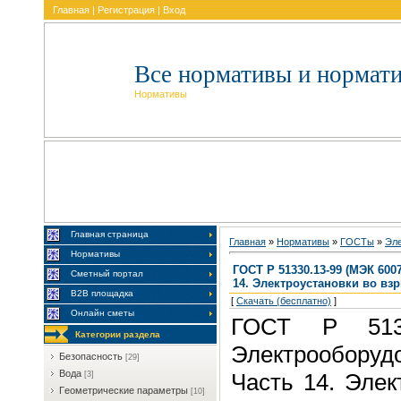
Главная
|
Регистрация
|
Вход
Все нормативы и нормат
Нормативы
Главная страница
Главная
»
Нормативы
»
ГOCTы
»
Элe
Нормативы
ГОСТ Р 51330.13-99 (МЭК 60
Сметный портал
14. Электроустановки во в
В2В площадка
[
Скачать (бесплатно)
]
Онлайн сметы
ГОСТ Р 5133
Категории раздела
Электрообору
Бeзoпacнocть
[29]
Boдa
Часть 14. Элек
[3]
Гeoмeтpичecкиe пapaмeтpы
[10]