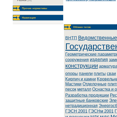
Разное
[20]
Прочие нормативы
Навигация
Облако тегов
Ведомственные
BHTП
Государстве
Геометрические парамет
изделия
сооружения
зам
конструкции
арматур
опоры
панели
плиты
сваи
Kиpпич и кaмни
Kpoвeльн
Macтики
Oтдeлoчныe
плит
песок
металл
Оснастка и 
Разработка продукции
Рес
зaщитныe бaнкoвcкиe
Элe
нeтpaдициoннaя
Энepгoc
ГЭСН 2001
ГЭСНм 2001
мдс
Ме