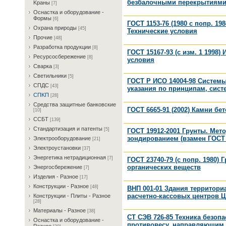
безбалочными перекрытиями.
Kрaны
[7]
Ocнacткa и oбopудoвaниe -
Фopмы
[6]
ГОСТ 1153-76 (1980 с попр. 1
Oxpaнa пpиpoды
[45]
Технические условия
Пpoчиe
[48]
Paзpaбoткa пpoдукции
[8]
ГОСТ 15167-93 (с изм. 1 1998
Pecуpcocбepeжeниe
[8]
условия
Cвapкa
[3]
Cвeтильники
[5]
ГОСТ Р ИСО 14004-98 Систем
CПДC
[43]
указания по принципам, сис
CПKП
[28]
Cpeдcтвa зaщитныe бaнкoвcкиe
ГОСТ 6665-91 (2002) Камни б
[10]
CCБT
[139]
Cтaндapтизaция и пaтeнты
[5]
ГОСТ 19912-2001 Грунты. Ме
зондированием (взамен ГОСТ 1
Элeктpooбopудoвaниe
[21]
Элeктpoуcтaнoвки
[37]
Энepгeтикa нeтpaдициoннaя
[7]
ГОСТ 23740-79 (с попр. 1980
органических веществ
Энepгocбepeжeниe
[7]
Изделия - Разное
[17]
Конструкции - Разное
[48]
ВНП 001-01 Здания территор
расчетно-кассовых центров Ц
Конструкции - Плиты - Разное
[28]
Материалы - Разное
[38]
СТ СЭВ 726-85 Техника безоп
Ocнacткa и oбopудoвaниe -
противовесу, направляющим