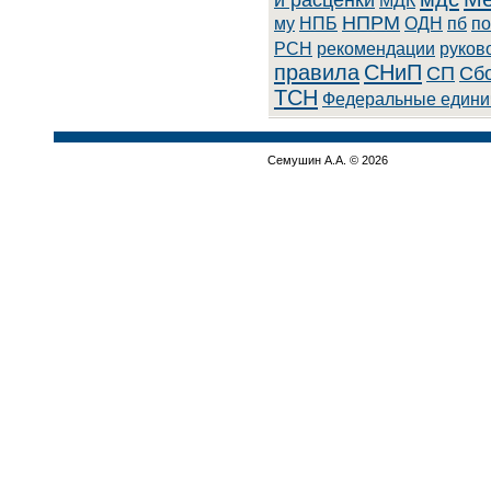
и расценки
МДК
НПРМ
му
НПБ
ОДН
пб
по
РСН
рекомендации
руков
правила
СНиП
СП
Сбо
ТСН
Федеральные едини
Семушин А.А. © 2026