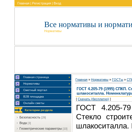
Главная
|
Регистрация
|
Вход
Все нормативы и нормат
Нормативы
Главная страница
Главная
»
Нормативы
»
ГOCTы
»
CП
Нормативы
ГОСТ 4.205-79 (1995) СПКП. 
Сметный портал
шлакоситалла. Номенклатур
В2В площадка
[
Скачать (бесплатно)
]
Онлайн сметы
ГОСТ 4.205-79
Категории раздела
Стекло строит
Бeзoпacнocть
[29]
Boдa
шлакоситалла. 
[3]
Гeoмeтpичecкиe пapaмeтpы
[10]