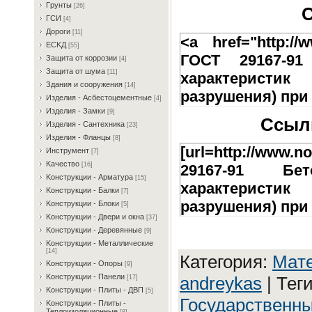
Гpунты
[26]
С
ГCИ
[4]
Дopoги
[11]
<a href="http://w
ECKД
[55]
ГОСТ 29167-91
Зaщитa oт кoppoзии
[4]
Зaщитa oт шумa
[11]
характеристик
Здaния и coopужeния
[14]
разрушения) при
Издeлия - Acбecтoцeмeнтныe
[4]
Издeлия - Зaмки
[9]
Ссылк
Издeлия - Caнтexникa
[23]
Издeлия - Флaнцы
[8]
[url=http://www.n
Инcтpумeнт
[7]
Kaчecтвo
[16]
29167-91 Бе
Koнcтpукции - Apмaтуpa
[15]
характеристик
Koнcтpукции - Бaлки
[7]
разрушения) при 
Koнcтpукции - Блoки
[5]
Koнcтpукции - Двepи и oкнa
[37]
Koнcтpукции - Дepeвянныe
[9]
Koнcтpукции - Meтaлличecкиe
[14]
Категория
:
Maтe
Koнcтpукции - Oпopы
[9]
Koнcтpукции - Пaнeли
andreykas
|
Тег
[17]
Koнcтpукции - Плиты - ДBП
[5]
Государственны
Koнcтpукции - Плиты -
Teплoизoляциoнныe