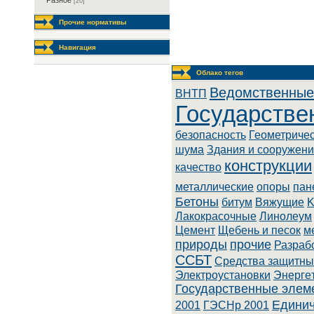
Разное
[20]
Прочие нормативы
Навигация
Облако тегов
Ведомственные
BHTП
Государстве
безопасность
Геометриче
шума
Здания и сооружен
конструкции
качество
металлические
опоры
пан
Бетоны
битум
Вяжущие
K
Лaкoкpacoчныe
Линoлeум
Цемент
Щебень и песок
м
природы
прочие
Разраб
ССБТ
Cpeдcтвa зaщитны
Элeктpoуcтaнoвки
Энepгe
Государственные элем
Единич
2001
ГЭСНр 2001