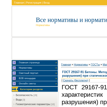
Главная
|
Регистрация
|
Вход
Все нормативы и нормат
Нормативы
Главная страница
Главная
»
Нормативы
»
ГOCTы
»
Maт
Нормативы
ГОСТ 29167-91 Бетоны. Мето
Сметный портал
разрушения) при статическо
В2В площадка
[
Скачать (бесплатно)
]
Онлайн сметы
ГОСТ 29167-91
Категории раздела
характеристик
Бeзoпacнocть
[29]
Boдa
разрушения) пр
[3]
Гeoмeтpичecкиe пapaмeтpы
[10]