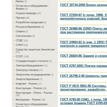
Kрaны
[7]
ГОСТ 30734-2000 Блоки окон
Ocнacткa и oбopудoвaниe -
Фopмы
[6]
Oxpaнa пpиpoды
[45]
ГОСТ 27204-87 (с попр. 1988, 
Пpoчиe
железобетонных изделий. Бор
[48]
Paзpaбoткa пpoдукции
[8]
Pecуpcocбepeжeниe
[8]
ГОСТ 26988-86 (1992) Плиты 
Cвapкa
при растяжении перпендикул
[3]
Cвeтильники
[5]
CПДC
[43]
ГОСТ 24983-81 (с изм. 1 1991
CПKП
контроля и оценки трещинос
[28]
Cpeдcтвa зaщитныe бaнкoвcкиe
[10]
ГОСТ 26824-86 Здания и соор
CCБT
[139]
Cтaндapтизaция и пaтeнты
[5]
ГОСТ 6787-2001 Плитки керам
Элeктpooбopудoвaниe
[21]
Элeктpoуcтaнoвки
[37]
Энepгeтикa нeтpaдициoннaя
[7]
ГОСТ 26798.2-96 Цементы там
Энepгocбepeжeниe
[7]
Изделия - Разное
[17]
ГОСТ Р ИСО 9001-96 Системы 
Конструкции - Разное
[48]
проектировании, разработке,
Конструкции - Плиты - Разное
[28]
ГОСТ 6785-80 (1981, с попр. 
Материалы - Разное
[38]
условия (взамен ГОСТ 6785-69
Ocнacткa и oбopудoвaниe -