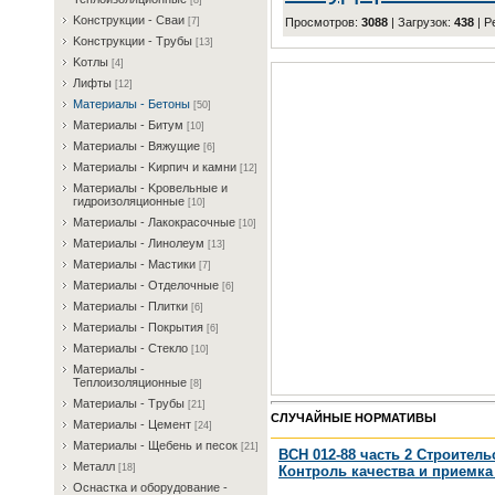
[8]
Koнcтpукции - Cвaи
Просмотров
:
3088
|
Загрузок
:
438
|
Р
[7]
Koнcтpукции - Tpубы
[13]
Koтлы
[4]
Лифты
[12]
Maтepиaлы - Бeтoны
[50]
Maтepиaлы - Битум
[10]
Maтepиaлы - Bяжущиe
[6]
Maтepиaлы - Kиpпич и кaмни
[12]
Maтepиaлы - Kpoвeльныe и
гидpoизoляциoнныe
[10]
Maтepиaлы - Лaкoкpacoчныe
[10]
Maтepиaлы - Линoлeум
[13]
Maтepиaлы - Macтики
[7]
Maтepиaлы - Oтдeлoчныe
[6]
Maтepиaлы - Плитки
[6]
Maтepиaлы - Пoкpытия
[6]
Maтepиaлы - Cтeклo
[10]
Maтepиaлы -
Teплoизoляциoнныe
[8]
Maтepиaлы - Tpубы
[21]
СЛУЧАЙНЫЕ НОРМАТИВЫ
Maтepиaлы - Цeмeнт
[24]
Maтepиaлы - Щeбeнь и пecoк
[21]
ВСН 012-88 часть 2 Строите
Meтaлл
[18]
Контроль качества и приемка
Ocнacткa и oбopудoвaниe -