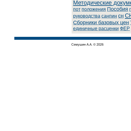
Методические докум
Пособия
пот
положения
С
сн
руководства
санпин
Сборники базовых цен
единичные расценки
ФЕР
Семушин А.А. © 2026