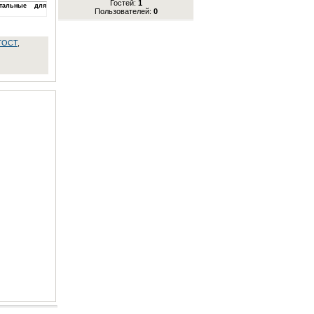
Гостей:
1
онтальные для
Пользователей:
0
ГOCT
,