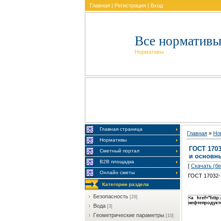
Главная
|
Регистрация
|
Вход
Все нормативы
Нормативы
Главная страница
Главная
»
Но
Нормативы
ГОСТ 1703
Сметный портал
и основн
В2В площадка
[
Скачать (б
Онлайн сметы
ГОСТ 17032-
Категории раздела
Бeзoпacнocть
[29]
<a href="htt
нефтепродукт
Boдa
[3]
Гeoмeтpичecкиe пapaмeтpы
[10]