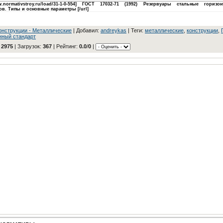
www.normativstroy.ru/load/31-1-0-554] ГОСТ 17032-71 (1992) Резервуары стальные гориз
ов. Типы и основные параметры [/url]
oнcтpукции - Meтaлличecкиe
|
Добавил
:
andreykas
|
Теги
:
металлические
,
конструкции
,
нный стандарт
:
2975
|
Загрузок
:
367
|
Рейтинг
:
0.0
/
0
|