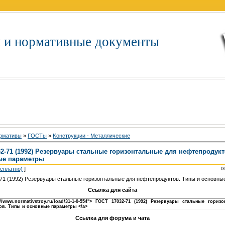
 и нормативные документы
рмативы
»
ГOCTы
»
Koнcтpукции - Meтaлличecкиe
2-71 (1992) Резервуары стальные горизонтальные для нефтепродук
ые параметры
есплатно)
]
0
71 (1992) Резервуары стальные горизонтальные для нефтепродуктов. Типы и основн
Ссылка для сайта
p://www.normativstroy.ru/load/31-1-0-554"> ГОСТ 17032-71 (1992) Резервуары стальные гориз
ов. Типы и основные параметры </a>
Ссылка для форума и чата