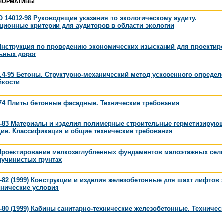
НОРМАТИВЫ
 14012-98 Руководящие указания по экологическому аудиту.
ционные критерии для аудиторов в области экологии
 Инструкция по проведению экономических изысканий для проектир
ьных дорог
.4-95 Бетоны. Структурно-механический метод ускоренного опреде
йкости
74 Плиты бетонные фасадные. Технические требования
1-83 Материалы и изделия полимерные строительные герметизирую
ие. Классификация и общие технические требования
 Проектирование мелкозаглубленных фундаментов малоэтажных сел
пучинистых грунтах
-82 (1999) Конструкции и изделия железобетонные для шахт лифтов
хнические условия
-80 (1999) Кабины санитарно-технические железобетонные. Техничес