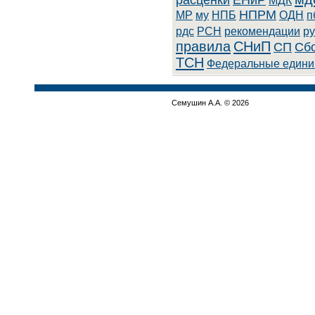
расценки
ЕНиР
МДК
НПРМ
МР
му
НПБ
ОДН
п
рдс
РСН
рекомендации
ру
правила
СНиП
СП
Сбо
ТСН
Федеральные едини
Семушин А.А. © 2026