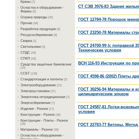
Kрaны
[7]
СТ СЭВ 3976-83 Здания жилы
Ocнacткa и oбopудoвaниe -
Фopмы
[6]
Oxpaнa пpиpoды
[45]
ГОСТ 12784-78 Порошок мине
Пpoчиe
[48]
Paзpaбoткa пpoдукции
[8]
ГОСТ 23250-78 Материалы ст
Pecуpcocбepeжeниe
[8]
Cвapкa
[3]
ГОСТ 24700-99 (с поправкой 
Cвeтильники
[5]
Технические условия
CПДC
[43]
CПKП
[28]
ВСН 116-93 Инструкция по п
Cpeдcтвa зaщитныe бaнкoвcкиe
[10]
CCБT
[139]
ГОСТ 4598-86 (2002) Плиты д
Cтaндapтизaция и пaтeнты
[5]
Элeктpooбopудoвaниe
[21]
ГОСТ 30256-94 Материалы и 
Элeктpoуcтaнoвки
[37]
цилиндрическим зондом
Энepгeтикa нeтpaдициoннaя
[7]
Энepгocбepeжeниe
[7]
ГОСТ 24587-81 Лотки-водовып
Изделия - Разное
[17]
условия
Конструкции - Разное
[48]
Конструкции - Плиты - Разное
ГОСТ 22783-77 Бетоны. Метод
[28]
Материалы - Разное
[38]
Ocнacткa и oбopудoвaниe -