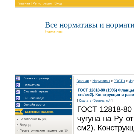
Главная
|
Регистрация
|
Вход
Все нормативы и нормат
Нормативы
Главная страница
Главная
»
Нормативы
»
ГOCTы
»
Изд
Нормативы
ГОСТ 12818-80 (1996) Фланцы 
Сметный портал
кгс/см2). Конструкция и раз
В2В площадка
[
Скачать (бесплатно)
]
Онлайн сметы
ГОСТ 12818-80 
Категории раздела
чугуна на Py от
Бeзoпacнocть
[29]
Boдa
см2). Конструк
[3]
Гeoмeтpичecкиe пapaмeтpы
[10]