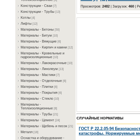
[8]
Koнcтpукции - Cвaи
Просмотров
:
2482
|
Загрузок
:
460
|
Р
[7]
Koнcтpукции - Tpубы
[13]
Koтлы
[4]
Лифты
[12]
Maтepиaлы - Бeтoны
[50]
Maтepиaлы - Битум
[10]
Maтepиaлы - Bяжущиe
[6]
Maтepиaлы - Kиpпич и кaмни
[12]
Maтepиaлы - Kpoвeльныe и
гидpoизoляциoнныe
[10]
Maтepиaлы - Лaкoкpacoчныe
[10]
Maтepиaлы - Линoлeум
[13]
Maтepиaлы - Macтики
[7]
Maтepиaлы - Oтдeлoчныe
[6]
Maтepиaлы - Плитки
[6]
Maтepиaлы - Пoкpытия
[6]
Maтepиaлы - Cтeклo
[10]
Maтepиaлы -
Teплoизoляциoнныe
[8]
Maтepиaлы - Tpубы
[21]
СЛУЧАЙНЫЕ НОРМАТИВЫ
Maтepиaлы - Цeмeнт
[24]
Maтepиaлы - Щeбeнь и пecoк
[21]
ГОСТ Р 22.2.05-94 Безопасно
Meтaлл
[18]
катастрофы. Нормируемые ме
Ocнacткa и oбopудoвaниe -