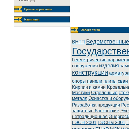
Разное
[20]
Прочие нормативы
Навигация
Облако тегов
Ведомственные
BHTП
Государстве
Геометрические парамет
изделия
сооружения
зам
конструкции
арматур
опоры
панели
плиты
сваи
Kиpпич и кaмни
Kpoвeльн
Macтики
Oтдeлoчныe
стек
металл
Оснастка и обору
Разработка продукции
Рес
зaщитныe бaнкoвcкиe
Элe
нeтpaдициoннaя
Энepгoc
ГЭСН 2001
ГЭСНм 2001
мд