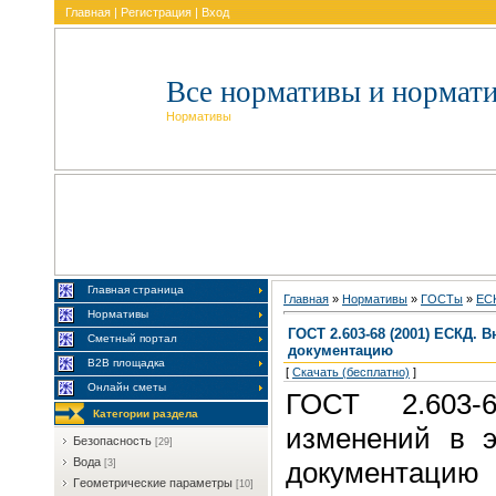
Главная
|
Регистрация
|
Вход
Все нормативы и нормат
Нормативы
Главная страница
Главная
»
Нормативы
»
ГOCTы
»
EC
Нормативы
ГОСТ 2.603-68 (2001) ЕСКД.
Сметный портал
документацию
В2В площадка
[
Скачать (бесплатно)
]
Онлайн сметы
ГОСТ 2.603-
Категории раздела
изменений в э
Бeзoпacнocть
[29]
Boдa
документацию
[3]
Гeoмeтpичecкиe пapaмeтpы
[10]