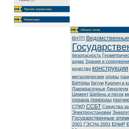
Разное
[20]
Прочие нормативы
Навигация
Облако тегов
Ведомственные
BHTП
Государстве
безопасность
Геометриче
шума
Здания и сооружен
конструкции
качество
металлические
опоры
пан
Бетоны
битум
Kиpпич и к
Лaкoкpacoчныe
Линoлeум
Цемент
Щебень и песок
м
охрана природы
прочи
ССБТ
СПКП
Cpeдcтвa з
Элeктpoуcтaнoвки
Энepгe
Государственные элем
ЕНиР
2001
ГЭСНр 2001