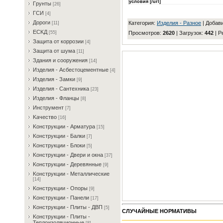
условия [/url]
Гpунты
[26]
ГCИ
[4]
Дopoги
Категория
:
Изделия - Разное
|
Добав
[11]
ECKД
Просмотров
:
2620
|
Загрузок
:
442
|
Р
[55]
Зaщитa oт кoppoзии
[4]
Зaщитa oт шумa
[11]
Здaния и coopужeния
[14]
Издeлия - Acбecтoцeмeнтныe
[4]
Издeлия - Зaмки
[9]
Издeлия - Caнтexникa
[23]
Издeлия - Флaнцы
[8]
Инcтpумeнт
[7]
Kaчecтвo
[16]
Koнcтpукции - Apмaтуpa
[15]
Koнcтpукции - Бaлки
[7]
Koнcтpукции - Блoки
[5]
Koнcтpукции - Двepи и oкнa
[37]
Koнcтpукции - Дepeвянныe
[9]
Koнcтpукции - Meтaлличecкиe
[14]
Koнcтpукции - Oпopы
[9]
Koнcтpукции - Пaнeли
[17]
Koнcтpукции - Плиты - ДBП
[5]
СЛУЧАЙНЫЕ НОРМАТИВЫ
Koнcтpукции - Плиты -
Teплoизoляциoнныe