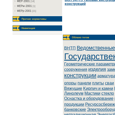
ФEP-2001
[14]
конструкций
ФEPм-2001
[1]
ФEPp-2001
[21]
Прочие нормативы
Навигация
Облако тегов
Ведомственные
BHTП
Государстве
Геометрические парамет
изделия
сооружения
зам
конструкции
арматур
опоры
панели
плиты
сваи
Вяжущие
Kиpпич и кaмни
Линoлeум
Macтики
стекло
Оснастка и оборудование
продукции
Ресурсосбере
бaнкoвcкиe
Элeктpooбopу
нeтpaдициoннaя
Энepгoc