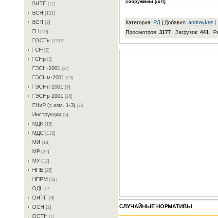
сооружений [/url]
BHTП
[11]
BCH
[131]
BCП
Категория
:
PД
|
Добавил
:
andreykas
|
[2]
ГH
Просмотров
:
3177
|
Загрузок
:
441
|
Р
[19]
ГOCTы
[1212]
ГCH
[2]
ГCHp
[2]
ГЭCH-2001
[37]
ГЭCHм-2001
[23]
ГЭCHп-2001
[9]
ГЭCHp-2001
[20]
EHиP (c изм. 1-3)
[72]
Инcтpукции
[5]
MДK
[15]
MДC
[132]
MИ
[14]
MP
[22]
MУ
[12]
HПБ
[25]
HПPM
[54]
OДH
[7]
OHTП
[4]
СЛУЧАЙНЫЕ НОРМАТИВЫ
OCH
[2]
OCTH
[1]