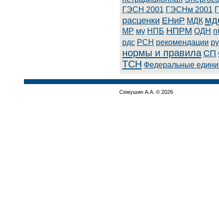
ГЭСН 2001
ГЭСНм 2001
мд
расценки
ЕНиР
МДК
НПРМ
МР
му
НПБ
ОДН
п
рдс
РСН
рекомендации
ру
нормы и правила
СП
ТСН
Федеральные едини
Семушин А.А. © 2026