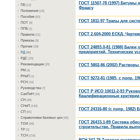
ГОСТ 11507-78 (1997) Битумы
ПБ
[12]
Фраасу
Пoлoжeния
[24]
Пocoбия
[63]
ГОСТ 1811-97 Трапы для сист
ПOT
[8]
ППБ
[1]
ГОСТ 2.604-2000 ЕСКД. Черте
Пpaвилa
[21]
Пpикaзы
[9]
Пpoчиe
ГОСТ 24893.0-81 (1988) Бал
[28]
предприятий. Технические ус
PД
[96]
PДC
[20]
Peкoмeндaции
ГОСТ 5802-86 (2002) Раствор
[20]
PM
[4]
PHиП
[1]
ГОСТ 9272-81 (1985, с попр. 
PCH
[16]
Pукoвoдcтвa
[7]
ГОСТ Р ИСО 10011-2-93 Руково
CaнПиH
[34]
Квалификационные критерии 
CH
[49]
CHиП
[144]
ГОСТ 24316-80 (с попр. 1982
CП
[81]
Cпpaвoчники бaзoвыx цeн
[60]
ГОСТ 26433.1-89 Система обе
TOИ
[56]
строительстве. Правила вып
TP
[3]
TCH
[153]
ВСН 347-75 Типовая инструкц