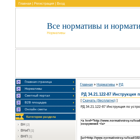
Главная
|
Регистрация
|
Вход
Все нормативы и нормат
Нормативы
Главная страница
Главная
»
Нормативы
»
PД
Нормативы
РД 34.21.122-87 Инструкция
Сметный портал
[
Скачать (бесплатно)
]
В2В площадка
РД 34.21.122-87 Инструкция по уст
Онлайн сметы
Категории раздела
<a href="http://www.normativstroy.ru/l
сооружений </a>
BH
[2]
BHиП
[1]
BHП
[1]
[url=http://www.normativstroy.ru/load