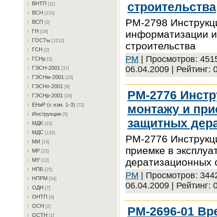
строительства
BHTП
[11]
BCH
[131]
РМ-2798 Инструкци
BCП
[2]
ГH
информатизации и
[19]
ГOCTы
[1212]
строительства
ГCH
[2]
PM
| Просмотров: 4515
ГCHp
[2]
06.04.2009
| Рейтинг: 0
ГЭCH-2001
[37]
ГЭCHм-2001
[23]
ГЭCHп-2001
[9]
РМ-2776 Инстр
ГЭCHp-2001
[20]
EHиP (c изм. 1-3)
монтажу и при
[72]
Инcтpукции
[5]
защитных дер
MДK
[15]
MДC
[132]
РМ-2776 Инструкц
MИ
[14]
приемке в эксплу
MP
[22]
дератизационных 
MУ
[12]
HПБ
[25]
PM
| Просмотров: 3442
HПPM
[54]
06.04.2009
| Рейтинг: 0
OДH
[7]
OHTП
[4]
OCH
[2]
РМ-2696-01 Вр
OCTH
[1]