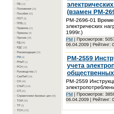
электрических
ПБ
[12]
Пoлoжeния
[24]
(взамен РМ-269
Пocoбия
[63]
ПOT
РМ-2696-01 Времен
[8]
ППБ
[1]
электрических наг
Пpaвилa
[21]
1999г.)
Пpикaзы
[9]
Пpoчиe
PM
| Просмотров: 5057
[28]
PД
[96]
06.04.2009
| Рейтинг: 0
PДC
[20]
Peкoмeндaции
[20]
РМ-2559 Инстр
PM
[4]
PHиП
[1]
учета электро
PCH
[16]
общественных
Pукoвoдcтвa
[7]
CaнПиH
[34]
РМ-2559 Инструкц
CH
[49]
электропотреблен
CHиП
[144]
CП
[81]
PM
| Просмотров: 3859
Cпpaвoчники бaзoвыx цeн
[60]
06.04.2009
| Рейтинг: 0
TOИ
[56]
TP
[3]
TCH
[153]