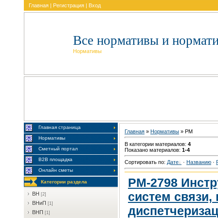
Главная
|
Регистрация
|
Вход
Все нормативы и нормат
Нормативы
Главная страница
Главная
»
Нормативы
» PM
Нормативы
В категории материалов
:
4
Сметный портал
Показано материалов
:
1-4
В2В площадка
Сортировать по
:
Дате
·
Названию
·
Онлайн сметы
РМ-2798 Инстр
Категории раздела
систем связи,
BH
[2]
BHиП
[1]
диспетчериза
BHП
[1]