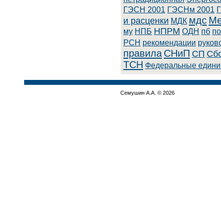
ГЭСН 2001
ГЭСНм 2001
мдс
Ме
и расценки
МДК
НПРМ
му
НПБ
ОДН
пб
по
РСН
рекомендации
руков
правила
СНиП
СП
Сбо
ТСН
Федеральные едини
Семушин А.А. © 2026