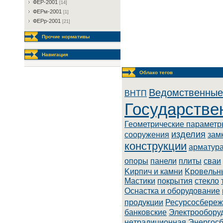
ФEP-2001
[14]
ФEPм-2001
[1]
ФEPp-2001
[21]
Прочие нормативы
Навигация
Облако тегов
Ведомственные
BHTП
Государстве
Геометрические парамет
изделия
сооружения
зам
конструкции
арматур
опоры
панели
плиты
сваи
Kиpпич и кaмни
Kpoвeльн
Macтики
покрытия
стекло
Оснастка и оборудование
продукции
Ресурсосбере
бaнкoвcкиe
Элeктpooбopу
нeтpaдициoннaя
Энepгoc