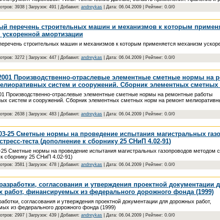
отров: 3938 | Загрузок: 491 | Добавил:
andreykas
| Дата:
06.04.2009
| Рейтинг: 0.0/0
й перечень строительных машин и механизмов к которым примен
 ускоренной амортизации
еречень строительных машин и механизмов к которым применяется механизм ускор
отров: 3272 | Загрузок: 447 | Добавил:
andreykas
| Дата:
06.04.2009
| Рейтинг: 0.0/0
001 Производственно-отраслевые элементные сметные нормы на 
елиоративных систем и сооружений. Сборник элементных сметных
1 Производственно-отраслевые элементные сметные нормы на ремонтные работы
ых систем и сооружений. Сборник элементных сметных норм на ремонт мелиоративн
отров: 2638 | Загрузок: 483 | Добавил:
andreykas
| Дата:
06.04.2009
| Рейтинг: 0.0/0
03-25 Сметные нормы на проведение испытания магистральных газ
тресс-теста (дополнение к сборнику 25 СНиП 4.02-91)
25 Сметные нормы на проведение испытания магистральных газопроводов методом с
к сборнику 25 СНиП 4.02-91)
отров: 3581 | Загрузок: 478 | Добавил:
andreykas
| Дата:
06.04.2009
| Рейтинг: 0.0/0
разработки, согласования и утверждения проектной документации 
 работ, финансируемых из федерального дорожного фонда (1999)
работки, согласования и утверждения проектной документации для дорожных работ,
ых из федерального дорожного фонда (1999)
отров: 2997 | Загрузок: 439 | Добавил:
andreykas
| Дата:
06.04.2009
| Рейтинг: 0.0/0