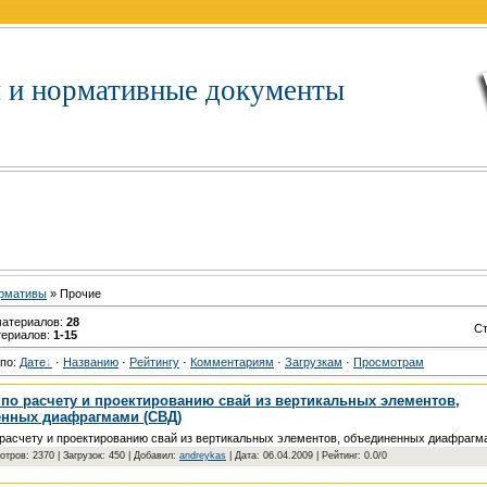
 и нормативные документы
рмативы
» Пpoчиe
материалов
:
28
С
териалов
:
1-15
 по
:
Дате
·
Названию
·
Рейтингу
·
Комментариям
·
Загрузкам
·
Просмотрам
 по расчету и проектированию свай из вертикальных элементов,
нных диафрагмами (СВД)
 расчету и проектированию свай из вертикальных элементов, объединенных диафрагм
отров: 2370 | Загрузок: 450 | Добавил:
andreykas
| Дата:
06.04.2009
| Рейтинг: 0.0/0