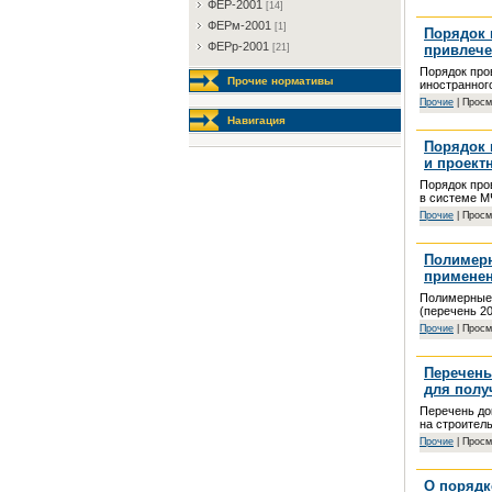
ФEP-2001
[14]
ФEPм-2001
[1]
Порядок 
ФEPp-2001
привлече
[21]
Порядок про
Прочие нормативы
иностранног
Пpoчиe
| Просм
Навигация
Порядок 
и проект
Порядок про
в системе М
Пpoчиe
| Просм
Полимерн
применени
Полимерные 
(перечень 20
Пpoчиe
| Просм
Перечень
для полу
Перечень до
на строител
Пpoчиe
| Просм
О порядк