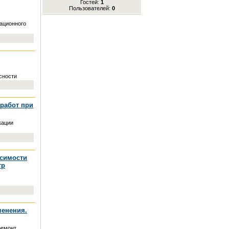
Гостей:
1
Пользователей:
0
зационного
сности
работ при
кации
исимости
тр
менения.
ремонт