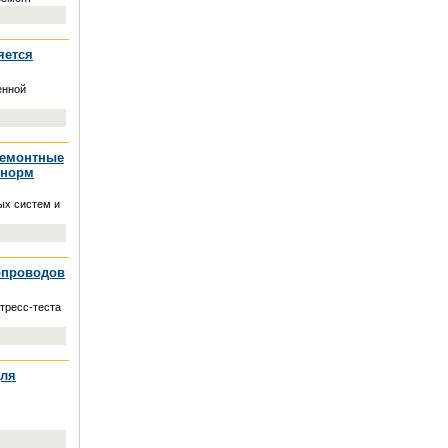
яется
енной
ремонтные
 норм
ых систем и
опроводов
тресс-теста
для