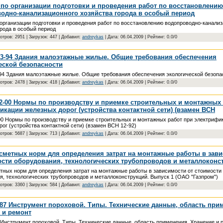
 по организации подготовки и проведения работ по восстановлению
одно-канализационного хозяйства города в особый период
 организации подготовки и проведения работ по восстановлению водопроводно-канали
орода в особый период
отров: 2951 | Загрузок: 447 | Добавил:
andreykas
| Дата:
06.04.2009
| Рейтинг: 0.0/0
3-94 Здания малоэтажные жилые. Общие требования обеспечения
еской безопасности
4 Здания малоэтажные жилые. Общие требования обеспечения экологической безопа
отров: 2478 | Загрузок: 418 | Добавил:
andreykas
| Дата:
06.04.2009
| Рейтинг: 0.0/0
2-00 Нормы по производству и приемке строительных и монтажных 
икации железных дорог (устройства контактной сети) (взамен ВСН
0 Нормы по производству и приемке строительных и монтажных работ при электрифи
ог (устройства контактной сети) (взамен ВСН 12-92)
отров: 5687 | Загрузок: 713 | Добавил:
andreykas
| Дата:
06.04.2009
| Рейтинг: 0.0/0
сметных норм для определения затрат на монтажные работы в зав
ости оборудования, технологических трубопроводов и металлоконс
тных норм для определения затрат на монтажные работы в зависимости от стоимости
я, технологических трубопроводов и металлоконструкций. Выпуск 1 (ОАО "Газпром")
отров: 3360 | Загрузок: 584 | Добавил:
andreykas
| Дата:
06.04.2009
| Рейтинг: 0.0/0
-87 Инструмент пороховой. Типы. Технические данные, область при
 и ремонт
 Инструмент пороховой. Типы. Технические данные, область применения. Хранение и 