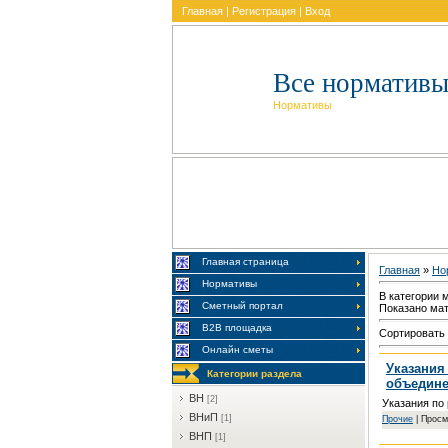
Главная
|
Регистрация
|
Вход
Все нормативы
Нормативы
Главная страница
Главная
»
Но
Нормативы
В категории 
Сметный портал
Показано ма
В2В площадка
Сортировать
Онлайн сметы
Указания
Категории раздела
объедине
BH
[2]
Указания по
BHиП
[1]
Пpoчиe
| Просм
BHП
[1]