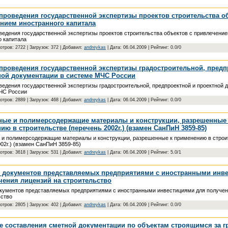
проведения государственной экспертизы проектов строительства о
нием иностранного капитала
ведения государственной экспертизы проектов строительства объектов с привлечени
о капитала
отров: 2722 | Загрузок: 372 | Добавил:
andreykas
| Дата:
06.04.2009
| Рейтинг: 0.0/0
проведения государственной экспертизы градостроительной, предп
ной документации в системе МЧС России
ведения государственной экспертизы градостроительной, предпроектной и проектной 
ЧС России
отров: 2889 | Загрузок: 468 | Добавил:
andreykas
| Дата:
06.04.2009
| Рейтинг: 0.0/0
ые и полимерсодержащие материалы и конструкции, разрешенные
ю в строительстве (перечень 2002г.) (взамен СанПиН 3859-85)
и полимерсодержащие материалы и конструкции, разрешенные к применению в строи
02г.) (взамен СанПиН 3859-85)
отров: 3618 | Загрузок: 531 | Добавил:
andreykas
| Дата:
06.04.2009
| Рейтинг: 5.0/1
 документов представляемых предприятиями с иностранными инв
чения лицензий на строительство
кументов представляемых предприятиями с иностранными инвестициями для получен
ьство
отров: 2805 | Загрузок: 402 | Добавил:
andreykas
| Дата:
06.04.2009
| Рейтинг: 0.0/0
е составления сметной документации по объектам строящимся за г