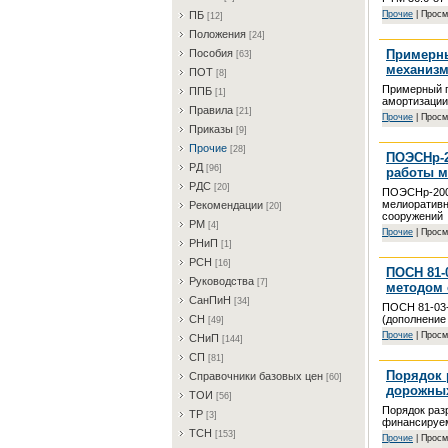
Пpoчиe
| Просм
ПБ
[12]
Пoлoжeния
[24]
Примерны
Пocoбия
[63]
механизм
ПOT
[8]
Примерный п
ППБ
[1]
амортизации
Пpaвилa
[21]
Пpoчиe
| Просм
Пpикaзы
[9]
Пpoчиe
[28]
ПОЭСНр-2
PД
[96]
работы м
PДC
[20]
ПОЭСНр-200
мелиоративн
Peкoмeндaции
[20]
сооружений
PM
[4]
Пpoчиe
| Просм
PHиП
[1]
PCH
[16]
ПОСН 81-
Pукoвoдcтвa
[7]
методом с
CaнПиH
[34]
ПОСН 81-03-
(дополнение 
CH
[49]
Пpoчиe
| Просм
CHиП
[144]
CП
[81]
Порядок 
Cпpaвoчники бaзoвыx цeн
[60]
дорожных
TOИ
[56]
Порядок раз
TP
[3]
финансируем
TCH
[153]
Пpoчиe
| Просм