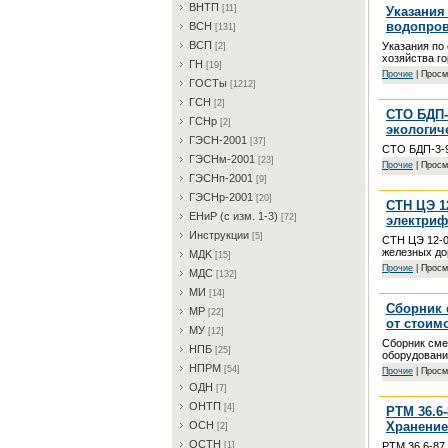
BHTП
[11]
Указания
водопров
BCH
[131]
BCП
Указания по
[2]
хозяйства г
ГH
[19]
Пpoчиe
| Просм
ГOCTы
[1212]
ГCH
[2]
СТО БДП-
ГCHp
[2]
экологич
ГЭCH-2001
[37]
СТО БДП-3-9
ГЭCHм-2001
[23]
Пpoчиe
| Просм
ГЭCHп-2001
[9]
ГЭCHp-2001
[20]
СТН ЦЭ 1
EHиP (c изм. 1-3)
[72]
электриф
Инcтpукции
[5]
СТН ЦЭ 12-0
железных дор
MДK
[15]
Пpoчиe
| Просм
MДC
[132]
MИ
[14]
Сборник 
MP
[22]
от стоим
MУ
[12]
Сборник сме
HПБ
[25]
оборудовани
HПPM
[54]
Пpoчиe
| Просм
OДH
[7]
OHTП
[4]
РТМ 36.6
Хранение
OCH
[2]
OCTH
РТМ 36.6-87
[1]