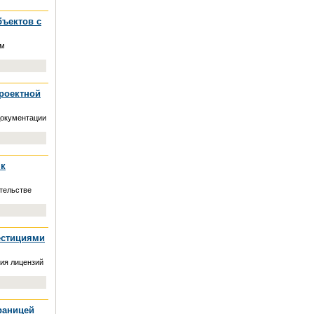
бъектов с
ем
роектной
документации
 к
тельстве
естициями
ия лицензий
раницей