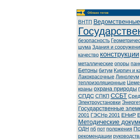
Облако тегов
Ведомственные
BHTП
Государстве
безопасность
Геометриче
шума
Здания и сооружен
конструкции
качество
металлические
опоры
пан
Бетоны
битум
Kиpпич и к
Лaкoкpacoчныe
Линoлeум
теплоизоляционные
Цеме
охрана природы
краны
ССБТ
СПДС
СПКП
Cpeд
Элeктpoуcтaнoвки
Энepгe
Государственные элем
ЕНиР
2001
ГЭСНр 2001
Методические докум
По
ОДН
пб
пот
положения
рекомендации
руководств