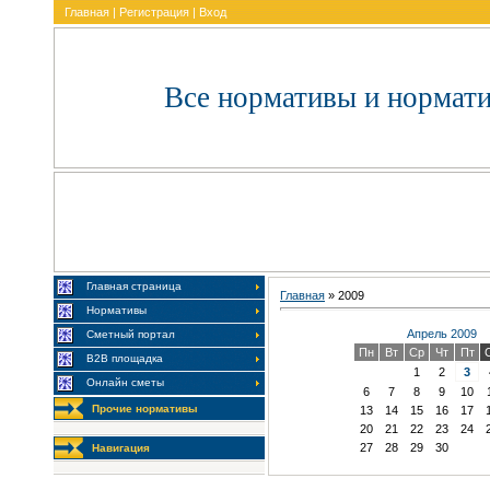
Главная
|
Регистрация
|
Вход
Все нормативы и нормат
Главная страница
Главная
»
2009
Нормативы
Апрель 2009
Сметный портал
Пн
Вт
Ср
Чт
Пт
В2В площадка
1
2
3
Онлайн сметы
6
7
8
9
10
Прочие нормативы
13
14
15
16
17
20
21
22
23
24
27
28
29
30
Навигация