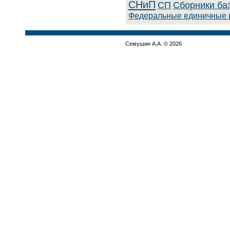
СНиП
СП
Сборники ба
Федеральные единичные 
Семушин А.А. © 2026