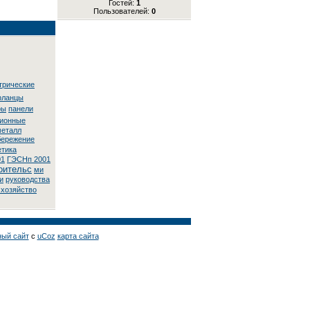
Гостей:
1
Пользователей:
0
трические
ланцы
ры
панели
циoнныe
металл
бережение
eтикa
01
ГЭСНп 2001
оительс
ми
и
руководства
 хозяйство
ный сайт
с
uCoz
карта сайта