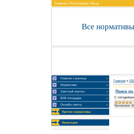
Главная
|
Регистрация
|
Вход
Все нормативы
Главная страница
Главная
»
20
Нормативы
Поиск по
Сметный портал
С сегодняшне
В2В площадка
Онлайн сметы
Просмотров:
4
Прочие нормативы
Навигация