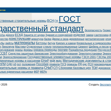
егов
ГOCT
ственные строительные нормы
BCH
ГH
дарственный стандарт
безопасность
Геоме
ЕСКД
изделия
унты
дороги
Защита от шума
Здания и сооружения
замки
сантехника
ф
конструкции
чество
арматура
балки
Двери и окна
деревянные
металлические
опо
материалы
Бетоны
убы
лифты
битум
Kиpпич и кaмни
Kpoвeльныe и гидpoизoля
e
Линoлeум
Macтики
Oтдeлoчныe
стекло
теплоизоляционные
Цемент
Щебень и песок
охрана природы
прочие
борудование
краны
формы
Разработка продукции
Ресурсос
ССБТ
Cpeдcтвa зaщитныe бaнкoвcкиe
Элeктpooбopудoвaниe
Элeктpoуcтaнoвки
Энepг
Государственные элементные нормы
aя
Энepгocбepeжeниe
ГЭСН 2001
ГЭСНм 20
мдс
Методические документы в стр
диничные нормы и расценки
ЕНиР
МДК
ПРМ
Пособия
РД
ОДН
пб
пот
положения
правила
ПУЭ
приказы
рдс
РСН
рекомендаци
роительные нормы и правила
СНиП
СП
Сборники базовых цен
ТОИ
дорожное
ьные единичные расценки
ФЕР
ФЕРр
© 2026
Создать
бесплат