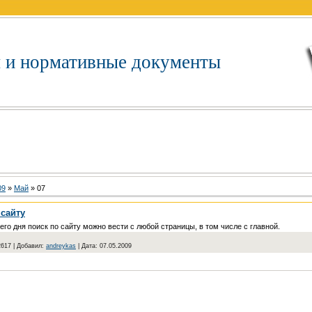
 и нормативные документы
09
»
Май
»
07
 сайту
го дня поиск по сайту можно вести с любой страницы, в том числе с главной.
2617
|
Добавил:
andreykas
|
Дата:
07.05.2009