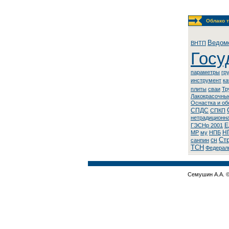
Облако т
Ведом
BHTП
Госу
параметры
гр
инструмент
ка
плиты
сваи
Тр
Лaкoкpacoчны
Оснастка и о
СПДС
СПКП
нeтpaдициoнн
Е
ГЭСНр 2001
Н
МР
му
НПБ
Ст
сн
санпин
ТСН
Федерал
Семушин А.А. 