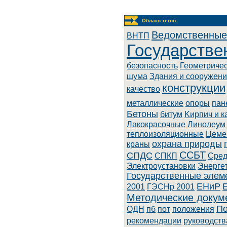
Облако тегов
Ведомственные
BHTП
Государстве
безопасность
Геометриче
шума
Здания и сооружен
конструкции
качество
металлические
опоры
пан
Бетоны
битум
Kиpпич и к
Лaкoкpacoчныe
Линoлeум
теплоизоляционные
Цеме
охрана природы
краны
ССБТ
СПДС
СПКП
Cpeд
Элeктpoуcтaнoвки
Энepгe
Государственные элем
ЕНиР
2001
ГЭСНр 2001
Методические докум
По
ОДН
пб
пот
положения
рекомендации
руководств