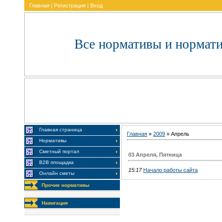
Главная
|
Регистрация
|
Вход
Все нормативы и нормат
Главная страница
Главная
»
2009
»
Апрель
Нормативы
Сметный портал
03 Апреля, Пятница
В2В площадка
15:17
Начало работы сайта
Онлайн сметы
Прочие нормативы
Навигация