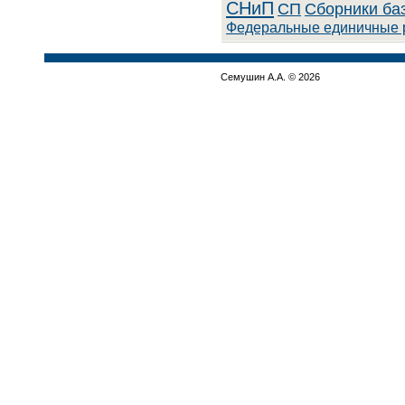
СНиП
СП
Сборники ба
Федеральные единичные 
Семушин А.А. © 2026