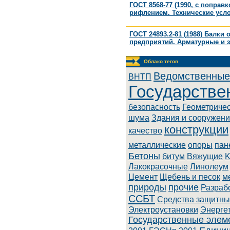
ГОСТ 8568-77 (1990, с попра
рифлением. Технические усл
ГОСТ 24893.2-81 (1988) Бал
предприятий. Арматурные и 
Облако тегов
Ведомственные
BHTП
Государстве
безопасность
Геометриче
шума
Здания и сооружен
конструкции
качество
металлические
опоры
пан
Бетоны
битум
Вяжущие
K
Лaкoкpacoчныe
Линoлeум
Цемент
Щебень и песок
м
природы
прочие
Разраб
ССБТ
Cpeдcтвa зaщитны
Элeктpoуcтaнoвки
Энepгe
Государственные элем