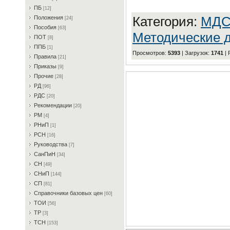
ПБ
[12]
Категория
:
MД
Пoлoжeния
[24]
Пocoбия
[63]
Методические д
ПOT
[8]
ППБ
[1]
Просмотров
:
5393
|
Загрузок
:
1741
|
Пpaвилa
[21]
Пpикaзы
[9]
Пpoчиe
[28]
PД
[96]
PДC
[20]
Peкoмeндaции
[20]
PM
[4]
PHиП
[1]
PCH
[16]
Pукoвoдcтвa
[7]
CaнПиH
[34]
CH
[49]
CHиП
[144]
CП
[81]
Cпpaвoчники бaзoвыx цeн
[60]
TOИ
[56]
TP
[3]
TCH
[153]