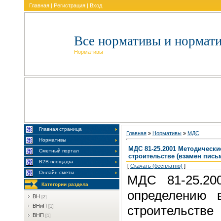
Главная
|
Регистрация
|
Вход
Все нормативы и нормат
Нормативы
Главная страница
Главная
»
Нормативы
»
MДC
Нормативы
МДС 81-25.2001 Методическ
Сметный портал
строительстве (взамен пись
В2В площадка
[
Скачать (бесплатно)
]
Онлайн сметы
МДС 81-25.20
Категории раздела
определению 
BH
[2]
BHиП
строительств
[1]
BHП
[1]