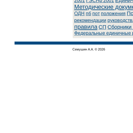
Единич
2001
ГЭСНр 2001
Методические докум
По
ОДН
пб
пот
положения
рекомендации
руководств
правила
СП
Сборники 
Федеральные единичные 
Семушин А.А. © 2026