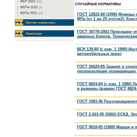
ФEP-2001
[14]
СЛУЧАЙНЫЕ НОРМАТИВЫ
ФEPм-2001
[1]
ФEPp-2001
[21]
ГОСТ 12822-80 (1996) Фланцы 
МПа (от 1 до 25 кгс/см2). Кон
Прочие нормативы
ГОСТ 30778-2001 Прокладки 
Навигация
дверных блоков. Технически
ВСН 139-80 (с изм. 1 1990) И
автомобильных дорог
ГОСТ 26629-85 Здания и соор
теплоизоляции ограждающих 
ГОСТ 8824-84 (с изм. 1 1986
и размеры (взамен ГОСТ 8824-
ГОСТ 1581-96 Портландцемен
ГОСТ 2.601-95 (2002) ЕСКД. 
ГОСТ 9818-85 (1989) Марши и