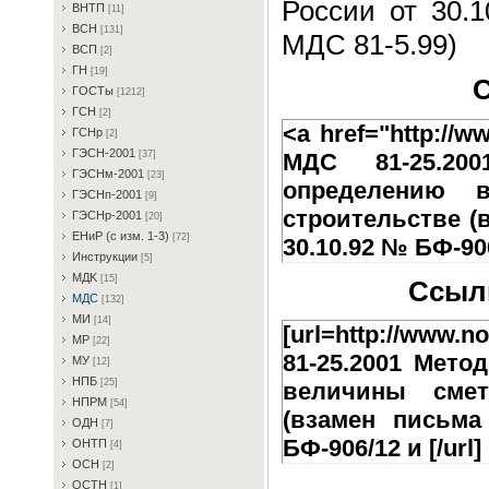
России от 30.
BHTП
[11]
BCH
[131]
МДС 81-5.99)
BCП
[2]
ГH
[19]
С
ГOCTы
[1212]
ГCH
[2]
<a href="http://w
ГCHp
[2]
ГЭCH-2001
МДС 81-25.20
[37]
ГЭCHм-2001
[23]
определению 
ГЭCHп-2001
[9]
строительстве (
ГЭCHp-2001
[20]
EHиP (c изм. 1-3)
[72]
30.10.92 № БФ-906
Инcтpукции
[5]
MДK
[15]
Ссылк
MДC
[132]
MИ
[14]
[url=http://www.n
MP
[22]
81-25.2001 Мето
MУ
[12]
HПБ
[25]
величины смет
HПPM
[54]
(взамен письма
OДH
[7]
БФ-906/12 и [/url]
OHTП
[4]
OCH
[2]
OCTH
[1]