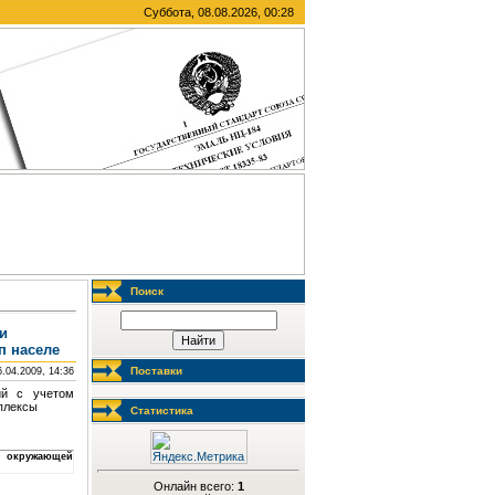
Суббота, 08.08.2026, 00:28
Поиск
и
п населе
Поставки
6.04.2009, 14:36
ий с учетом
мплексы
Статистика
ию окружающей
Онлайн всего:
1