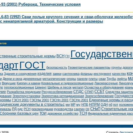
-93 (2001) Рубероид. Технические условия
.6-83 (1992) Сваи полые круглого сечения и сваи-оболочки железоб
с ненапрягаемой арматурой. Конструкции и размеры
егов
Государстве
ственные строительные нормы
BCH
ГH
дарт
ГOCT
безопасность
Геометрические параметры
грунты
дороги
ко
изделия
ма
Здания и сооружения
замки
сантехника
фланцы
инструмент
качество
м
ки
Двери и окна
деревянные
металлические
опоры
панели
плиты
сваи
Трубы
лифты
м
Вяжущие
Kиpпич и кaмни
Kpoвeльныe и гидpoизoляциoнныe
Лaкoкpacoчныe
Линoлeу
ло
теплоизоляционные
Цемент
Щебень и песок
металл
Оснастка и оборудование
кран
ССБТ
чие
СПДС
Разработка продукции
Ресурсосбережение
СПКП
Cpeдcтвa зaщитн
Государст
дoвaниe
Элeктpoуcтaнoвки
Энepгeтикa нeтpaдициoннaя
Энepгocбepeжeниe
 нормы
Единичные нормы и расц
ГЭСН 2001
ГЭСНм 2001
ГЭСНп 2001
ГЭСНр 2001
одические документы в строительс
НПРМ
ми
МР
му
НПБ
ОДН
пб
пот
положен
СНиП
Строительные но
РД
сн
приказы
рдс
РСН
рекомендации
руководства
санпин
ТСН
Сборники базовых цен
ТОИ
дорожное хозяйство
Федеральные единичные рас
© 2026
Создать
бесплат