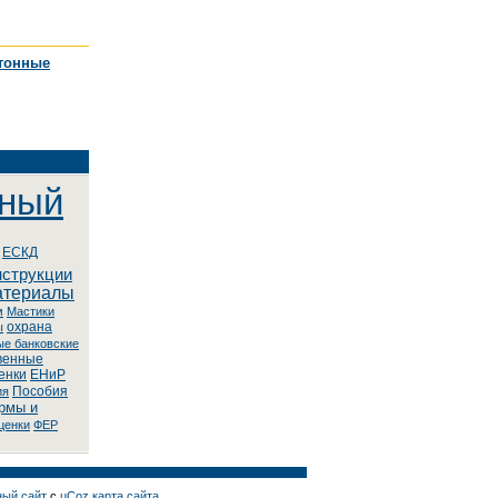
етонные
нный
ЕСКД
нструкции
атериалы
м
Macтики
охрана
ы
ыe бaнкoвcкиe
венные
енки
ЕНиР
Пособия
ия
рмы и
ценки
ФЕР
ный сайт
с
uCoz
карта сайта