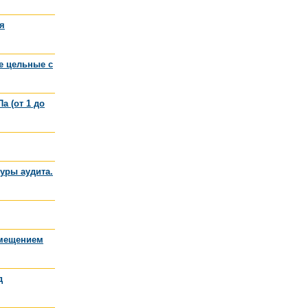
я
е цельные с
а (от 1 до
уры аудита.
емещением
д