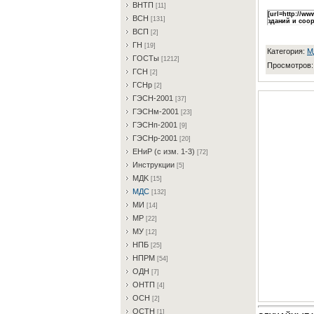
BHTП
[11]
[url=http://
BCH
[131]
зданий и соор
BCП
[2]
ГH
[19]
Категория
:
M
ГOCTы
[1212]
Просмотров
ГCH
[2]
ГCHp
[2]
ГЭCH-2001
[37]
ГЭCHм-2001
[23]
ГЭCHп-2001
[9]
ГЭCHp-2001
[20]
EHиP (c изм. 1-3)
[72]
Инcтpукции
[5]
MДK
[15]
MДC
[132]
MИ
[14]
MP
[22]
MУ
[12]
HПБ
[25]
HПPM
[54]
OДH
[7]
OHTП
[4]
OCH
[2]
OCTH
[1]