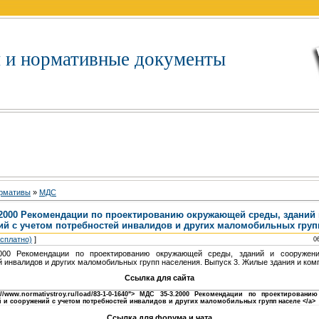
 и нормативные документы
рмативы
»
MДC
.2000 Рекомендации по проектированию окружающей среды, зданий 
ий с учетом потребностей инвалидов и других маломобильных груп
есплатно)
]
0
000 Рекомендации по проектированию окружающей среды, зданий и сооружен
й инвалидов и других маломобильных групп населения. Выпуск 3. Жилые здания и ко
Ссылка для сайта
p://www.normativstroy.ru/load/83-1-0-1640"> МДС 35-3.2000 Рекомендации по проектирован
й и сооружений с учетом потребностей инвалидов и других маломобильных групп населе </a>
Ссылка для форума и чата