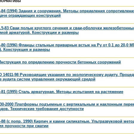
НОРМАТИВЫ
-84 (1994) Здания и сооружения. Методы определения сопротивлени
даче ограждающих конструкций
.5-83 Сваи полые круглого сечения и сваи-оболочки железобетонны
емой арматурой. Конструкции и размеры
-80 (1996) Фланцы стальные приварные встык на Py от 0,1 до 20,0 МП
2). Конструкция и размеры
 Инструкция по определению прочности бетонных сооружений
 14011-98 Руководящие указания по экологическому аудиту. Процед
е аудита систем управления окружающей средой
-81 (1995) Сталь арматурная. Методы испытания на растяжение
630-2000 Платформы подъемные с вертикальным и наклонным пер
дов. Технические требования доступности
-88 (с попр. 1990) Кирпич и камни силикатные. Ультразвуковой мето
ия прочности при сжатии