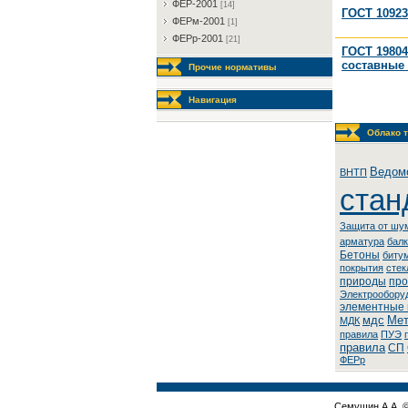
ФEP-2001
[14]
ГОСТ 10923
ФEPм-2001
[1]
ФEPp-2001
[21]
ГОСТ 19804
составные 
Прочие нормативы
Навигация
Облако т
Ведом
BHTП
стан
Защита от шу
арматура
бал
Бетоны
биту
покрытия
стек
природы
про
Элeктpooбopу
элементные
мдс
Мет
МДК
правила
ПУЭ
правила
СП
ФЕРр
Семушин А.А. 