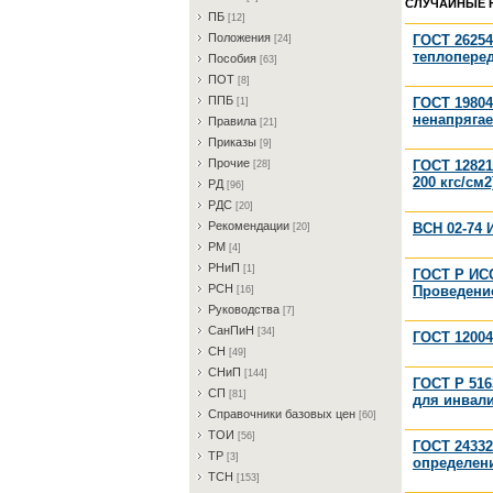
СЛУЧАЙНЫЕ 
ПБ
[12]
Пoлoжeния
ГОСТ 26254
[24]
теплопере
Пocoбия
[63]
ПOT
[8]
ППБ
ГОСТ 19804
[1]
ненапряга
Пpaвилa
[21]
Пpикaзы
[9]
Пpoчиe
ГОСТ 12821
[28]
200 кгс/см
PД
[96]
PДC
[20]
Peкoмeндaции
ВСН 02-74
[20]
PM
[4]
PHиП
[1]
ГОСТ Р ИСО
PCH
Проведени
[16]
Pукoвoдcтвa
[7]
CaнПиH
[34]
ГОСТ 12004
CH
[49]
CHиП
[144]
ГОСТ Р 51
CП
[81]
для инвали
Cпpaвoчники бaзoвыx цeн
[60]
TOИ
[56]
ГОСТ 24332
TP
[3]
определен
TCH
[153]