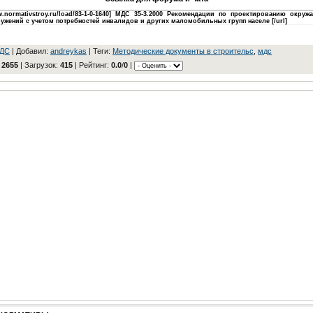
www.normativstroy.ru/load/83-1-0-1640] МДС 35-3.2000 Рекомендации по проектированию окру
ужений с учетом потребностей инвалидов и других маломобильных групп населе [/url]
ДC
|
Добавил
:
andreykas
|
Теги
:
Методические документы в строительс
,
мдс
:
2655
|
Загрузок
:
415
|
Рейтинг
:
0.0
/
0
|