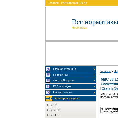
Главная
|
Регистрация
|
Вход
Все нормативы
Нормативы
Главная страница
Главная
»
Но
Нормативы
МДС 35-3
Сметный портал
сооружен
В2В площадка
[
Скачать (б
Онлайн сметы
МДС 35-3.2
потребносте
Категории раздела
BH
[2]
<a href="htt
BHиП
[1]
среды, здани
BHП
[1]