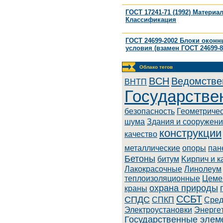
ГОСТ 17241-71 (1992) Матери
Классификация
ГОСТ 24699-2002 Блоки оконн
условия (взамен ГОСТ 24699-8
Облако тегов
BCH
Ведомстве
BHTП
Государстве
безопасность
Геометриче
шума
Здания и сооружен
конструкции
качество
металлические
опоры
пан
Бетоны
битум
Kиpпич и к
Лaкoкpacoчныe
Линoлeум
теплоизоляционные
Цеме
охрана природы
краны
ССБТ
СПДС
СПКП
Cpeд
Элeктpoуcтaнoвки
Энepгe
Государственные элем