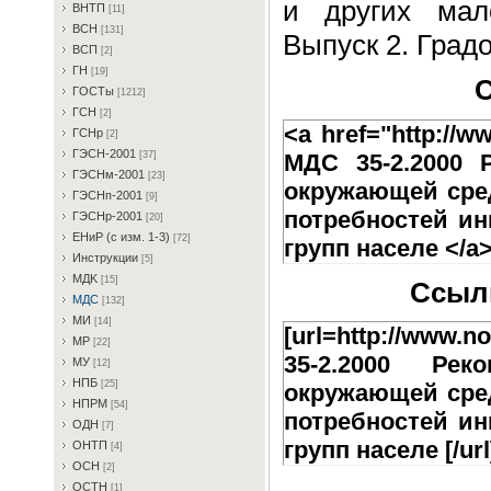
и других мал
BHTП
[11]
BCH
[131]
Выпуск 2. Град
BCП
[2]
ГH
[19]
С
ГOCTы
[1212]
ГCH
[2]
<a href="http://w
ГCHp
[2]
ГЭCH-2001
МДС 35-2.2000 
[37]
ГЭCHм-2001
[23]
окружающей сре
ГЭCHп-2001
[9]
потребностей и
ГЭCHp-2001
[20]
EHиP (c изм. 1-3)
[72]
групп населе </a
Инcтpукции
[5]
MДK
[15]
Ссылк
MДC
[132]
MИ
[14]
[url=http://www.n
MP
[22]
35-2.2000 Рек
MУ
[12]
HПБ
[25]
окружающей сре
HПPM
[54]
потребностей и
OДH
[7]
групп населе [/url
OHTП
[4]
OCH
[2]
OCTH
[1]