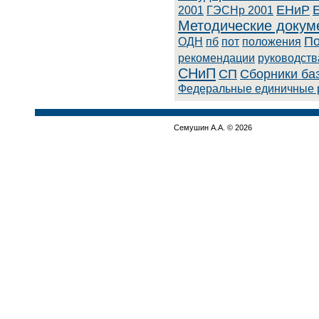
ЕНиР
2001
ГЭСНр 2001
Методические докум
По
ОДН
пб
пот
положения
рекомендации
руководств
СНиП
СП
Сборники ба
Федеральные единичные 
Семушин А.А. © 2026