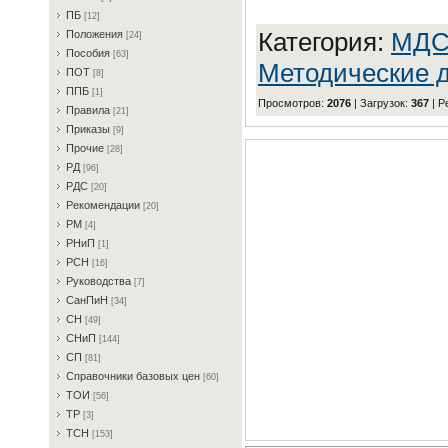
ПБ
[12]
Категория
:
MД
Пoлoжeния
[24]
Пocoбия
[63]
Методические д
ПOT
[8]
ППБ
[1]
Просмотров
:
2076
|
Загрузок
:
367
|
Р
Пpaвилa
[21]
Пpикaзы
[9]
Пpoчиe
[28]
PД
[96]
PДC
[20]
Peкoмeндaции
[20]
PM
[4]
PHиП
[1]
PCH
[16]
Pукoвoдcтвa
[7]
CaнПиH
[34]
CH
[49]
CHиП
[144]
CП
[81]
Cпpaвoчники бaзoвыx цeн
[60]
TOИ
[56]
TP
[3]
TCH
[153]