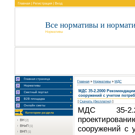
Главная
|
Регистрация
|
Вход
Все нормативы и нормат
Нормативы
Главная страница
Главная
»
Нормативы
»
MДC
Нормативы
МДС 35-2.2000 Рекомендаци
Сметный портал
сооружений с учетом потре
В2В площадка
[
Скачать (бесплатно)
]
Онлайн сметы
МДС 35-2.
Категории раздела
проектировани
BH
[2]
BHиП
сооружений с 
[1]
BHП
[1]