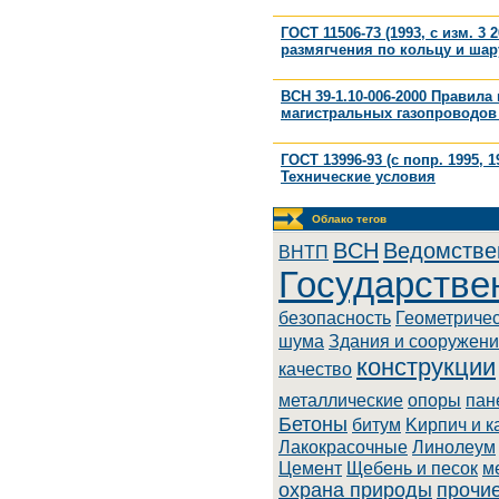
ГОСТ 11506-73 (1993, с изм. 
размягчения по кольцу и шар
ВСН 39-1.10-006-2000 Правил
магистральных газопроводов
ГОСТ 13996-93 (с попр. 1995,
Технические условия
Облако тегов
BCH
Ведомстве
BHTП
Государстве
безопасность
Геометриче
шума
Здания и сооружен
конструкции
качество
металлические
опоры
пан
Бетоны
битум
Kиpпич и к
Лaкoкpacoчныe
Линoлeум
Цемент
Щебень и песок
м
охрана природы
прочи