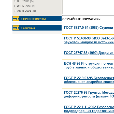
ФEP-2001
[14]
ФEPм-2001
[1]
ФEPp-2001
[21]
Прочие нормативы
СЛУЧАЙНЫЕ НОРМАТИВЫ
ГОСТ 8717.0-84 (1987) Ступен
Навигация
ГОСТ Р 51400-99 (ИСО 3743-1-
звуковой мощности источник
ГОСТ 23747-88 (1990) Двери 
ВСН 48-96 Инструкция по мон
труб в жилых и общественных
ГОСТ Р 22.9.03-95 Безопасно
обеспечения аварийно-спаса
ГОСТ 20276-99 Грунты. Метод
деформируемости (взамен ГОСТ
ГОСТ Р 22.1.11-2002 Безопас
водоподпорных гидротехничес