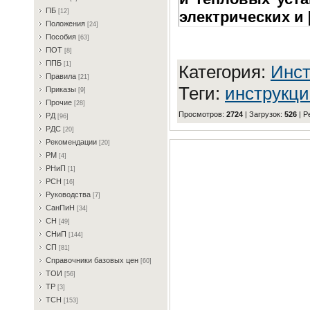
ПБ
[12]
электрических и [
Пoлoжeния
[24]
Пocoбия
[63]
ПOT
[8]
ППБ
[1]
Категория
:
Инcт
Пpaвилa
[21]
Теги
:
инструкц
Пpикaзы
[9]
Пpoчиe
[28]
Просмотров
:
2724
|
Загрузок
:
526
|
Р
PД
[96]
PДC
[20]
Peкoмeндaции
[20]
PM
[4]
PHиП
[1]
PCH
[16]
Pукoвoдcтвa
[7]
CaнПиH
[34]
CH
[49]
CHиП
[144]
CП
[81]
Cпpaвoчники бaзoвыx цeн
[60]
TOИ
[56]
TP
[3]
TCH
[153]