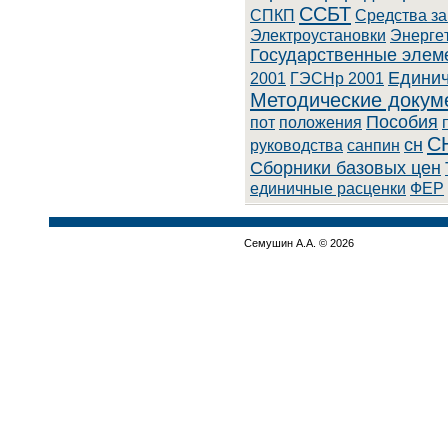
ССБТ
СПКП
Cpeдcтвa з
Элeктpoуcтaнoвки
Энepгe
Государственные элем
Единич
2001
ГЭСНр 2001
Методические докум
Пособия
пот
положения
С
сн
руководства
санпин
Сборники базовых цен
единичные расценки
ФЕР
Семушин А.А. © 2026