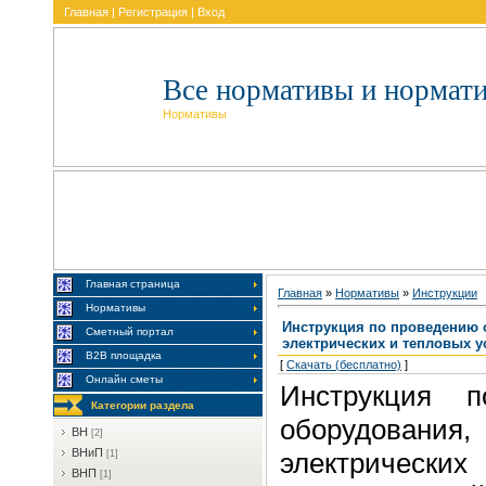
Главная
|
Регистрация
|
Вход
Все нормативы и нормат
Нормативы
Главная страница
Главная
»
Нормативы
»
Инcтpукции
Нормативы
Инструкция по проведению 
Сметный портал
электрических и тепловых у
В2В площадка
[
Скачать (бесплатно)
]
Онлайн сметы
Инструкция п
Категории раздела
оборудован
BH
[2]
BHиП
электрическ
[1]
BHП
[1]