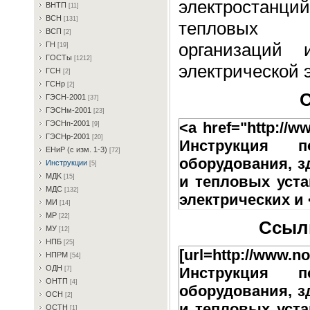
электростанци
BHTП
[11]
BCH
[131]
тепловых с
BCП
[2]
организаций 
ГH
[19]
ГOCTы
[1212]
электрической 
ГCH
[2]
ГCHp
[2]
С
ГЭCH-2001
[37]
ГЭCHм-2001
[23]
<a href="http://w
ГЭCHп-2001
[9]
ГЭCHp-2001
[20]
Инструкция п
EHиP (c изм. 1-3)
[72]
оборудования, з
Инcтpукции
[5]
MДK
и тепловых уста
[15]
MДC
[132]
электрических и 
MИ
[14]
MP
[22]
Ссылк
MУ
[12]
HПБ
[25]
[url=http://www.no
HПPM
[54]
OДH
Инструкция п
[7]
OHTП
[4]
оборудования, з
OCH
[2]
и тепловых уста
OCTH
[1]