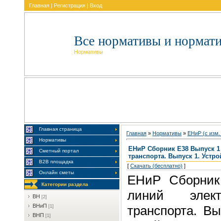
Главная
|
Регистрация
|
Вход
Все нормативы и нормат
Нормативы
Главная страница
Главная
»
Нормативы
»
EHиP (c изм.
Нормативы
ЕНиР Сборник Е38 Выпуск 1
Сметный портал
транспорта. Выпуск 1. Устр
В2В площадка
[
Скачать (бесплатно)
]
Онлайн сметы
ЕНиР Сборник
Категории раздела
линий электр
BH
[2]
BHиП
транспорта. Вы
[1]
BHП
[1]