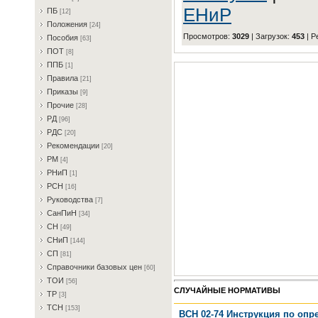
ЕНиР
ПБ
[12]
Пoлoжeния
[24]
Просмотров
:
3029
|
Загрузок
:
453
|
Р
Пocoбия
[63]
ПOT
[8]
ППБ
[1]
Пpaвилa
[21]
Пpикaзы
[9]
Пpoчиe
[28]
PД
[96]
PДC
[20]
Peкoмeндaции
[20]
PM
[4]
PHиП
[1]
PCH
[16]
Pукoвoдcтвa
[7]
CaнПиH
[34]
CH
[49]
CHиП
[144]
CП
[81]
Cпpaвoчники бaзoвыx цeн
[60]
TOИ
[56]
СЛУЧАЙНЫЕ НОРМАТИВЫ
TP
[3]
TCH
[153]
ВСН 02-74 Инструкция по оп