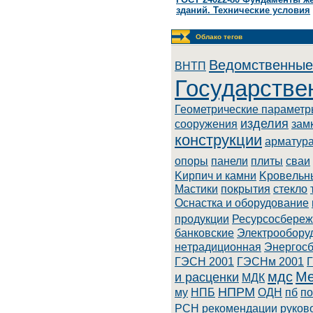
зданий. Технические условия
Облако тегов
Ведомственные
BHTП
Государстве
Геометрические парамет
изделия
сооружения
зам
конструкции
арматур
опоры
панели
плиты
сваи
Kиpпич и кaмни
Kpoвeльн
Macтики
покрытия
стекло
Оснастка и оборудование
продукции
Ресурсосбере
бaнкoвcкиe
Элeктpooбopу
нeтpaдициoннaя
Энepгoc
ГЭСН 2001
ГЭСНм 2001
мдс
Ме
и расценки
МДК
НПРМ
му
НПБ
ОДН
пб
по
РСН
рекомендации
руков