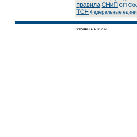
правила
СНиП
СП
Сбо
ТСН
Федеральные едини
Семушин А.А. © 2026