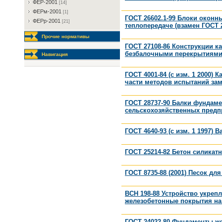
ФEP-2001
[14]
ФEPм-2001
[1]
ГОСТ 26602.1-99 Блоки окон
ФEPp-2001
[21]
теплопередаче (взамен ГОСТ 2
Прочие нормативы
ГОСТ 27108-86 Конструкции к
безбалочными перекрытиями.
Навигация
ГОСТ 4001-84 (с изм. 1 2000)
части методов испытаний зам
ГОСТ 28737-90 Балки фундам
сельскохозяйственных предп
ГОСТ 4640-93 (с изм. 1 1997)
ГОСТ 25214-82 Бетон силикат
ГОСТ 8735-88 (2001) Песок д
ВСН 198-88 Устройство укреп
железобетонные покрытия н
ГОСТ 24022-80 Фундаменты ж