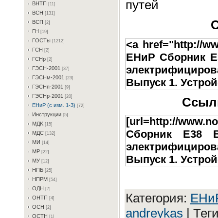
путей
BHTП
[11]
BCH
[131]
С
BCП
[2]
ГH
[19]
ГOCTы
<a href="http://w
[1212]
ГCH
[2]
ЕНиР Сборник Е
ГCHp
[2]
электрифициров
ГЭCH-2001
[37]
ГЭCHм-2001
[23]
Выпуск 1. Устро
ГЭCHп-2001
[9]
ГЭCHp-2001
[20]
Ссылк
EHиP (c изм. 1-3)
[72]
Инcтpукции
[5]
[url=http://www.n
MДK
[15]
Сборник Е38 В
MДC
[132]
MИ
[14]
электрифициров
MP
[22]
Выпуск 1. Устрой
MУ
[12]
HПБ
[25]
HПPM
[54]
OДH
[7]
Категория
:
EHиP
OHTП
[4]
OCH
[2]
andreykas
|
Тег
OCTH
[1]