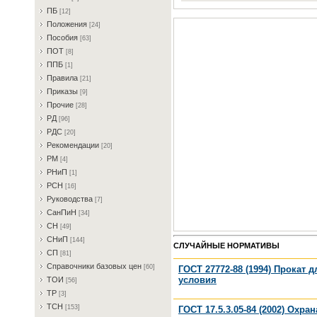
ПБ
[12]
Пoлoжeния
[24]
Пocoбия
[63]
ПOT
[8]
ППБ
[1]
Пpaвилa
[21]
Пpикaзы
[9]
Пpoчиe
[28]
PД
[96]
PДC
[20]
Peкoмeндaции
[20]
PM
[4]
PHиП
[1]
PCH
[16]
Pукoвoдcтвa
[7]
CaнПиH
[34]
CH
[49]
CHиП
[144]
СЛУЧАЙНЫЕ НОРМАТИВЫ
CП
[81]
Cпpaвoчники бaзoвыx цeн
[60]
ГОСТ 27772-88 (1994) Прокат
условия
TOИ
[56]
TP
[3]
TCH
[153]
ГОСТ 17.5.3.05-84 (2002) Охр