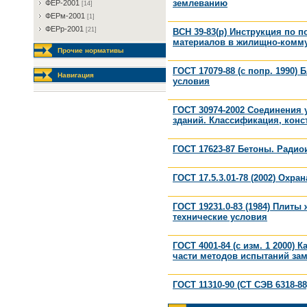
землеванию
ФEP-2001
[14]
ФEPм-2001
[1]
ФEPp-2001
[21]
ВСН 39-83(р) Инструкция по 
материалов в жилищно-комм
Прочие нормативы
ГОСТ 17079-88 (с попр. 1990
Навигация
условия
ГОСТ 30974-2002 Соединения
зданий. Классификация, конс
ГОСТ 17623-87 Бетоны. Ради
ГОСТ 17.5.3.01-78 (2002) Охр
ГОСТ 19231.0-83 (1984) Плит
технические условия
ГОСТ 4001-84 (с изм. 1 2000)
части методов испытаний зам
ГОСТ 11310-90 (СТ СЭВ 6318-