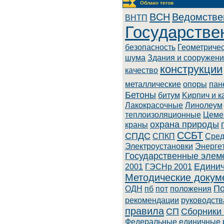
Облако тегов
BCH
Ведомстве
BHTП
Государстве
безопасность
Геометриче
шума
Здания и сооружен
конструкции
качество
металлические
опоры
пан
Бетоны
битум
Kиpпич и к
Лaкoкpacoчныe
Линoлeум
теплоизоляционные
Цеме
охрана природы
краны
ССБТ
СПДС
СПКП
Cpeд
Элeктpoуcтaнoвки
Энepгe
Государственные элем
Единич
2001
ГЭСНр 2001
Методические докум
По
ОДН
пб
пот
положения
рекомендации
руководств
правила
СП
Сборники 
Федеральные единичные 