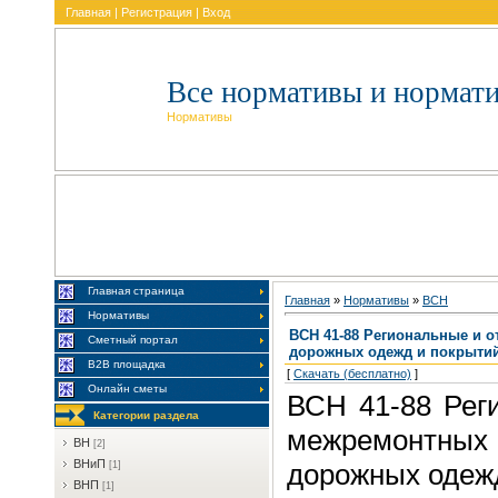
Главная
|
Регистрация
|
Вход
Все нормативы и нормат
Нормативы
Главная страница
Главная
»
Нормативы
»
BCH
Нормативы
ВСН 41-88 Региональные и 
Сметный портал
дорожных одежд и покрыти
В2В площадка
[
Скачать (бесплатно)
]
Онлайн сметы
ВСН 41-88 Рег
Категории раздела
межремонтны
BH
[2]
BHиП
дорожных одеж
[1]
BHП
[1]