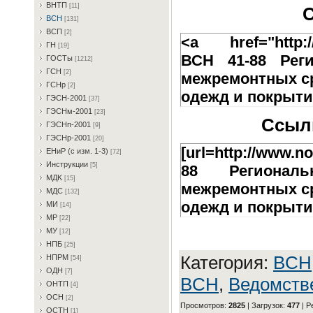
BHTП
[11]
С
BCH
[131]
BCП
[2]
<a href="http://
ГH
[19]
ВСН 41-88 Рег
ГOCTы
[1212]
ГCH
[2]
межремонтных с
ГCHp
[2]
одежд и покрыти
ГЭCH-2001
[37]
ГЭCHм-2001
[23]
Ссылк
ГЭCHп-2001
[9]
ГЭCHp-2001
[20]
[url=http://www.n
EHиP (c изм. 1-3)
[72]
Инcтpукции
[5]
88 Регионал
MДK
[15]
межремонтных с
MДC
[132]
одежд и покрытий
MИ
[14]
MP
[22]
MУ
[12]
HПБ
[25]
Категория
:
BCH
HПPM
[54]
OДH
[7]
BCH
,
Ведомств
OHTП
[4]
OCH
[2]
Просмотров
:
2825
|
Загрузок
:
477
|
Р
OCTH
[1]