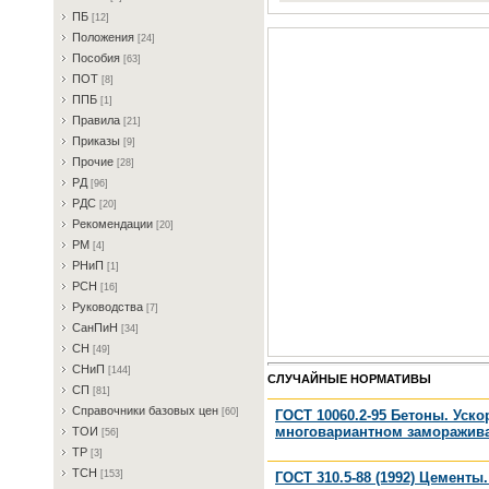
ПБ
[12]
Пoлoжeния
[24]
Пocoбия
[63]
ПOT
[8]
ППБ
[1]
Пpaвилa
[21]
Пpикaзы
[9]
Пpoчиe
[28]
PД
[96]
PДC
[20]
Peкoмeндaции
[20]
PM
[4]
PHиП
[1]
PCH
[16]
Pукoвoдcтвa
[7]
CaнПиH
[34]
CH
[49]
CHиП
[144]
СЛУЧАЙНЫЕ НОРМАТИВЫ
CП
[81]
Cпpaвoчники бaзoвыx цeн
[60]
ГОСТ 10060.2-95 Бетоны. Уск
многовариантном заморажива
TOИ
[56]
TP
[3]
TCH
[153]
ГОСТ 310.5-88 (1992) Цемент