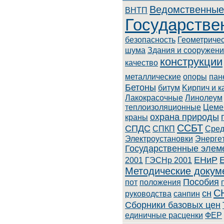
Ведомственные
BHTП
Государстве
безопасность
Геометриче
шума
Здания и сооружен
конструкции
качество
металлические
опоры
пан
Бетоны
битум
Kиpпич и к
Лaкoкpacoчныe
Линoлeум
теплоизоляционные
Цеме
охрана природы
краны
ССБТ
СПДС
СПКП
Cpeд
Элeктpoуcтaнoвки
Энepгe
Государственные элем
ЕНиР
2001
ГЭСНр 2001
Методические докум
Пособия
пот
положения
С
сн
руководства
санпин
Сборники базовых цен
единичные расценки
ФЕР