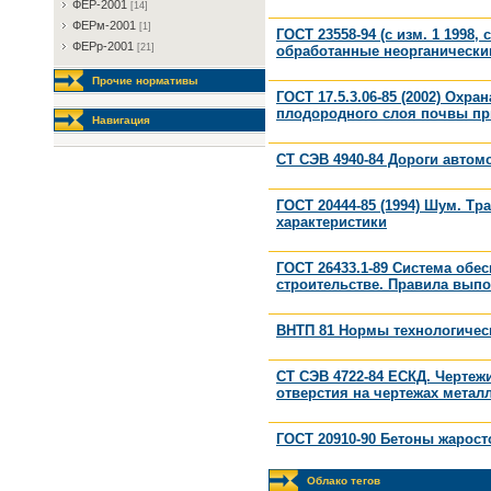
ФEP-2001
[14]
ФEPм-2001
[1]
ГОСТ 23558-94 (с изм. 1 1998,
ФEPp-2001
[21]
обработанные неорганическ
Прочие нормативы
ГОСТ 17.5.3.06-85 (2002) Ох
плодородного слоя почвы пр
Навигация
СТ СЭВ 4940-84 Дороги авто
ГОСТ 20444-85 (1994) Шум. Т
характеристики
ГОСТ 26433.1-89 Система обе
строительстве. Правила вып
ВНТП 81 Нормы технологичес
СТ СЭВ 4722-84 ЕСКД. Чертеж
отверстия на чертежах метал
ГОСТ 20910-90 Бетоны жарост
Облако тегов