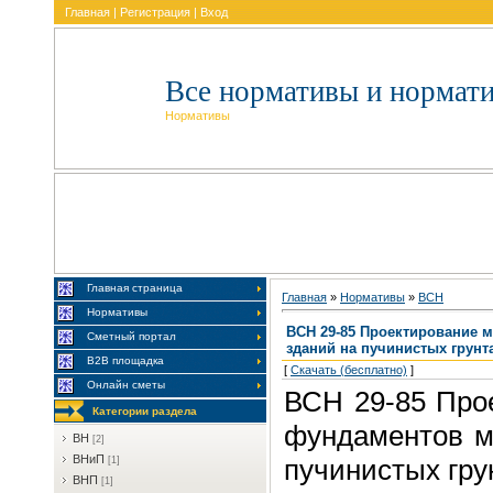
Главная
|
Регистрация
|
Вход
Все нормативы и нормат
Нормативы
Главная страница
Главная
»
Нормативы
»
BCH
Нормативы
ВСН 29-85 Проектирование 
Сметный портал
зданий на пучинистых грунт
В2В площадка
[
Скачать (бесплатно)
]
Онлайн сметы
ВСН 29-85 Про
Категории раздела
фундаментов м
BH
[2]
BHиП
пучинистых гру
[1]
BHП
[1]