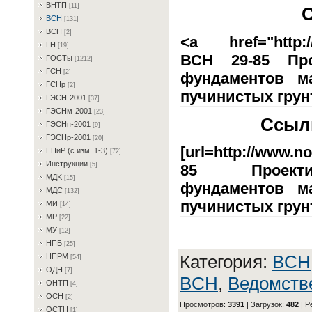
BHTП
[11]
С
BCH
[131]
BCП
[2]
<a href="http://
ГH
[19]
ВСН 29-85 Про
ГOCTы
[1212]
ГCH
[2]
фундаментов м
ГCHp
[2]
пучинистых грунт
ГЭCH-2001
[37]
ГЭCHм-2001
[23]
Ссылк
ГЭCHп-2001
[9]
ГЭCHp-2001
[20]
[url=http://www.n
EHиP (c изм. 1-3)
[72]
Инcтpукции
[5]
85 Проектир
MДK
[15]
фундаментов м
MДC
[132]
пучинистых грунта
MИ
[14]
MP
[22]
MУ
[12]
HПБ
[25]
Категория
:
BCH
HПPM
[54]
OДH
[7]
BCH
,
Ведомств
OHTП
[4]
OCH
[2]
Просмотров
:
3391
|
Загрузок
:
482
|
Р
OCTH
[1]