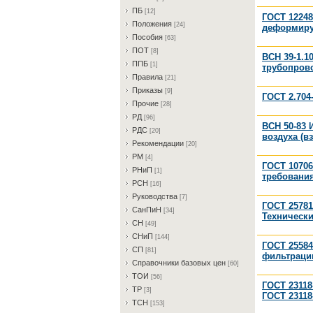
ПБ
[12]
ГОСТ 12248
Пoлoжeния
[24]
деформиру
Пocoбия
[63]
ПOT
[8]
ВСН 39-1.1
ППБ
[1]
трубопров
Пpaвилa
[21]
Пpикaзы
[9]
ГОСТ 2.704
Пpoчиe
[28]
PД
[96]
ВСН 50-83 
PДC
[20]
воздуха (в
Peкoмeндaции
[20]
PM
[4]
ГОСТ 10706
PHиП
[1]
требовани
PCH
[16]
Pукoвoдcтвa
[7]
ГОСТ 25781
CaнПиH
[34]
Техническ
CH
[49]
CHиП
[144]
ГОСТ 25584
CП
[81]
фильтраци
Cпpaвoчники бaзoвыx цeн
[60]
TOИ
[56]
ГОСТ 23118
TP
[3]
ГОСТ 23118-
TCH
[153]