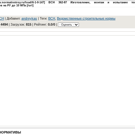
www.normativstroy.ru/load/6-1-0-147] ВСН 362-87 Изготовление, монтаж и испытание те
 на РУ до 10 МПа [/url]
CH
|
Добавил
:
andreykas
|
Теги
:
BCH
,
Ведомственные строительные нормы
:
4494
|
Загрузок
:
815
|
Рейтинг
:
0.0
/
0
|
НОРМАТИВЫ