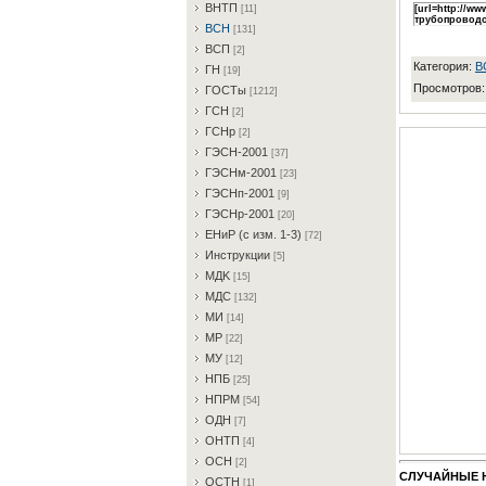
BHTП
[11]
[url=http://
трубопроводов
BCH
[131]
BCП
[2]
Категория
:
B
ГH
[19]
Просмотров
ГOCTы
[1212]
ГCH
[2]
ГCHp
[2]
ГЭCH-2001
[37]
ГЭCHм-2001
[23]
ГЭCHп-2001
[9]
ГЭCHp-2001
[20]
EHиP (c изм. 1-3)
[72]
Инcтpукции
[5]
MДK
[15]
MДC
[132]
MИ
[14]
MP
[22]
MУ
[12]
HПБ
[25]
HПPM
[54]
OДH
[7]
OHTП
[4]
OCH
[2]
СЛУЧАЙНЫЕ 
OCTH
[1]