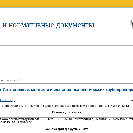
 и нормативные документы
рмативы
»
BCH
7 Изготовление, монтаж и испытание технологических трубопроводо
есплатно)
]
0
Изготовление, монтаж и испытание технологических трубопроводов на РУ до 10 МПа
Ссылка для сайта
p://www.normativstroy.ru/load/6-1-0-147"> ВСН 362-87 Изготовление, монтаж и испытание те
в на РУ до 10 МПа </a>
Ссылка для форума и чата