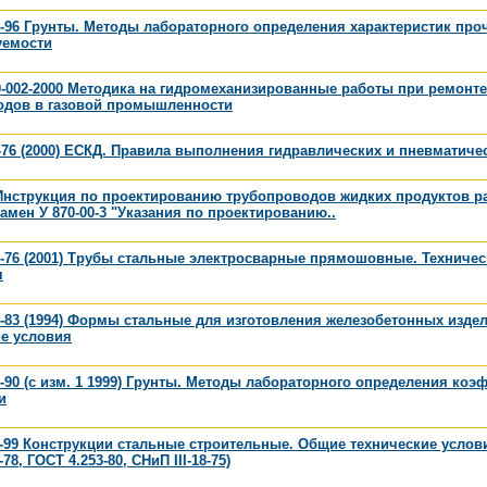
-96 Грунты. Методы лабораторного определения характеристик про
емости
0-002-2000 Методика на гидромеханизированные работы при ремонте
одов в газовой промышленности
-76 (2000) ЕСКД. Правила выполнения гидравлических и пневматиче
Инструкция по проектированию трубопроводов жидких продуктов р
замен У 870-00-3 "Указания по проектированию..
-76 (2001) Трубы стальные электросварные прямошовные. Техничес
я
-83 (1994) Формы стальные для изготовления железобетонных издел
ие условия
-90 (с изм. 1 1999) Грунты. Методы лабораторного определения ко
и
-99 Конструкции стальные строительные. Общие технические услов
78, ГОСТ 4.253-80, СНиП III-18-75)