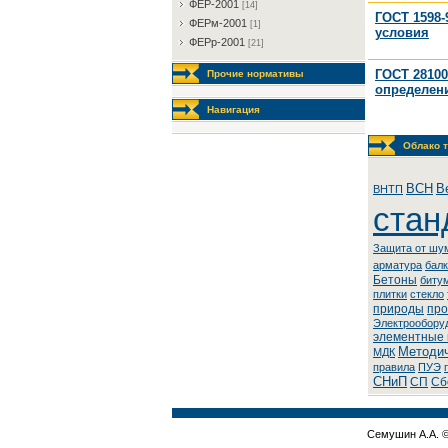
ФEP-2001
[14]
ГОСТ 1598-
ФEPм-2001
[1]
условия
ФEPp-2001
[21]
ГОСТ 28100
Прочие нормативы
определени
Навигация
Облако т
BCH
В
BHTП
стан
Защита от шу
арматура
бал
Бетоны
биту
плитки
стекло
природы
про
Элeктpooбopу
элементные
Методич
МДК
правила
ПУЭ
СНиП
СП
Сб
Семушин А.А. 