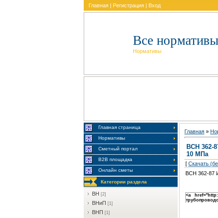
Главная
|
Регистрация
|
Вход
Все нормативы
Нормативы
Главная страница
Главная
»
Но
Нормативы
ВСН 362-8
Сметный портал
10 МПа
В2В площадка
[
Скачать (б
Онлайн сметы
ВСН 362-87 
Категории раздела
BH
[2]
<a href="htt
трубопроводо
BHиП
[1]
BHП
[1]