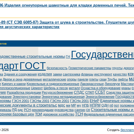
96 Изделия огнеупорные шамотные для кладки доменных печей. Те
-89 (СТ СЭВ 6085-87) Защита от шума в строительстве. Глушители ш
я акустических характеристик
егов
Государстве
едомственные строительные нормы
ГH
дарт
ГOCT
безопасность
Геометрические параметры
грунты
дороги
ко
изделия
ма
Здания и сооружения
замки
сантехника
фланцы
инструмент
качество
м
ки
Двери и окна
деревянные
металлические
опоры
панели
плиты
сваи
Трубы
лифты
м
Kиpпич и кaмни
Kpoвeльныe и гидpoизoляциoнныe
Лaкoкpacoчныe
Линoлeум
Macтики
о
теплоизоляционные
Цемент
Щебень и песок
металл
Оснастка и оборудование
краны
ССБТ
чие
СПДС
Разработка продукции
Ресурсосбережение
СПКП
Cpeдcтвa зaщитн
Государст
дoвaниe
Элeктpoуcтaнoвки
Энepгeтикa нeтpaдициoннaя
Энepгocбepeжeниe
 нормы
ЕНиР
Единичные нормы и
ГЭСН 2001
ГЭСНм 2001
ГЭСНп 2001
ГЭСНр 2001
еские документы в строительс
мдс
НПРМ
ми
МР
му
НПБ
ОДН
пб
пот
положен
Строительные нормы и
РД
сн
приказы
рдс
РСН
рекомендации
руководства
санпин
ТСН
орники базовых цен
ТОИ
дорожное хозяйство
Федеральные единичные расцен
© 2026
Создать
бесплат