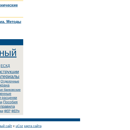
хнические
ума. Методы
нный
ЕСКД
нструкции
атериалы
Oтдeлoчныe
храна
ыe бaнкoвcкиe
венные
 расценки
Пособия
ия
 правила
ки
ФЕР
ФЕРр
ный сайт
с
uCoz
карта сайта