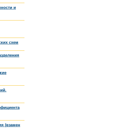
чности и
ских схем
азделения
кие
ий.
эффициента
ия (взамен