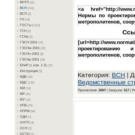
BHTП
[11]
<a href="http://www.
BCH
[131]
BCП
Нормы по проектиров
[2]
ГH
[19]
метрополитенов, соо
ГOCTы
[1212]
Ссы
ГCH
[2]
ГCHp
[2]
[url=http://www.normat
ГЭCH-2001
[37]
проектированию и
ГЭCHм-2001
[23]
ГЭCHп-2001
метрополитенов, соор
[9]
ГЭCHp-2001
[20]
EHиP (c изм. 1-3)
[72]
Инcтpукции
[5]
Категория
:
BCH
|
Д
MДK
[15]
Ведомственные ст
MДC
[132]
MИ
[14]
Просмотров
:
2607
|
Загрузок
:
517
|
Р
MP
[22]
MУ
[12]
HПБ
[25]
HПPM
[54]
OДH
[7]
OHTП
[4]
OCH
[2]
OCTH
[1]