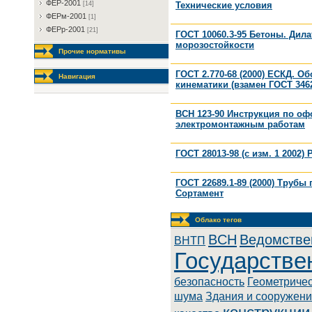
ФEP-2001
Технические условия
[14]
ФEPм-2001
[1]
ФEPp-2001
[21]
ГОСТ 10060.3-95 Бетоны. Дил
морозостойкости
Прочие нормативы
ГОСТ 2.770-68 (2000) ЕСКД. 
Навигация
кинематики (взамен ГОСТ 3462
ВСН 123-90 Инструкция по о
электромонтажным работам
ГОСТ 28013-98 (с изм. 1 2002
ГОСТ 22689.1-89 (2000) Труб
Сортамент
Облако тегов
BCH
Ведомстве
BHTП
Государстве
безопасность
Геометриче
шума
Здания и сооружен