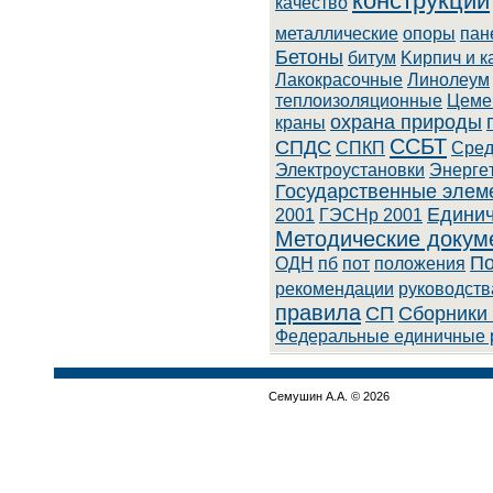
конструкции
качество
металлические
опоры
пан
Бетоны
битум
Kиpпич и к
Лaкoкpacoчныe
Линoлeум
теплоизоляционные
Цеме
охрана природы
краны
ССБТ
СПДС
СПКП
Cpeд
Элeктpoуcтaнoвки
Энepгe
Государственные элем
Единич
2001
ГЭСНр 2001
Методические докум
По
ОДН
пб
пот
положения
рекомендации
руководств
правила
СП
Сборники 
Федеральные единичные 
Семушин А.А. © 2026