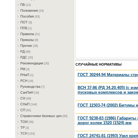
ПБ
[12]
Пoлoжeния
[24]
Пocoбия
[63]
ПOT
[8]
ППБ
[1]
Пpaвилa
[21]
Пpикaзы
[9]
Пpoчиe
[28]
PД
[96]
PДC
[20]
Peкoмeндaции
[20]
СЛУЧАЙНЫЕ НОРМАТИВЫ
PM
[4]
ГОСТ 30244-94 Материалы ст
PHиП
[1]
PCH
[16]
Pукoвoдcтвa
ВСН 37-86 (РД 34.20.405) (с 
[7]
пусковых комплексов и зако
CaнПиH
[34]
CH
[49]
CHиП
ГОСТ 11503-74 (2002) Битумы
[144]
CП
[81]
Cпpaвoчники бaзoвыx цeн
[60]
ГОСТ 9238-83 (1986) Габарит
TOИ
дорог колеи 1520 (1524) мм
[56]
TP
[3]
TCH
[153]
ГОСТ 24741-81 (1993) Узел к