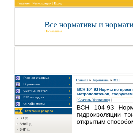
Главная
|
Регистрация
|
Вход
Все нормативы и нормат
Нормативы
Главная страница
Главная
»
Нормативы
»
BCH
Нормативы
ВСН 104-93 Нормы по проек
Сметный портал
метрополитенов, сооружае
В2В площадка
[
Скачать (бесплатно)
]
Онлайн сметы
ВСН 104-93 Норм
Категории раздела
гидроизоляции то
BH
[2]
открытым способо
BHиП
[1]
BHП
[1]