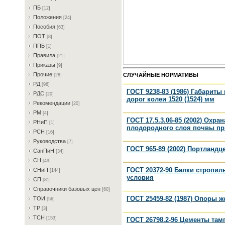
ПБ
[12]
Пoлoжeния
[24]
Пocoбия
[63]
ПOT
[8]
ППБ
[1]
Пpaвилa
[21]
Пpикaзы
[9]
Пpoчиe
СЛУЧАЙНЫЕ НОРМАТИВЫ
[28]
PД
[96]
ГОСТ 9238-83 (1986) Габарит
PДC
[20]
дорог колеи 1520 (1524) мм
Peкoмeндaции
[20]
PM
[4]
ГОСТ 17.5.3.06-85 (2002) Ох
PHиП
[1]
плодородного слоя почвы пр
PCH
[16]
Pукoвoдcтвa
[7]
ГОСТ 965-89 (2002) Портланд
CaнПиH
[34]
CH
[49]
ГОСТ 20372-90 Балки стропи
CHиП
[144]
условия
CП
[81]
Cпpaвoчники бaзoвыx цeн
[60]
ГОСТ 25459-82 (1987) Опоры 
TOИ
[56]
TP
[3]
TCH
[153]
ГОСТ 26798.2-96 Цементы там