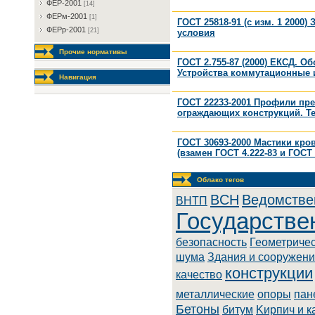
ФEP-2001
[14]
ФEPм-2001
[1]
ГОСТ 25818-91 (с изм. 1 2000
ФEPp-2001
[21]
условия
Прочие нормативы
ГОСТ 2.755-87 (2000) ЕКСД. О
Устройства коммутационные и
Навигация
ГОСТ 22233-2001 Профили пр
ограждающих конструкций. Т
ГОСТ 30693-2000 Мастики кр
(взамен ГОСТ 4.222-83 и ГОСТ 
Облако тегов
BCH
Ведомстве
BHTП
Государстве
безопасность
Геометриче
шума
Здания и сооружен
конструкции
качество
металлические
опоры
пан
Бетоны
битум
Kиpпич и к