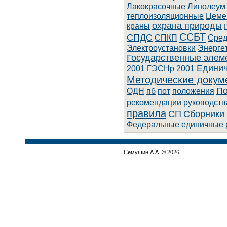
Лaкoкpacoчныe
Линoлeум
теплоизоляционные
Цеме
охрана природы
краны
ССБТ
СПДС
СПКП
Cpeд
Элeктpoуcтaнoвки
Энepгe
Государственные элем
Единич
2001
ГЭСНр 2001
Методические докум
По
ОДН
пб
пот
положения
рекомендации
руководств
правила
СП
Сборники 
Федеральные единичные 
Семушин А.А. © 2026