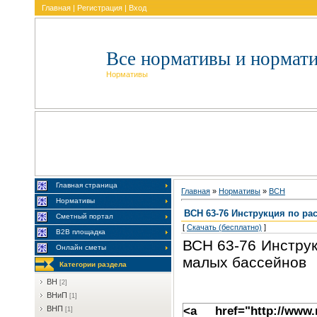
Главная
|
Регистрация
|
Вход
Все нормативы и нормат
Нормативы
Главная страница
Главная
»
Нормативы
»
BCH
Нормативы
ВСН 63-76 Инструкция по ра
Сметный портал
[
Скачать (бесплатно)
]
В2В площадка
ВСН 63-76 Инструк
Онлайн сметы
малых бассейнов
Категории раздела
BH
[2]
BHиП
[1]
<a href="http://www.
BHП
[1]