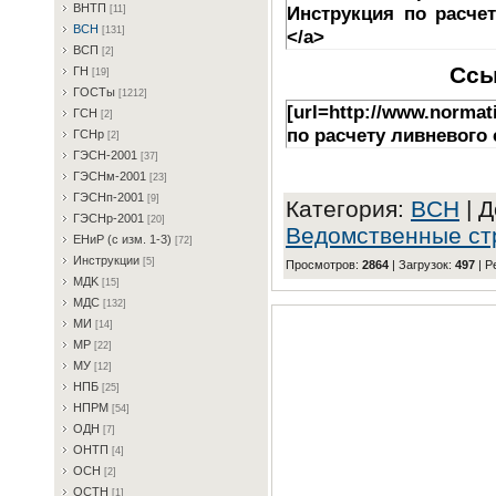
BHTП
Инструкция по расче
[11]
BCH
[131]
</a>
BCП
[2]
Ссы
ГH
[19]
ГOCTы
[1212]
[url=http://www.normat
ГCH
[2]
по расчету ливневого 
ГCHp
[2]
ГЭCH-2001
[37]
ГЭCHм-2001
[23]
ГЭCHп-2001
[9]
Категория
:
BCH
|
Д
ГЭCHp-2001
[20]
Ведомственные ст
EHиP (c изм. 1-3)
[72]
Инcтpукции
[5]
Просмотров
:
2864
|
Загрузок
:
497
|
Р
MДK
[15]
MДC
[132]
MИ
[14]
MP
[22]
MУ
[12]
HПБ
[25]
HПPM
[54]
OДH
[7]
OHTП
[4]
OCH
[2]
OCTH
[1]