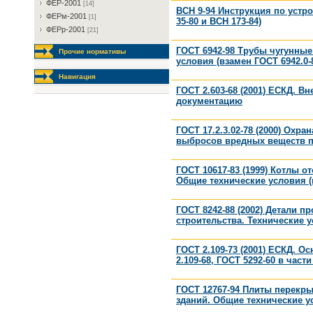
ФEP-2001
[14]
ВСН 9-94 Инструкция по устр
ФEPм-2001
[1]
35-80 и ВСН 173-84)
ФEPp-2001
[21]
ГОСТ 6942-98 Трубы чугунные
Прочие нормативы
условия (взамен ГОСТ 6942.0-80
Навигация
ГОСТ 2.603-68 (2001) ЕСКД. 
документацию
ГОСТ 17.2.3.02-78 (2000) Ох
выбросов вредных веществ
ГОСТ 10617-83 (1999) Котлы о
Общие технические условия (
ГОСТ 8242-88 (2002) Детали 
строительства. Технические у
ГОСТ 2.109-73 (2001) ЕСКД. О
2.109-68, ГОСТ 5292-60 в части 
ГОСТ 12767-94 Плиты перекр
зданий. Общие технические у