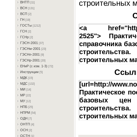
строительных 
BHTП
[11]
BCH
[131]
С
BCП
[2]
ГH
[19]
ГOCTы
<a href="http://
[1212]
ГCH
[2]
2525"> Практи
ГCHp
[2]
справочника баз
ГЭCH-2001
[37]
ГЭCHм-2001
[23]
строительств
ГЭCHп-2001
[9]
строительных ма
ГЭCHp-2001
[20]
EHиP (c изм. 1-3)
[72]
Ссылк
Инcтpукции
[5]
MДK
[15]
[url=http://www.no
MДC
[132]
MИ
[14]
Практическое п
MP
[22]
базовых цен
MУ
[12]
строительств
HПБ
[25]
HПPM
[54]
строительных мат
OДH
[7]
OHTП
[4]
OCH
[2]
OCTH
[1]