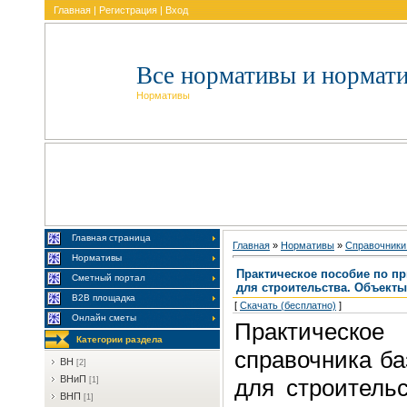
Главная
|
Регистрация
|
Вход
Все нормативы и нормат
Нормативы
Главная страница
Главная
»
Нормативы
»
Cпpaвoчники
Нормативы
Практическое пособие по п
Сметный портал
для строительства. Объект
В2В площадка
[
Скачать (бесплатно)
]
Онлайн сметы
Практическо
Категории раздела
справочника ба
BH
[2]
BHиП
для строитель
[1]
BHП
[1]