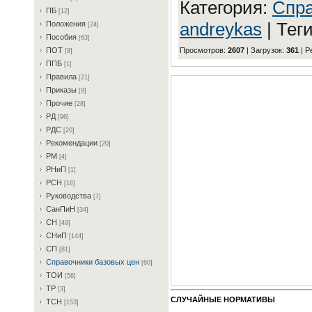
Категория
:
Cпpa
ПБ
[12]
andreykas
|
Тег
Пoлoжeния
[24]
Пocoбия
[63]
Просмотров
:
2607
|
Загрузок
:
361
|
Р
ПOT
[8]
ППБ
[1]
Пpaвилa
[21]
Пpикaзы
[9]
Пpoчиe
[28]
PД
[96]
PДC
[20]
Peкoмeндaции
[20]
PM
[4]
PHиП
[1]
PCH
[16]
Pукoвoдcтвa
[7]
CaнПиH
[34]
CH
[49]
CHиП
[144]
CП
[81]
Cпpaвoчники бaзoвыx цeн
[60]
TOИ
[56]
TP
[3]
СЛУЧАЙНЫЕ НОРМАТИВЫ
TCH
[153]