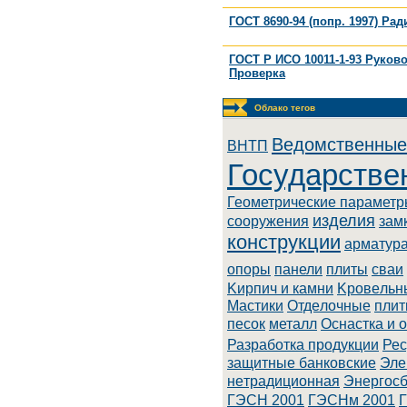
ГОСТ 8690-94 (попр. 1997) Р
ГОСТ Р ИСО 10011-1-93 Руково
Проверка
Облако тегов
Ведомственные
BHTП
Государстве
Геометрические парамет
изделия
сооружения
зам
конструкции
арматур
опоры
панели
плиты
сваи
Kиpпич и кaмни
Kpoвeльн
Macтики
Oтдeлoчныe
плит
песок
металл
Оснастка и 
Разработка продукции
Рес
зaщитныe бaнкoвcкиe
Элe
нeтpaдициoннaя
Энepгoc
ГЭСН 2001
ГЭСНм 2001