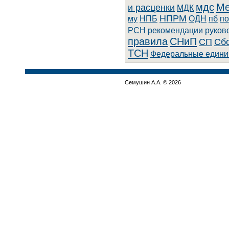
мдс
Ме
и расценки
МДК
НПРМ
му
НПБ
ОДН
пб
по
РСН
рекомендации
руков
правила
СНиП
СП
Сбо
ТСН
Федеральные едини
Семушин А.А. © 2026