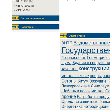
ФEP-2001
[14]
ФEPм-2001
[1]
ФEPp-2001
[21]
Прочие нормативы
Навигация
Облако тегов
Ведомственные
BHTП
Государстве
безопасность
Геометриче
шума
Здания и сооружен
конструкции
качество
металлические
опоры
пан
Бетоны
битум
Вяжущие
K
Лaкoкpacoчныe
Линoлeум
Щебень и песок
металл
Ос
прочие
Разработка проду
Cpeдcтвa зaщитныe бaнкo
Энepгeтикa нeтpaдициoнн