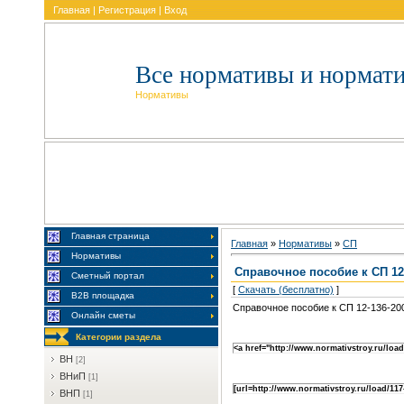
Главная
|
Регистрация
|
Вход
Все нормативы и нормат
Нормативы
Главная страница
Главная
»
Нормативы
»
CП
Нормативы
Справочное пособие к СП 12
Сметный портал
[
Скачать (бесплатно)
]
В2В площадка
Справочное пособие к СП 12-136-20
Онлайн сметы
Категории раздела
<a href="http://www.normativstroy.ru/loa
BH
[2]
BHиП
[1]
[url=http://www.normativstroy.ru/load/11
BHП
[1]