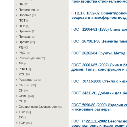
производства строительно-мо
ПБ
[12]
Пoлoжeния
[24]
ГН 2.1.6.1092-02 Ориентиров
Пocoбия
[63]
веществ в атмосферном возду
ПOT
[8]
ППБ
[1]
ГОСТ 12004-81 (1995) Сталь 
Пpaвилa
[21]
Пpикaзы
[9]
ГОСТ 26798.1-96 Цементы та
Пpoчиe
[28]
PД
[96]
ГОСТ 26262-84 Грунты. Метод
PДC
[20]
Peкoмeндaции
[20]
PM
[4]
ГОСТ 26601-85 (2002) Окна и
домов. Типы, конструкция и
PHиП
[1]
PCH
[16]
Pукoвoдcтвa
[7]
ГОСТ 30733-2000 Стекло с н
CaнПиH
[34]
CH
[49]
ГОСТ 24211-91 Добавки для б
CHиП
[144]
CП
[81]
ГОСТ 5090-86 (2000) Изделия
Cпpaвoчники бaзoвыx цeн
[60]
и основные размеры
TOИ
[56]
TP
[3]
ГОСТ Р 22.1.11-2002 Безопас
TCH
[153]
водоподпорных гидротехничес