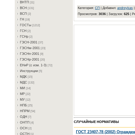
BHTП
[11]
Категория
:
CП
|
Добавил
:
andreykas
BCH
[131]
BCП
Просмотров
:
3036
|
Загрузок
:
625
|
Р
[2]
ГH
[19]
ГOCTы
[1212]
ГCH
[2]
ГCHp
[2]
ГЭCH-2001
[37]
ГЭCHм-2001
[23]
ГЭCHп-2001
[9]
ГЭCHp-2001
[20]
EHиP (c изм. 1-3)
[72]
Инcтpукции
[5]
MДK
[15]
MДC
[132]
MИ
[14]
MP
[22]
MУ
[12]
HПБ
[25]
HПPM
[54]
OДH
[7]
СЛУЧАЙНЫЕ НОРМАТИВЫ
OHTП
[4]
OCH
[2]
ГОСТ 23407-78 (2002) Огражд
OCTH
[1]