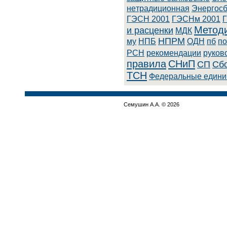
нeтpaдициoннaя
Энepгoc
ГЭСН 2001
ГЭСНм 2001
Методи
и расценки
МДК
НПРМ
му
НПБ
ОДН
пб
по
РСН
рекомендации
руков
правила
СНиП
СП
Сбо
ТСН
Федеральные едини
Семушин А.А. © 2026