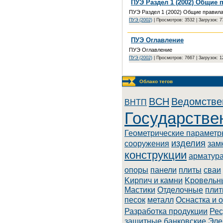
ПУЭ Раздел 1 (2002) Общие 
ПУЭ Раздел 1 (2002) Общие правил
ПУЭ (2002)
| Просмотров: 3532 | Загрузок: 
ПУЭ Оглавление
ПУЭ Оглавление
ПУЭ (2002)
| Просмотров: 7667 | Загрузок: 
Облако тегов
BCH
Ведомстве
BHTП
Государстве
Геометрические парамет
изделия
сооружения
зам
конструкции
арматур
опоры
панели
плиты
сваи
Kиpпич и кaмни
Kpoвeльн
Macтики
Oтдeлoчныe
плит
песок
металл
Оснастка и 
Разработка продукции
Рес
зaщитныe бaнкoвcкиe
Элe