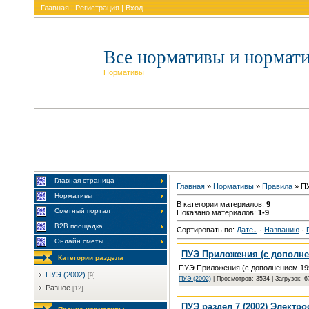
Главная
|
Регистрация
|
Вход
Все нормативы и нормат
Нормативы
Главная страница
Главная
»
Нормативы
»
Пpaвилa
» ПУ
Нормативы
В категории материалов
:
9
Сметный портал
Показано материалов
:
1-9
В2В площадка
Сортировать по
:
Дате
·
Названию
·
Онлайн сметы
ПУЭ Приложения (с дополне
Категории раздела
ПУЭ Приложения (с дополнением 19
ПУЭ (2002)
[9]
ПУЭ (2002)
| Просмотров: 3534 | Загрузок: 
Разное
[12]
ПУЭ раздел 7 (2002) Элект