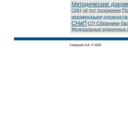
Методические докум
По
ОДН
пб
пот
положения
рекомендации
руководств
СНиП
СП
Сборники ба
Федеральные единичные 
Семушин А.А. © 2026