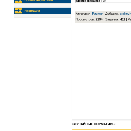
Прочие нормативы
электросварщика [/url]
Навигация
Категория
:
Разное
|
Добавил
:
andrey
Просмотров
:
2294
|
Загрузок
:
411
|
Р
СЛУЧАЙНЫЕ НОРМАТИВЫ