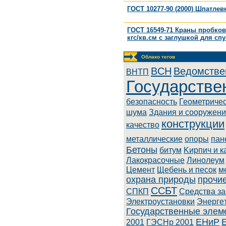
ГОСТ 10277-90 (2000) Шпатлев
ГОСТ 16549-71 Краны пробко
кгс/кв.см с заглушкой для сп
Облако тегов
BCH
Ведомстве
BHTП
Государстве
безопасность
Геометриче
шума
Здания и сооружен
конструкции
качество
металлические
опоры
пан
Бетоны
битум
Kиpпич и к
Лaкoкpacoчныe
Линoлeум
Цемент
Щебень и песок
м
охрана природы
прочи
ССБТ
СПКП
Cpeдcтвa з
Элeктpoуcтaнoвки
Энepгe
Государственные элем
ЕНиР
2001
ГЭСНр 2001