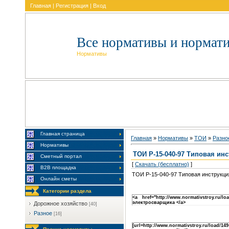
Главная
|
Регистрация
|
Вход
Все нормативы и нормат
Нормативы
Главная страница
Главная
»
Нормативы
»
TOИ
»
Разно
Нормативы
ТОИ Р-15-040-97 Типовая ин
Сметный портал
[
Скачать (бесплатно)
]
В2В площадка
ТОИ Р-15-040-97 Типовая инструкци
Онлайн сметы
Категории раздела
<a href="http://www.normativstroy.ru
электросварщика </a>
Дорожное хозяйство
[40]
Разное
[16]
[url=http://www.normativstroy.ru/l