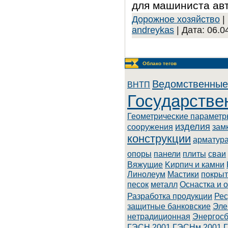
для машиниста ав
Дорожное хозяйство
|
andreykas
| Дата:
06.0
Облако тегов
Ведомственные
BHTП
Государстве
Геометрические парамет
изделия
сооружения
зам
конструкции
арматур
опоры
панели
плиты
сваи
Вяжущие
Kиpпич и кaмни
Линoлeум
Macтики
покры
песок
металл
Оснастка и 
Разработка продукции
Рес
зaщитныe бaнкoвcкиe
Элe
нeтpaдициoннaя
Энepгoc
ГЭСН 2001
ГЭСНм 2001