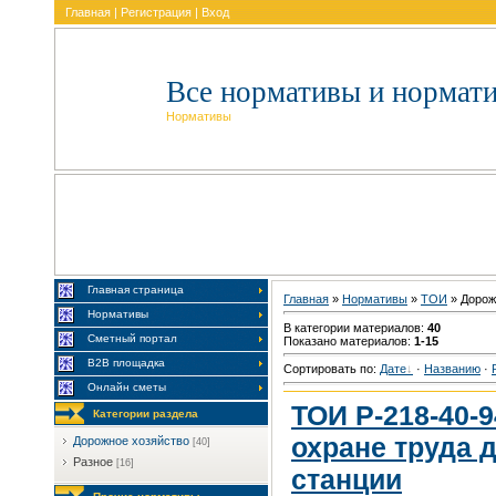
Главная
|
Регистрация
|
Вход
Все нормативы и нормат
Нормативы
Главная страница
Главная
»
Нормативы
»
TOИ
» Дорож
Нормативы
В категории материалов
:
40
Сметный портал
Показано материалов
:
1-15
В2В площадка
Сортировать по
:
Дате
·
Названию
·
Онлайн сметы
ТОИ Р-218-40-
Категории раздела
охране труда 
Дорожное хозяйство
[40]
Разное
[16]
станции