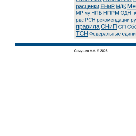
Ме
расценки
ЕНиР
МДК
НПРМ
МР
му
НПБ
ОДН
п
рдс
РСН
рекомендации
ру
правила
СНиП
СП
Сбо
ТСН
Федеральные едини
Семушин А.А. © 2026