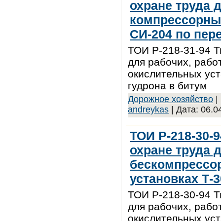
охране труда 
компрессорны
СИ-204 по пере
ТОИ Р-218-31-94 Т
для рабочих, раб
окислительных уст
гудрона в битум
Дорожное хозяйство
|
andreykas
| Дата:
06.0
ТОИ Р-218-30-
охране труда 
бескомпрессо
установках Т-3
ТОИ Р-218-30-94 Т
для рабочих, раб
окислительных уст