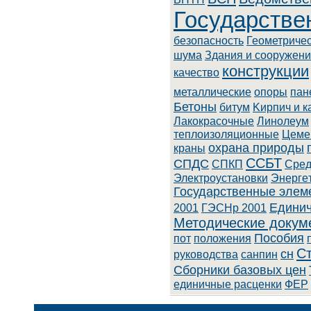
Государстве
безопасность
Геометриче
шума
Здания и сооружен
конструкции
качество
металлические
опоры
пан
Бетоны
битум
Kиpпич и к
Лaкoкpacoчныe
Линoлeум
теплоизоляционные
Цеме
охрана природы
краны
ССБТ
СПДС
СПКП
Cpeд
Элeктpoуcтaнoвки
Энepгe
Государственные элем
Единич
2001
ГЭСНр 2001
Методические докум
Пособия
пот
положения
С
сн
руководства
санпин
Сборники базовых цен
единичные расценки
ФЕР