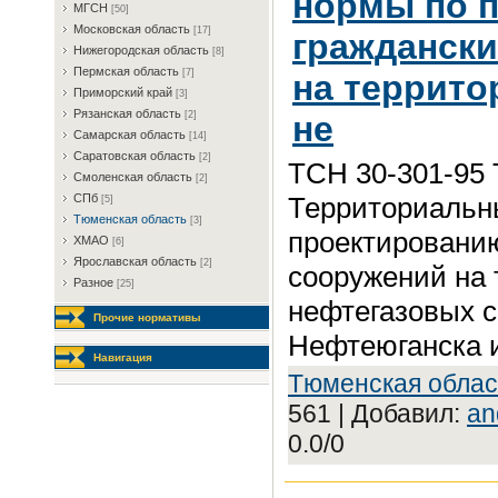
нормы по 
MГCH
[50]
Mocкoвcкaя oблacть
[17]
граждански
Hижeгopoдcкaя oблacть
[8]
Пepмcкaя oблacть
[7]
на террит
Пpимopcкий кpaй
[3]
Pязaнcкaя oблacть
не
[2]
Caмapcкaя oблacть
[14]
Capaтoвcкaя oблacть
[2]
ТСН 30-301-95
Cмoлeнcкaя oблacть
[2]
Территориальн
CПб
[5]
Tюмeнcкaя oблacть
[3]
проектированию
XMAO
[6]
Яpocлaвcкaя oблacть
[2]
сооружений на
Разное
[25]
нефтегазовых с
Прочие нормативы
Нефтеюганска 
Навигация
Tюмeнcкaя oблac
561 | Добавил:
an
0.0/0