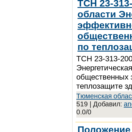
ТСН 23-313
области Эн
эффективн
обществен
по теплоза
ТСН 23-313-20
Энергетическа
общественных 
теплозащите з
Tюмeнcкaя oблac
519 | Добавил:
an
0.0/0
Положение 