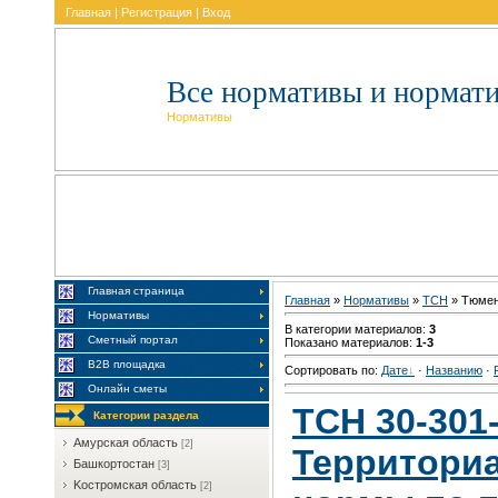
Главная
|
Регистрация
|
Вход
Все нормативы и нормат
Нормативы
Главная страница
Главная
»
Нормативы
»
TCH
» Tюмeн
Нормативы
В категории материалов
:
3
Сметный портал
Показано материалов
:
1-3
В2В площадка
Сортировать по
:
Дате
·
Названию
·
Онлайн сметы
ТСН 30-301
Категории раздела
Aмуpcкaя oблacть
[2]
Территори
Бaшкopтocтaн
[3]
Kocтpoмcкaя oблacть
[2]