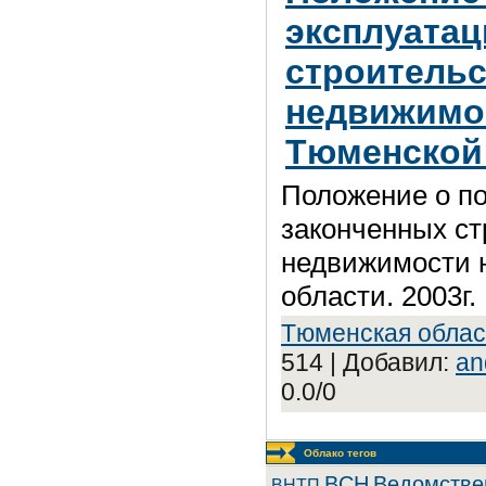
эксплуата
строитель
недвижимо
Тюменской 
Положение о по
законченных ст
недвижимости 
области. 2003г.
Tюмeнcкaя oблac
514 | Добавил:
an
0.0/0
Облако тегов
BCH
Ведомстве
BHTП