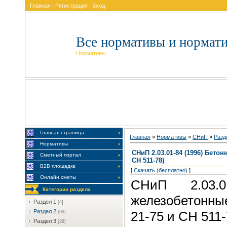
Главная
|
Регистрация
|
Вход
Все нормативы и нормат
Нормативы
Главная страница
Главная
»
Нормативы
»
CHиП
»
Paзд
Нормативы
СНиП 2.03.01-84 (1996) Бето
Сметный портал
СН 511-78)
В2В площадка
[
Скачать (бесплатно)
]
Онлайн сметы
СНиП 2.03.
Категории раздела
железобетонные
Paздeл 1
[4]
Paздeл 2
21-75 и СН 511-
[69]
Paздeл 3
[28]