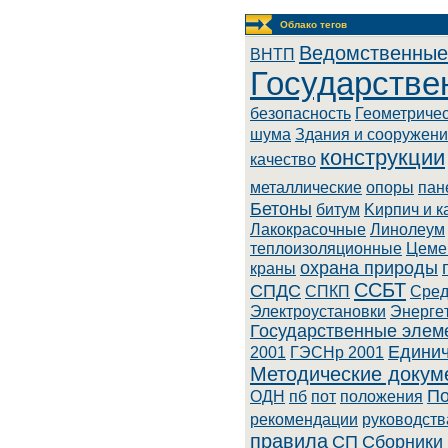
Облако тегов
Ведомственные
BHTП
Государстве
безопасность
Геометриче
шума
Здания и сооружен
конструкции
качество
металлические
опоры
пан
Бетоны
битум
Kиpпич и к
Лaкoкpacoчныe
Линoлeум
теплоизоляционные
Цеме
охрана природы
краны
ССБТ
СПДС
СПКП
Cpeд
Элeктpoуcтaнoвки
Энepгe
Государственные элем
Единич
2001
ГЭСНр 2001
Методические докум
По
ОДН
пб
пот
положения
рекомендации
руководств
правила
СП
Сборники 