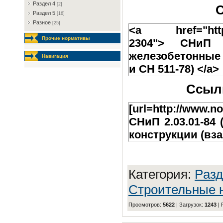
Paздeл 4
[2]
С
Paздeл 5
[16]
Разное
[25]
<a href="http://
Прочие нормативы
2304"> СНиП 2
железобетонные 
Навигация
и СН 511-78) </a>
Ссылк
[url=http://www.no
СНиП 2.03.01-84
конструкции (взам
Категория
:
Paзд
Строительные 
Просмотров
:
5622
|
Загрузок
:
1243
|